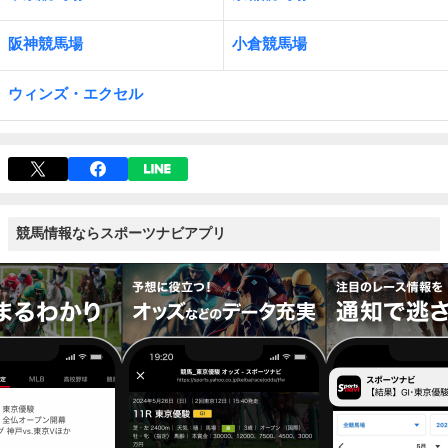
阪神競馬場
小倉競馬場
ウィンズ・エクセル
競馬情報ならスポーツナビアプリ