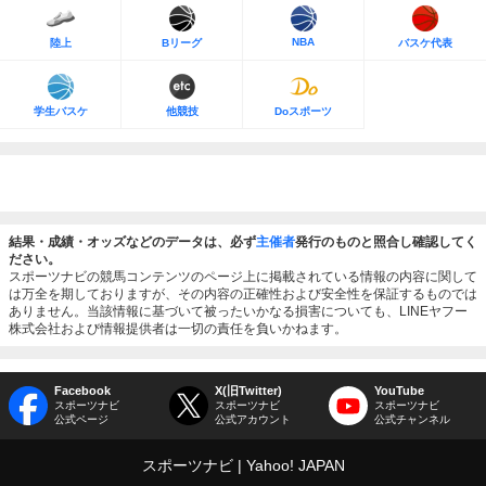
NBA
陸上
Bリーグ
バスケ代表
学生バスケ
他競技
Doスポーツ
結果・成績・オッズなどのデータは、必ず
主催者
発行のものと照合し確認してく
ださい。
スポーツナビの競馬コンテンツのページ上に掲載されている情報の内容に関して
は万全を期しておりますが、その内容の正確性および安全性を保証するものでは
ありません。当該情報に基づいて被ったいかなる損害についても、LINEヤフー
株式会社および情報提供者は一切の責任を負いかねます。
Facebook
X(旧Twitter)
YouTube
スポーツナビ
スポーツナビ
スポーツナビ
公式ページ
公式アカウント
公式チャンネル
スポーツナビ
Yahoo! JAPAN