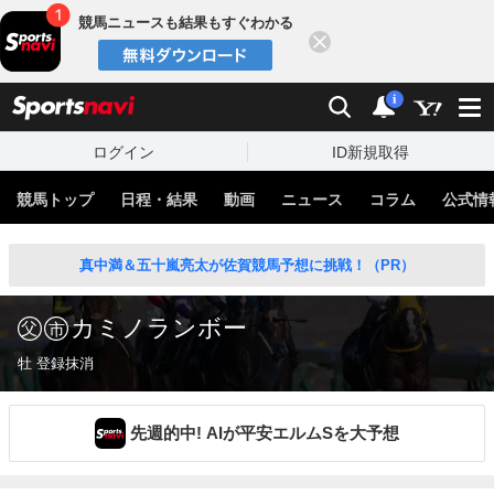
競馬ニュースも結果もすぐわかる
閉じる
スポーツナビ
検索
通知
i
ログイン
ID新規取得
競馬トップ
日程・結果
動画
ニュース
コラム
公式情
真中満＆五十嵐亮太が佐賀競馬予想に挑戦！（PR）
カミノランボー
牡 登録抹消
先週的中! AIが平安エルムSを大予想