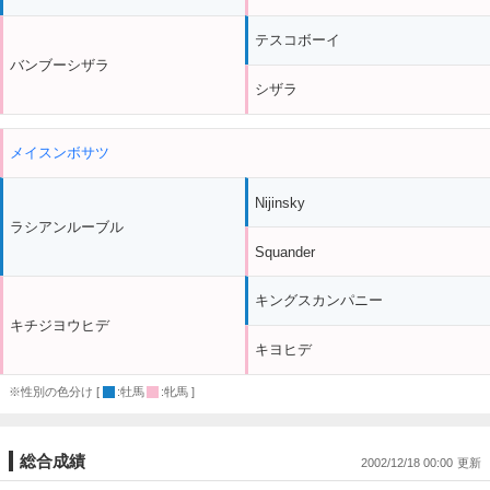
テスコボーイ
バンブーシザラ
シザラ
メイスンボサツ
Nijinsky
ラシアンルーブル
Squander
キングスカンパニー
キチジヨウヒデ
キヨヒデ
※性別の色分け [
:牡馬
:牝馬 ]
総合成績
2002/12/18 00:00