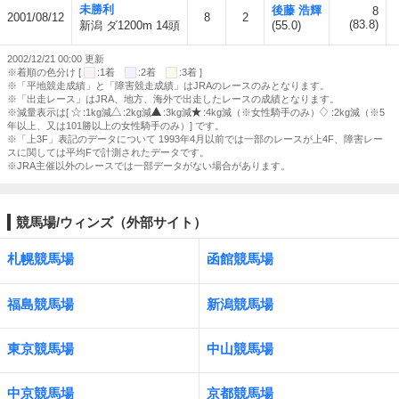
未勝利
後藤 浩輝
8
2001/08/12
8
2
(83.8)
新潟 ダ1200m 14頭
(55.0)
2002/12/21 00:00 更新
※着順の色分け [
:1着
:2着
:3着 ]
※「平地競走成績」と「障害競走成績」はJRAのレースのみとなります。
※「出走レース」はJRA、地方、海外で出走したレースの成績となります。
※減量表示は[
:1kg減
:2kg減
:3kg減
:4kg減（※女性騎手のみ）
:2kg減（※5
年以上、又は101勝以上の女性騎手のみ）] です。
※「上3F」表記のデータについて 1993年4月以前では一部のレースが上4F、障害レー
スに関しては平均Fで計測されたデータです。
※JRA主催以外のレースでは一部データがない場合があります。
競馬場/ウィンズ（外部サイト）
札幌競馬場
函館競馬場
福島競馬場
新潟競馬場
東京競馬場
中山競馬場
中京競馬場
京都競馬場