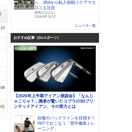
へ…JRAから転入初戦リケアマカ
ロニも注目
競馬のおはなし
位
2026/8/8 18:37
ニュース一覧
-10
おすすめ記事（Doスポーツ）
-08
【2026年上半期アイアン座談会】「なんじ
ゃこりゃ？」識者が驚いたコブラの3Dプリ
ンテッドアイアン、その実力とは
-01
自慢のバックラインを目指す！
HIITでおこなう「背中徹底トレ
ーニング」