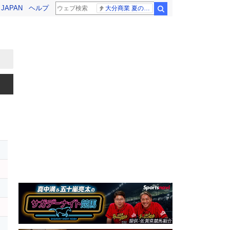
! JAPAN
ヘルプ
大分商業 夏の甲子園
検索
ト
ス
ー