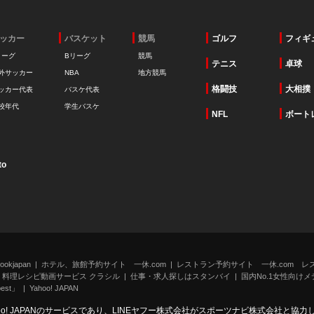
ッカー
バスケット
競馬
ゴルフ
フィギ
リーグ
Bリーグ
競馬
テニス
卓球
外サッカー
NBA
地方競馬
格闘技
大相撲
ッカー代表
バスケ代表
校年代
学生バスケ
NFL
ボート
to
kjapan
ホテル、旅館予約サイト 一休.com
レストラン予約サイト 一休.com レ
料理レシピ動画サービス クラシル
仕事・求人探しはスタンバイ
国内No.1女性向けメデ
st」
Yahoo! JAPAN
oo! JAPANのサービスであり、LINEヤフー株式会社がスポーツナビ株式会社と協