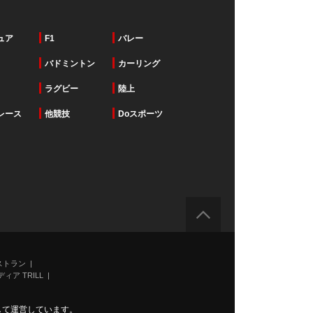
ュア
F1
バレー
バドミントン
カーリング
ラグビー
陸上
レース
他競技
Doスポーツ
ストラン
ィア TRILL
力して運営しています。