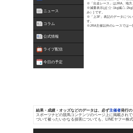
※「出走レース」はJRA、地
※減量表示は[
:1kg減
:2k
ニュース
み）] です。
※「上3F」表記のデータについ
す。
コラム
※JRA主催以外のレースでは
公式情報
ライブ配信
今日の予定
結果・成績・オッズなどのデータは、必ず
主催者
発行の
スポーツナビの競馬コンテンツのページ上に掲載されて
づいて被ったいかなる損害についても、LINEヤフー株