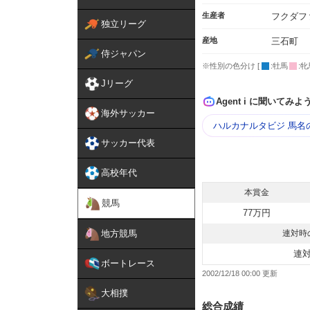
生産者
フクダフ
独立リーグ
産地
三石町
侍ジャパン
※性別の色分け [
:牡馬
:牝
Jリーグ
Agent i に聞いてみよ
海外サッカー
ハルカナルタビジ 馬名
サッカー代表
高校年代
本賞金
競馬
77万円
地方競馬
連対時
連
ボートレース
2002/12/18 00:00
大相撲
総合成績