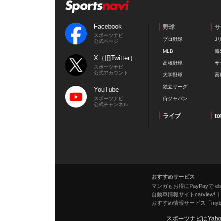
Facebook
野球
サ
スポーツナビ
プロ野球
J
公式ページ
MLB
海
X（旧Twitter）
高校野球
サ
スポーツナビ
公式アカウント
大学野球
高
独立リーグ
YouTube
スポーツナビ
侍ジャパン
公式チャンネル
ライブ
to
おすすめサービス
マンガもお得にPayPayで eboo
自動車情報サイトcarview!
おすすめ情報サービス「mybe
スポーツナビはYah