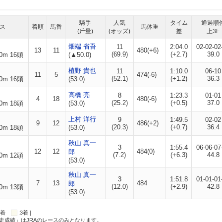
騎手
人気
タイム
通過順
ス
着順
馬番
馬体重
(斤量)
(オッズ)
差
上3F
畑端 省吾
11
2:04.0
02-02-02
13
11
480(+6)
(69.9)
(+2.7)
39.0
0m 16頭
(▲50.0)
植野 貴也
11
1:10.0
06-10
11
5
474(-6)
(52.1)
(+1.2)
36.3
0m 16頭
(53.0)
高橋 亮
8
1:23.3
01-01
4
18
480(-6)
(25.2)
(+0.5)
37.0
0m 18頭
(53.0)
上村 洋行
9
1:49.5
02-02
9
12
486(+2)
(20.3)
(+0.7)
36.4
0m 18頭
(53.0)
秋山 真一
3
1:55.4
06-06-07
12
12
484(0)
郎
(7.2)
(+6.3)
44.8
0m 12頭
(53.0)
秋山 真一
3
1:51.8
01-01-01
7
13
484
郎
(12.0)
(+2.9)
42.8
0m 13頭
(53.0)
:2着
:3着 ]
走成績」はJRAのレースのみとなります。