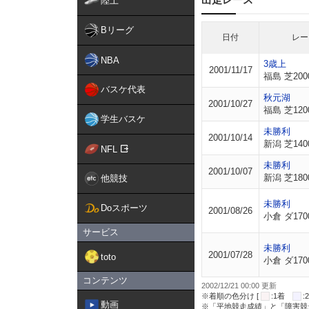
陸上
Bリーグ
日付
レー
NBA
3歳上
2001/11/17
福島 芝200
バスケ代表
秋元湖
2001/10/27
福島 芝120
学生バスケ
未勝利
2001/10/14
新潟 芝140
NFL
未勝利
2001/10/07
新潟 芝180
他競技
未勝利
Doスポーツ
2001/08/26
小倉 ダ170
サービス
未勝利
2001/07/28
toto
小倉 ダ170
コンテンツ
2002/12/21 00:00 更新
※着順の色分け [
:1着
動画
※「平地競走成績」と「障害競