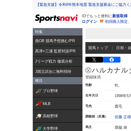
【緊急支援】令和8年熊本地震 緊急支援募金にご協力く
IDでもっと便利に
新規取得
ログイン
初回購入限定
特集
燕OB 競馬予想挑む/PR
競馬トップ
日程・
髙津×三浦 監督対談/PR
Jリーグ戦力 徹底分析
ハルカナル
J国立試合に無料招待
登録抹消
種目
性齢
牝
プロ野球
生年月日
1998年5
MLB
毛色
鹿毛
高校野球
調教師（所属）
佐藤 正雄
馬主
堀脇 操
大学野球