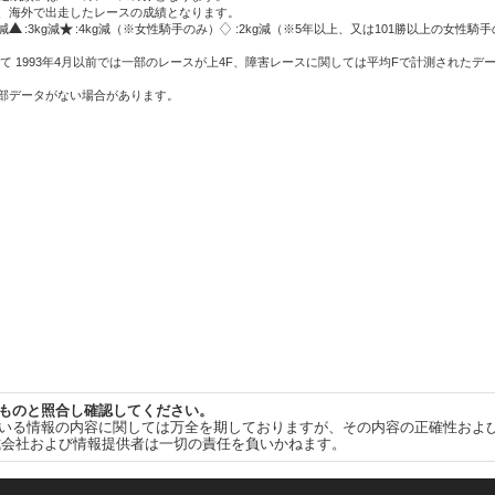
方、海外で出走したレースの成績となります。
g減
:3kg減
:4kg減（※女性騎手のみ）
:2kg減（※5年以上、又は101勝以上の女性騎手
て 1993年4月以前では一部のレースが上4F、障害レースに関しては平均Fで計測されたデ
一部データがない場合があります。
ものと照合し確認してください。
いる情報の内容に関しては万全を期しておりますが、その内容の正確性およ
式会社および情報提供者は一切の責任を負いかねます。