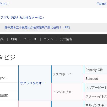
ださい
Yahoo
、アプリで使えるお得なクーポン
真中満＆五十嵐亮太が佐賀競馬予想に挑戦！（PR）
結果
動画
ニュース
コラム
公式情報
タビジ
Princely Gift
テスコボーイ
月22日
Suncourt
サクラユタカオー
ネヴアービー
アンジエリカ
(栗東)
スターハイネ
マルゼンスキ