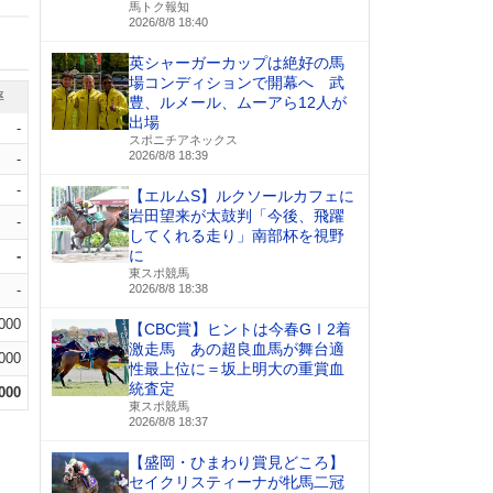
馬トク報知
2026/8/8 18:40
英シャーガーカップは絶好の馬
場コンディションで開幕へ 武
率
豊、ルメール、ムーアら12人が
出場
-
スポニチアネックス
2026/8/8 18:39
-
-
【エルムS】ルクソールカフェに
岩田望来が太鼓判「今後、飛躍
-
してくれる走り」南部杯を視野
に
-
東スポ競馬
-
2026/8/8 18:38
.000
【CBC賞】ヒントは今春GⅠ2着
激走馬 あの超良血馬が舞台適
.000
性最上位に＝坂上明大の重賞血
統査定
.000
東スポ競馬
2026/8/8 18:37
【盛岡・ひまわり賞見どころ】
セイクリスティーナが牝馬二冠