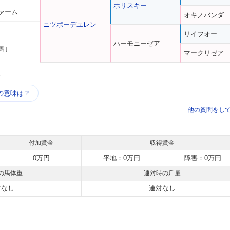
ホリスキー
ァーム
オキノバンダ
ニツポーデユレン
リイフオー
ハーモニーゼア
馬 ]
マークリゼア
う
の意味は？
他の質問をし
付加賞金
収得賞金
0万円
平地：0万円
障害：0万円
の馬体重
連対時の斤量
対なし
連対なし