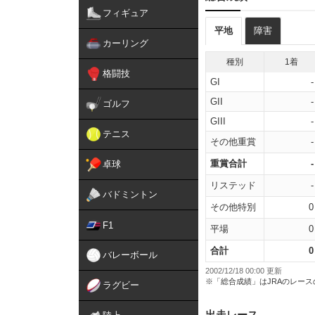
フィギュア
平地
障害
カーリング
種別
1着
格闘技
GI
-
GII
-
ゴルフ
GIII
-
テニス
その他重賞
-
重賞合計
-
卓球
リステッド
-
バドミントン
その他特別
0
F1
平場
0
合計
0
バレーボール
2002/12/18 00:00 更新
※「総合成績」はJRAのレー
ラグビー
出走レース