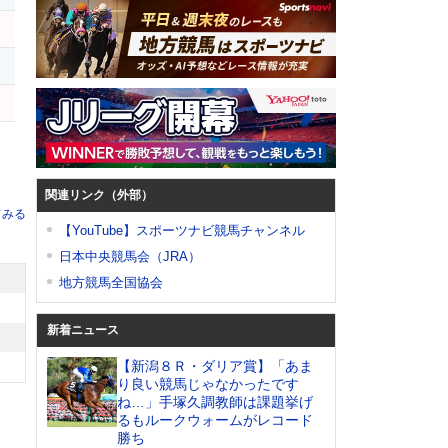
関連リンク（外部）
てみる
【YouTube】スポーツナビ競馬チャンネル
日本中央競馬会（JRA）
地方競馬全国協会
新着ニュース
【新潟８Ｒ・ダリア賞】「あま
り良い競馬じゃなかったです
ね…」手塚久調教師は課題挙げ
るもルークウォームがレコード
勝ち