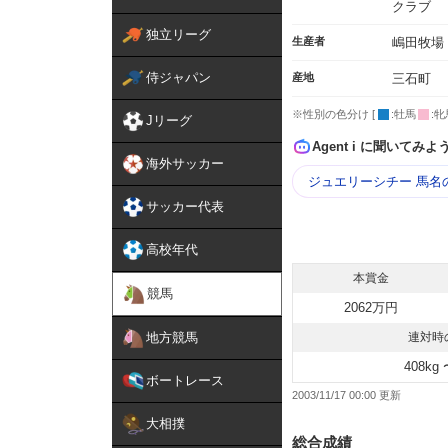
クラブ
独立リーグ
生産者
嶋田牧場
侍ジャパン
産地
三石町
※性別の色分け [
:牡馬
:牝
Jリーグ
Agent i に聞いてみよ
海外サッカー
ジュエリーシチー 馬名
サッカー代表
高校年代
本賞金
競馬
2062万円
地方競馬
連対時
408kg 
ボートレース
2003/11/17 00:00
大相撲
総合成績