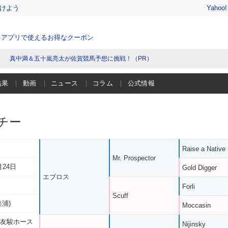
けよう
Yahoo
、アプリで使えるお得なクーポン
真中満＆五十嵐亮太が佐賀競馬予想に挑戦！（PR）
結果
動画
ニュース
コラム
公式情報
チー
Raise a Native
Mr. Prospector
月24日
Gold Digger
エブロス
Forli
Scuff
美浦)
Moccasin
 友駿ホース
Nijinsky