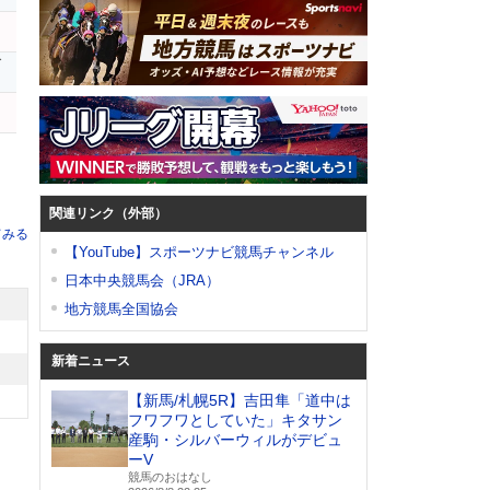
ダ
シ
関連リンク（外部）
てみる
【YouTube】スポーツナビ競馬チャンネル
日本中央競馬会（JRA）
地方競馬全国協会
新着ニュース
【新馬/札幌5R】吉田隼「道中は
フワフワとしていた」キタサン
産駒・シルバーウィルがデビュ
ーV
競馬のおはなし