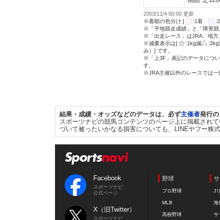
2003/11/4 00:00 更新
※着順の色分け [
:1着
※「平地競走成績」と「障害競
※「出走レース」はJRA、地
※減量表示は[
:1kg減
:2k
み）] です。
※「上3F」表記のデータについ
す。
※JRA主催以外のレースでは
結果・成績・オッズなどのデータは、必ず
主催者
発行の
スポーツナビの競馬コンテンツのページ上に掲載されて
づいて被ったいかなる損害についても、LINEヤフー株
Facebook
野球
サ
スポーツナビ
プロ野球
J
公式ページ
MLB
海
X（旧Twitter）
高校野球
サ
スポーツナビ