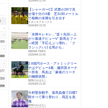
2026/8/8 22:35
【シャーガーC】武豊が2Rで見
せ場十分の3着 芝3190メートル
で相棒の末脚を引き出す
率
スポニチアネックス
2026/8/8 22:29
-
「末脚キレキレ」“楽々先頭→上
-
がり最速デビューV” 新馬をファ
.000
ン絶賛「手応えぶっ壊れ」「ク
ラシックいける馬かも」
-
ABEMA TIMES
2026/8/8 22:00
.000
2.8億円ホース・アトミックリー
-
チはデビュー4着…藤田晋オーナ
.077
ー所有、馬名は「麻雀のリーチ
の極限状態」
.050
競馬のおはなし
2026/8/8 21:45
.059
今村聖奈騎手、落馬負傷で日曜7
鞍すべて乗り替わり…両足を負
傷
競馬のおはなし