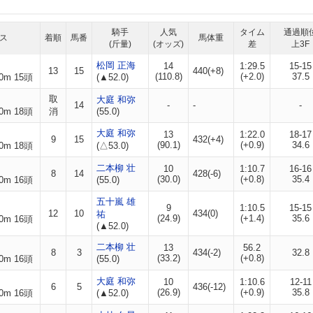
騎手
人気
タイム
通過順
ス
着順
馬番
馬体重
(斤量)
(オッズ)
差
上3F
松岡 正海
14
1:29.5
15-15
13
15
440(+8)
(110.8)
(+2.0)
37.5
0m 15頭
(▲52.0)
取
大庭 和弥
14
-
-
-
0m 18頭
消
(55.0)
大庭 和弥
13
1:22.0
18-17
9
15
432(+4)
(90.1)
(+0.9)
34.6
0m 18頭
(△53.0)
二本柳 壮
10
1:10.7
16-16
8
14
428(-6)
(30.0)
(+0.8)
35.4
0m 16頭
(55.0)
五十嵐 雄
9
1:10.5
15-15
12
10
434(0)
祐
(24.9)
(+1.4)
35.6
0m 16頭
(▲52.0)
二本柳 壮
13
56.2
8
3
434(-2)
32.8
(33.2)
(+0.8)
0m 16頭
(55.0)
大庭 和弥
10
1:10.6
12-11
6
5
436(-12)
(26.9)
(+0.9)
35.8
0m 16頭
(▲52.0)