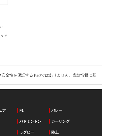
の
ータで
び安全性を保証するものではありません。当該情報に基
ュア
F1
バレー
バドミントン
カーリング
ラグビー
陸上