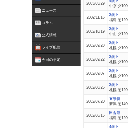
4歳上
2003/03/29
中京 ダ100
ニュース
3歳上
2002/11/16
福島 芝120
コラム
3歳上
2002/10/19
中山 ダ120
公式情報
3歳上
2002/09/28
ライブ配信
札幌 ダ100
3歳上
2002/09/22
今日の予定
札幌 ダ100
3歳上
2002/09/07
札幌 ダ100
3歳上
2002/08/25
札幌 芝120
五泉特
2002/07/20
新潟 芝140
田舎館
2002/06/15
福島 芝120
4歳上