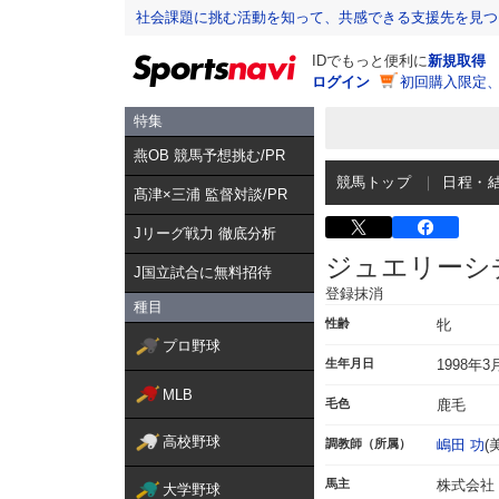
社会課題に挑む活動を知って、共感できる支援先を見つ
IDでもっと便利に
新規取得
ログイン
初回購入限定
特集
燕OB 競馬予想挑む/PR
競馬トップ
日程・
髙津×三浦 監督対談/PR
Jリーグ戦力 徹底分析
ジュエリーシ
J国立試合に無料招待
登録抹消
種目
性齢
牝
プロ野球
生年月日
1998年3
MLB
毛色
鹿毛
高校野球
調教師（所属）
嶋田 功
(
馬主
株式会社
大学野球