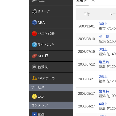
陸上
Bリーグ
日付
レー
NBA
3歳上
2003/11/01
東京 ダ140
バスケ代表
相川特
2003/08/10
新潟 芝160
学生バスケ
3歳上
2003/07/19
新潟 芝140
NFL
塩屋埼
2003/07/12
福島 芝120
他競技
3歳上
Doスポーツ
2003/06/21
福島 芝120
サービス
飛竜特
2003/05/17
新潟 芝100
toto
4歳上
コンテンツ
2003/04/27
福島 芝120
動画