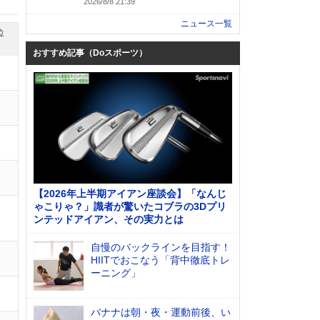
2026/8/8 21:39
ニュース一覧
位
おすすめ記事（Doスポーツ）
【2026年上半期アイアン座談会】「なんじ
ゃこりゃ？」識者が驚いたコブラの3Dプリ
ンテッドアイアン、その実力とは
自慢のバックラインを目指す！
HIITでおこなう「背中徹底トレ
ーニング」
バナナは朝・夜・運動前後、い