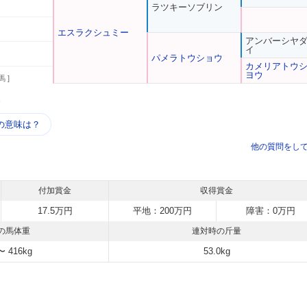
ラツキーソブリン
エスラクシュミー
アンバーシヤ
イ
パメラトウショウ
カメリアトウ
ヨウ
馬 ]
う
の意味は？
他の質問をし
付加賞金
収得賞金
17.5万円
平地：200万円
障害：0万円
の馬体重
連対時の斤量
〜 416kg
53.0kg