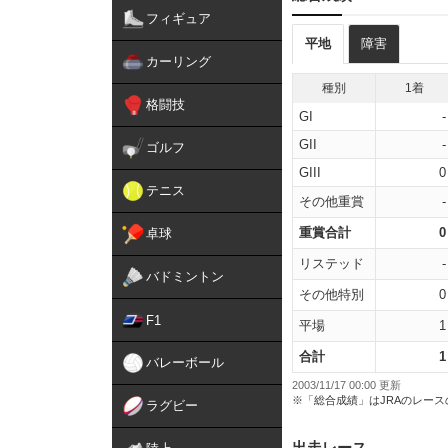
フィギュア
平地
障害
カーリング
種別
1着
格闘技
GI
-
GII
-
ゴルフ
GIII
0
テニス
その他重賞
-
重賞合計
0
卓球
リステッド
-
バドミントン
その他特別
0
F1
平場
1
合計
1
バレーボール
2003/11/17 00:00 更新
※「総合成績」はJRAのレー
ラグビー
出走レース