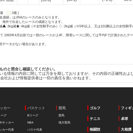
:2着
:3着 ]
走成績」はJRAのレースのみとなります。
方、海外で出走したレースの成績となります。
g減
:3kg減
:4kg減（※女性騎手のみ）
:2kg減（※5年以上、又は101勝以上の女性騎手
て 1993年4月以前では一部のレースが上4F、障害レースに関しては平均Fで計測されたデ
一部データがない場合があります。
ものと照合し確認してください。
いる情報の内容に関しては万全を期しておりますが、その内容の正確性およ
式会社および情報提供者は一切の責任を負いかねます。
ッカー
バスケット
競馬
ゴルフ
フィギ
リーグ
Bリーグ
競馬
テニス
卓球
外サッカー
NBA
地方競馬
格闘技
大相撲
ッカー代表
バスケ代表