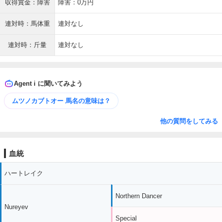
収得賞金：障害
障害：0万円
連対時：馬体重
連対なし
連対時：斤量
連対なし
Agent i に聞いてみよう
ムツノカブトオー 馬名の意味は？
他の質問をしてみる
血統
ハートレイク
Northern Dancer
Nureyev
Special