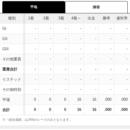
平地
障害
種別
1着
2着
3着
4着～
出走
勝率
連対率
-
-
-
-
-
-
-
GI
-
-
-
-
-
-
-
GII
-
-
-
-
-
-
-
GIII
-
-
-
-
-
-
-
その他重賞
-
-
-
-
-
-
-
重賞合計
-
-
-
-
-
-
-
リステッド
-
-
-
-
-
-
-
その他特別
0
0
0
16
16
.000
.000
平場
0
0
0
16
16
.000
.000
合計
※「総合成績」はJRAのレースのみとなります。