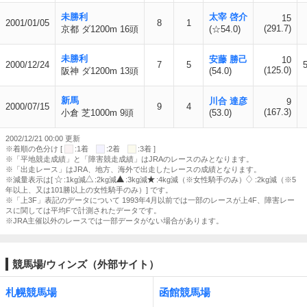
未勝利
太宰 啓介
15
2001/01/05
8
1
(291.7)
京都 ダ1200m 16頭
(☆54.0)
未勝利
安藤 勝己
10
2000/12/24
7
5
(125.0)
阪神 ダ1200m 13頭
(54.0)
新馬
川合 達彦
9
2000/07/15
9
4
(167.3)
小倉 芝1000m 9頭
(53.0)
2002/12/21 00:00 更新
※着順の色分け [
:1着
:2着
:3着 ]
※「平地競走成績」と「障害競走成績」はJRAのレースのみとなります。
※「出走レース」はJRA、地方、海外で出走したレースの成績となります。
※減量表示は[
:1kg減
:2kg減
:3kg減
:4kg減（※女性騎手のみ）
:2kg減（※5
年以上、又は101勝以上の女性騎手のみ）] です。
※「上3F」表記のデータについて 1993年4月以前では一部のレースが上4F、障害レー
スに関しては平均Fで計測されたデータです。
※JRA主催以外のレースでは一部データがない場合があります。
競馬場/ウィンズ（外部サイト）
札幌競馬場
函館競馬場