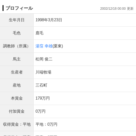
プロフィール
2002/12/18 00:00
生年月日
1998年3月23日
毛色
鹿毛
調教師（所属）
湯窪 幸雄
(栗東)
馬主
松岡 俊二
生産者
川端牧場
産地
三石町
本賞金
179万円
付加賞金
0万円
収得賞金：平地
平地：0万円