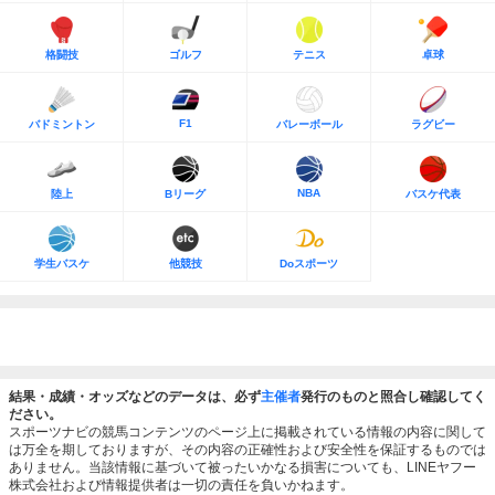
格闘技
ゴルフ
テニス
卓球
F1
バドミントン
バレーボール
ラグビー
NBA
陸上
Bリーグ
バスケ代表
学生バスケ
他競技
Doスポーツ
結果・成績・オッズなどのデータは、必ず
主催者
発行のものと照合し確認してく
ださい。
スポーツナビの競馬コンテンツのページ上に掲載されている情報の内容に関して
は万全を期しておりますが、その内容の正確性および安全性を保証するものでは
ありません。当該情報に基づいて被ったいかなる損害についても、LINEヤフー
株式会社および情報提供者は一切の責任を負いかねます。