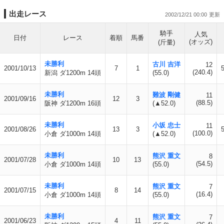
出走レース
2002/12/21 00:00
騎手
人気
日付
レース
着順
馬番
(オッズ)
(斤量)
未勝利
古川 吉洋
12
2001/10/13
7
1
(240.4)
新潟 ダ1200m 14頭
(55.0)
未勝利
難波 剛健
11
2001/09/16
12
3
(88.5)
阪神 ダ1200m 16頭
(▲52.0)
未勝利
小坂 忠士
11
2001/08/26
13
3
(100.0)
小倉 ダ1000m 14頭
(▲52.0)
未勝利
熊沢 重文
8
2001/07/28
10
13
(54.5)
小倉 ダ1000m 14頭
(55.0)
未勝利
熊沢 重文
7
2001/07/15
8
14
(16.4)
小倉 ダ1000m 14頭
(55.0)
未勝利
熊沢 重文
7
2001/06/23
4
11