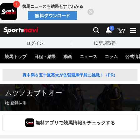
競馬ニュースも結果もすぐわかる
閉じる
スポーツナビ
検索
通知
i
ログイン
ID新規取得
競馬トップ
日程・結果
動画
ニュース
コラム
公式情
真中満＆五十嵐亮太が佐賀競馬予想に挑戦！（PR）
ムツノカブトオー
牡 登録抹消
無料アプリで競馬情報をチェックする