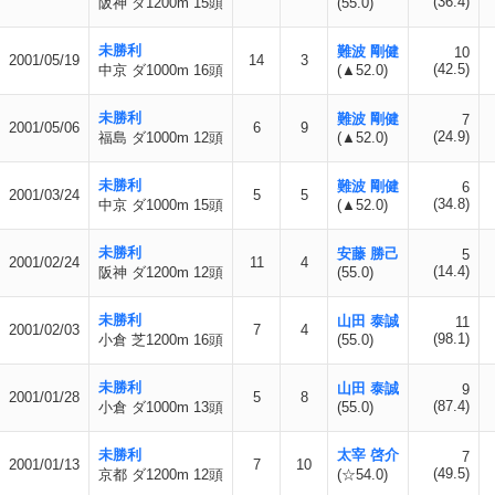
(36.4)
阪神 ダ1200m 15頭
(55.0)
未勝利
難波 剛健
10
2001/05/19
14
3
(42.5)
中京 ダ1000m 16頭
(▲52.0)
未勝利
難波 剛健
7
2001/05/06
6
9
(24.9)
福島 ダ1000m 12頭
(▲52.0)
未勝利
難波 剛健
6
2001/03/24
5
5
(34.8)
中京 ダ1000m 15頭
(▲52.0)
未勝利
安藤 勝己
5
2001/02/24
11
4
(14.4)
阪神 ダ1200m 12頭
(55.0)
未勝利
山田 泰誠
11
2001/02/03
7
4
(98.1)
小倉 芝1200m 16頭
(55.0)
未勝利
山田 泰誠
9
2001/01/28
5
8
(87.4)
小倉 ダ1000m 13頭
(55.0)
未勝利
太宰 啓介
7
2001/01/13
7
10
(49.5)
京都 ダ1200m 12頭
(☆54.0)