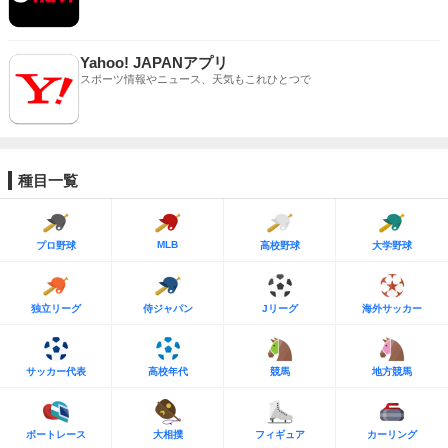
Yahoo! JAPANアプリ
スポーツ情報やニュース、天気もこれひとつで
種目一覧
MLB
プロ野球
高校野球
大学野球
独立リーグ
侍ジャパン
Jリーグ
海外サッカー
サッカー代表
高校年代
競馬
地方競馬
ボートレース
大相撲
フィギュア
カーリング