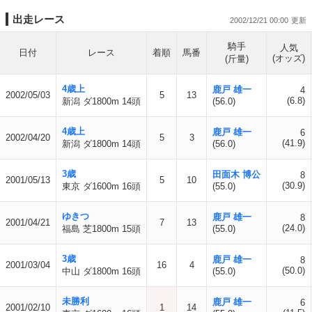
出走レース
2002/12/21 00:00
騎手
人気
日付
レース
着順
馬番
(オッズ)
(斤量)
4歳上
鹿戸 雄一
4
2002/05/03
5
13
(6.8)
新潟 ダ1800m 14頭
(56.0)
4歳上
鹿戸 雄一
6
2002/04/20
5
3
(41.9)
新潟 ダ1800m 14頭
(56.0)
3歳
田面木 博公
8
2001/05/13
5
10
(30.9)
東京 ダ1600m 16頭
(55.0)
ゆきつ
鹿戸 雄一
8
2001/04/21
7
13
(24.0)
福島 芝1800m 15頭
(55.0)
3歳
鹿戸 雄一
8
2001/03/04
16
4
(50.0)
中山 ダ1800m 16頭
(55.0)
未勝利
鹿戸 雄一
6
2001/02/10
1
14