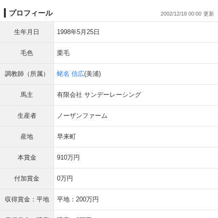
プロフィール
2002/12/18 00:00
生年月日
1998年5月25日
毛色
栗毛
調教師（所属）
蛯名 信広
(美浦)
馬主
有限会社 サンデーレーシング
生産者
ノーザンファーム
産地
早来町
本賞金
910万円
付加賞金
0万円
収得賞金：平地
平地：200万円