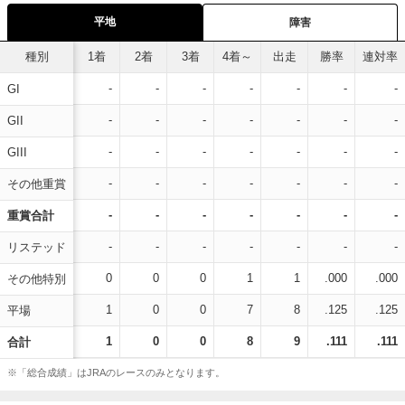
平地
障害
種別
1着
2着
3着
4着～
出走
勝率
連対率
-
-
-
-
-
-
-
GI
-
-
-
-
-
-
-
GII
-
-
-
-
-
-
-
GIII
-
-
-
-
-
-
-
その他重賞
-
-
-
-
-
-
-
重賞合計
-
-
-
-
-
-
-
リステッド
0
0
0
1
1
.000
.000
その他特別
1
0
0
7
8
.125
.125
平場
1
0
0
8
9
.111
.111
合計
※「総合成績」はJRAのレースのみとなります。