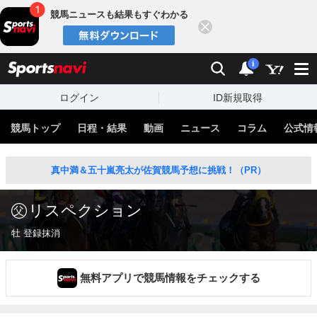
競馬ニュースも結果もすぐわかる
閉じる
スポーツナビ
検索
通知
i
ログイン
ID新規取得
競馬トップ
日程・結果
動画
ニュース
コラム
公式情
真中満＆五十嵐亮太が佐賀競馬予想に挑戦！（PR）
リスペクション
牡 登録抹消
無料アプリで競馬情報をチェックする