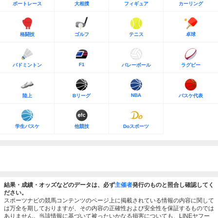
ボートレース
大相撲
フィギュア
カーリング
格闘技
ゴルフ
テニス
卓球
F1
バドミントン
バレーボール
ラグビー
NBA
陸上
Bリーグ
バスケ代表
学生バスケ
他競技
Doスポーツ
結果・成績・オッズなどのデータは、必ず
主催者
発行のものと照合し確認してく
ださい。
スポーツナビの競馬コンテンツのページ上に掲載されている情報の内容に関して
は万全を期しておりますが、その内容の正確性および安全性を保証するものでは
ありません。当該情報に基づいて被ったいかなる損害についても、LINEヤフー