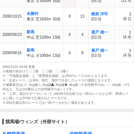
(11.5)
東京 ダ1600m 16頭
(55.0)
未勝利
郷原 洋司
3
2000/10/15
8
13
(8.2)
東京 芝1600m 16頭
(53.0)
新馬
鹿戸 雄一
2
2000/09/23
4
4
(4.4)
中山 芝1200m 13頭
(53.0)
新馬
鹿戸 雄一
3
2000/09/16
4
8
(4.9)
中山 ダ1000m 13頭
(53.0)
2002/12/21 00:00 更新
※着順の色分け [
:1着
:2着
:3着 ]
※「平地競走成績」と「障害競走成績」はJRAのレースのみとなります。
※「出走レース」はJRA、地方、海外で出走したレースの成績となります。
※減量表示は[
:1kg減
:2kg減
:3kg減
:4kg減（※女性騎手のみ）
:2kg減（※5
年以上、又は101勝以上の女性騎手のみ）] です。
※「上3F」表記のデータについて 1993年4月以前では一部のレースが上4F、障害レー
スに関しては平均Fで計測されたデータです。
※JRA主催以外のレースでは一部データがない場合があります。
競馬場/ウィンズ（外部サイト）
札幌競馬場
函館競馬場