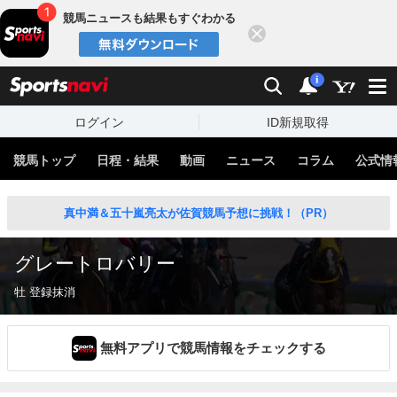
競馬ニュースも結果もすぐわかる
閉じる
スポーツナビ
検索
通知
i
ログイン
ID新規取得
競馬トップ
日程・結果
動画
ニュース
コラム
公式情
真中満＆五十嵐亮太が佐賀競馬予想に挑戦！（PR）
グレートロバリー
牡 登録抹消
無料アプリで競馬情報をチェックする