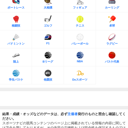
ボートレース
大相撲
フィギュア
カーリング
格闘技
ゴルフ
テニス
卓球
F1
バドミントン
バレーボール
ラグビー
NBA
陸上
Bリーグ
バスケ代表
学生バスケ
他競技
Doスポーツ
結果・成績・オッズなどのデータは、必ず
主催者
発行のものと照合し確認してく
ださい。
スポーツナビの競馬コンテンツのページ上に掲載されている情報の内容に関して
は万全を期しておりますが、その内容の正確性および安全性を保証するものでは