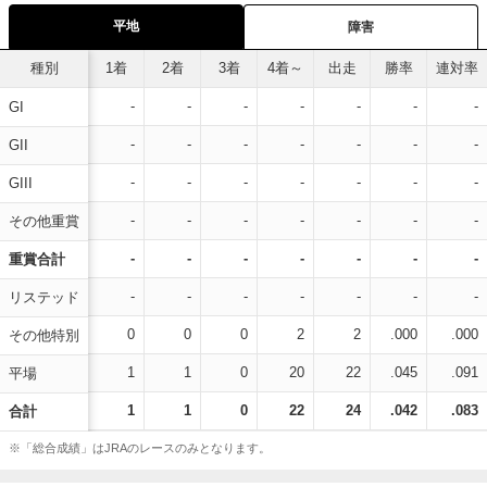
平地
障害
種別
1着
2着
3着
4着～
出走
勝率
連対率
-
-
-
-
-
-
-
GI
-
-
-
-
-
-
-
GII
-
-
-
-
-
-
-
GIII
-
-
-
-
-
-
-
その他重賞
-
-
-
-
-
-
-
重賞合計
-
-
-
-
-
-
-
リステッド
0
0
0
2
2
.000
.000
その他特別
1
1
0
20
22
.045
.091
平場
1
1
0
22
24
.042
.083
合計
※「総合成績」はJRAのレースのみとなります。