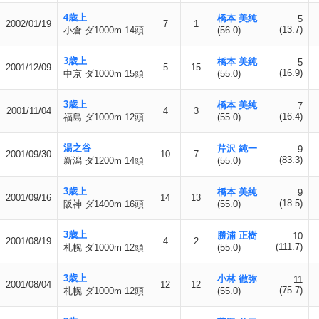
4歳上
橋本 美純
5
2002/01/19
7
1
(13.7)
小倉 ダ1000m 14頭
(56.0)
3歳上
橋本 美純
5
2001/12/09
5
15
(16.9)
中京 ダ1000m 15頭
(55.0)
3歳上
橋本 美純
7
2001/11/04
4
3
(16.4)
福島 ダ1000m 12頭
(55.0)
湯之谷
芹沢 純一
9
2001/09/30
10
7
(83.3)
新潟 ダ1200m 14頭
(55.0)
3歳上
橋本 美純
9
2001/09/16
14
13
(18.5)
阪神 ダ1400m 16頭
(55.0)
3歳上
勝浦 正樹
10
2001/08/19
4
2
(111.7)
札幌 ダ1000m 12頭
(55.0)
3歳上
小林 徹弥
11
2001/08/04
12
12
(75.7)
札幌 ダ1000m 12頭
(55.0)