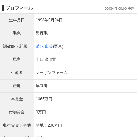
プロフィール
2003/4/3 00:00
生年月日
1998年5月24日
毛色
黒鹿毛
調教師（所属）
清水 出美
(栗東)
馬主
山口 多賀司
生産者
ノーザンファーム
産地
早来町
本賞金
1365万円
付加賞金
0万円
収得賞金：平地
平地：200万円