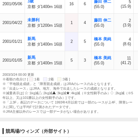
3歳
藤田 伸二
5
2001/05/06
16
6
(15.9)
京都 ダ1400m 16頭
(55.0)
未勝利
藤田 伸二
2
2001/04/22
1
4
(3.9)
京都 ダ1200m 15頭
(55.0)
新馬
橋本 美純
4
2001/01/21
2
5
(8.6)
京都 ダ1400m 16頭
(55.0)
新馬
橋本 美純
11
2001/01/05
5
3
(41.2)
京都 ダ1400m 15頭
(55.0)
2003/3/24 00:00 更新
※着順の色分け [
:1着
:2着
:3着 ]
※「平地競走成績」と「障害競走成績」はJRAのレースのみとなります。
※「出走レース」はJRA、地方、海外で出走したレースの成績となります。
※減量表示は[
:1kg減
:2kg減
:3kg減
:4kg減（※女性騎手のみ）
:2kg減（※5
年以上、又は101勝以上の女性騎手のみ）] です。
※「上3F」表記のデータについて 1993年4月以前では一部のレースが上4F、障害レー
スに関しては平均Fで計測されたデータです。
※JRA主催以外のレースでは一部データがない場合があります。
競馬場/ウィンズ（外部サイト）