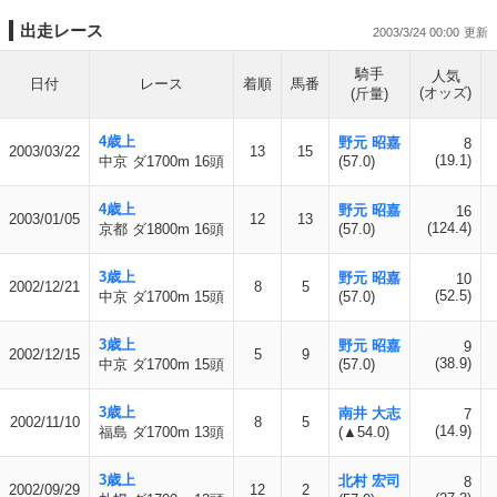
出走レース
2003/3/24 00:00
騎手
人気
日付
レース
着順
馬番
(オッズ)
(斤量)
4歳上
野元 昭嘉
8
2003/03/22
13
15
(19.1)
中京 ダ1700m 16頭
(57.0)
4歳上
野元 昭嘉
16
2003/01/05
12
13
(124.4)
京都 ダ1800m 16頭
(57.0)
3歳上
野元 昭嘉
10
2002/12/21
8
5
(52.5)
中京 ダ1700m 15頭
(57.0)
3歳上
野元 昭嘉
9
2002/12/15
5
9
(38.9)
中京 ダ1700m 15頭
(57.0)
3歳上
南井 大志
7
2002/11/10
8
5
(14.9)
福島 ダ1700m 13頭
(▲54.0)
3歳上
北村 宏司
8
2002/09/29
12
2