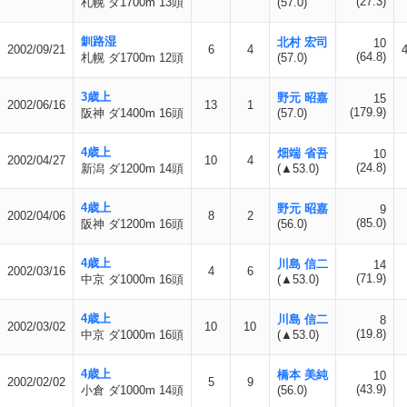
(27.3)
札幌 ダ1700m 13頭
(57.0)
釧路湿
北村 宏司
10
2002/09/21
6
4
(64.8)
札幌 ダ1700m 12頭
(57.0)
3歳上
野元 昭嘉
15
2002/06/16
13
1
(179.9)
阪神 ダ1400m 16頭
(57.0)
4歳上
畑端 省吾
10
2002/04/27
10
4
(24.8)
新潟 ダ1200m 14頭
(▲53.0)
4歳上
野元 昭嘉
9
2002/04/06
8
2
(85.0)
阪神 ダ1200m 16頭
(56.0)
4歳上
川島 信二
14
2002/03/16
4
6
(71.9)
中京 ダ1000m 16頭
(▲53.0)
4歳上
川島 信二
8
2002/03/02
10
10
(19.8)
中京 ダ1000m 16頭
(▲53.0)
4歳上
橋本 美純
10
2002/02/02
5
9
(43.9)
小倉 ダ1000m 14頭
(56.0)