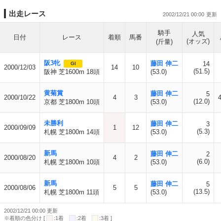
出走レース
2002/12/21 00:00
騎手
人気
日付
レース
着順
馬番
(オッズ)
(斤量)
阪3牝
藤田 伸二
14
GI
2000/12/03
14
10
(51.5)
阪神 芝1600m 18頭
(53.0)
黄菊賞
藤田 伸二
5
2000/10/22
4
3
4
(12.0)
京都 芝1800m 10頭
(53.0)
未勝利
藤田 伸二
3
2000/09/09
1
12
(5.3)
札幌 芝1800m 14頭
(53.0)
新馬
藤田 伸二
2
2000/08/20
4
2
(6.0)
札幌 芝1800m 10頭
(53.0)
新馬
藤田 伸二
5
2000/08/06
5
5
(13.5)
札幌 芝1800m 11頭
(53.0)
2002/12/21 00:00 更新
※着順の色分け [
:1着
:2着
:3着 ]