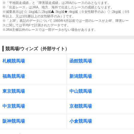
※「平地競走成績」と「障害競走成績」はJRAのレースのみとなります。
※「出走レース」はJRA、地方、海外で出走したレースの成績となります。
※減量表示は[
:1kg減
:2kg減
:3kg減
:4kg減（※女性騎手のみ）
:2kg減（※5
年以上、又は101勝以上の女性騎手のみ）] です。
※「上3F」表記のデータについて 1993年4月以前では一部のレースが上4F、障害レー
スに関しては平均Fで計測されたデータです。
※JRA主催以外のレースでは一部データがない場合があります。
競馬場/ウィンズ（外部サイト）
札幌競馬場
函館競馬場
福島競馬場
新潟競馬場
東京競馬場
中山競馬場
中京競馬場
京都競馬場
阪神競馬場
小倉競馬場