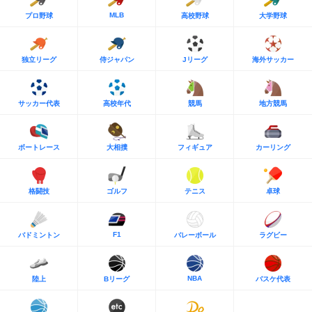
MLB
プロ野球
高校野球
大学野球
独立リーグ
侍ジャパン
Jリーグ
海外サッカー
サッカー代表
高校年代
競馬
地方競馬
ボートレース
大相撲
フィギュア
カーリング
格闘技
ゴルフ
テニス
卓球
F1
バドミントン
バレーボール
ラグビー
NBA
陸上
Bリーグ
バスケ代表