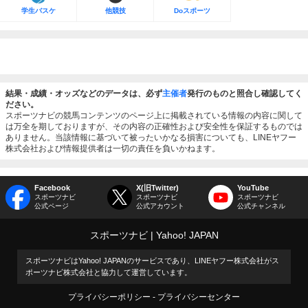
学生バスケ
他競技
Doスポーツ
結果・成績・オッズなどのデータは、必ず
主催者
発行のものと照合し確認してく
ださい。
スポーツナビの競馬コンテンツのページ上に掲載されている情報の内容に関して
は万全を期しておりますが、その内容の正確性および安全性を保証するものでは
ありません。当該情報に基づいて被ったいかなる損害についても、LINEヤフー
株式会社および情報提供者は一切の責任を負いかねます。
Facebook
X(旧Twitter)
YouTube
スポーツナビ
スポーツナビ
スポーツナビ
公式ページ
公式アカウント
公式チャンネル
スポーツナビ
Yahoo! JAPAN
スポーツナビはYahoo! JAPANのサービスであり、LINEヤフー株式会社がス
ポーツナビ株式会社と協力して運営しています。
プライバシーポリシー
プライバシーセンター