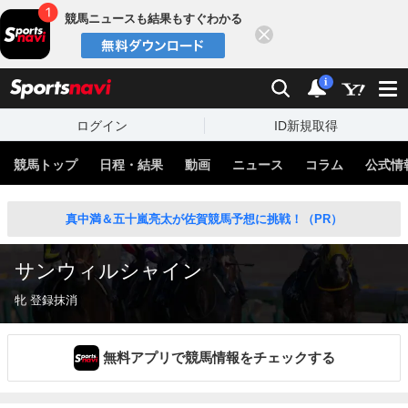
競馬ニュースも結果もすぐわかる
閉じる
スポーツナビ
検索
通知
i
ログイン
ID新規取得
競馬トップ
日程・結果
動画
ニュース
コラム
公式情
真中満＆五十嵐亮太が佐賀競馬予想に挑戦！（PR）
サンウィルシャイン
牝 登録抹消
無料アプリで競馬情報をチェックする