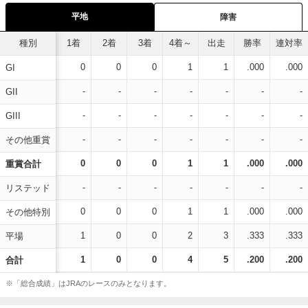
平地
障害
種別
1着
2着
3着
4着～
出走
勝率
連対率
0
0
0
1
1
.000
.000
GI
-
-
-
-
-
-
-
GII
-
-
-
-
-
-
-
GIII
-
-
-
-
-
-
-
その他重賞
0
0
0
1
1
.000
.000
重賞合計
-
-
-
-
-
-
-
リステッド
0
0
0
1
1
.000
.000
その他特別
1
0
0
2
3
.333
.333
平場
1
0
0
4
5
.200
.200
合計
※「総合成績」はJRAのレースのみとなります。