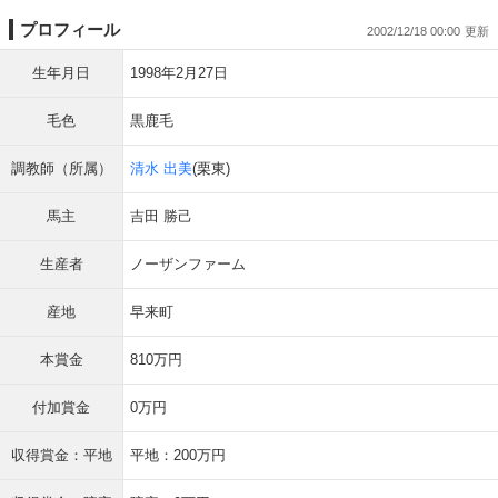
プロフィール
2002/12/18 00:00
生年月日
1998年2月27日
毛色
黒鹿毛
調教師（所属）
清水 出美
(栗東)
馬主
吉田 勝己
生産者
ノーザンファーム
産地
早来町
本賞金
810万円
付加賞金
0万円
収得賞金：平地
平地：200万円