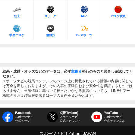
NBA
陸上
Bリーグ
バスケ代表
学生バスケ
他競技
Doスポーツ
結果・成績・オッズなどのデータは、必ず
主催者
発行のものと照合し確認してく
ださい。
スポーツナビの競馬コンテンツのページ上に掲載されている情報の内容に関して
は万全を期しておりますが、その内容の正確性および安全性を保証するものでは
ありません。当該情報に基づいて被ったいかなる損害についても、LINEヤフー
株式会社および情報提供者は一切の責任を負いかねます。
Facebook
X(旧Twitter)
YouTube
スポーツナビ
スポーツナビ
スポーツナビ
公式ページ
公式アカウント
公式チャンネル
スポーツナビ
Yahoo! JAPAN