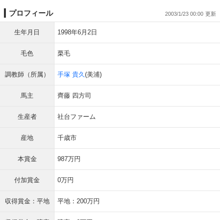
プロフィール
2003/1/23 00:00
生年月日
1998年6月2日
毛色
栗毛
調教師（所属）
手塚 貴久
(美浦)
馬主
齊藤 四方司
生産者
社台ファーム
産地
千歳市
本賞金
987万円
付加賞金
0万円
収得賞金：平地
平地：200万円