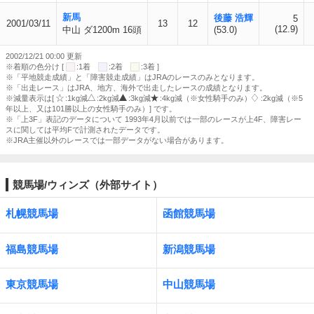
新馬
後藤 浩輝
5
2001/03/11
13
12
(12.9)
中山 ダ1200m 16頭
(53.0)
2002/12/21 00:00 更新
※着順の色分け [
:1着
:2着
:3着 ]
※「平地競走成績」と「障害競走成績」はJRAのレースのみとなります。
※「出走レース」はJRA、地方、海外で出走したレースの成績となります。
※減量表示は[
:1kg減
:2kg減
:3kg減
:4kg減（※女性騎手のみ）
:2kg減（※5
年以上、又は101勝以上の女性騎手のみ）] です。
※「上3F」表記のデータについて 1993年4月以前では一部のレースが上4F、障害レー
スに関しては平均Fで計測されたデータです。
※JRA主催以外のレースでは一部データがない場合があります。
競馬場/ウィンズ（外部サイト）
札幌競馬場
函館競馬場
福島競馬場
新潟競馬場
東京競馬場
中山競馬場