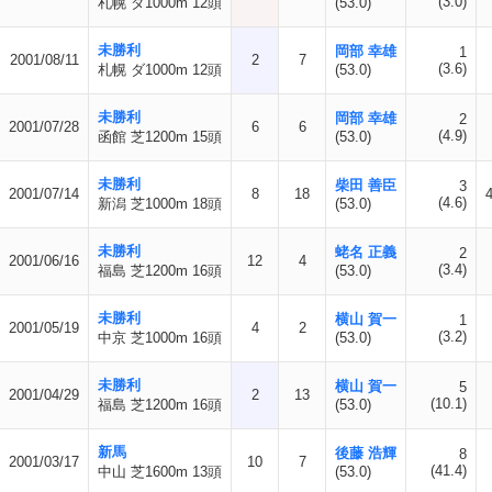
(3.0)
札幌 ダ1000m 12頭
(53.0)
未勝利
岡部 幸雄
1
2001/08/11
2
7
(3.6)
札幌 ダ1000m 12頭
(53.0)
未勝利
岡部 幸雄
2
2001/07/28
6
6
(4.9)
函館 芝1200m 15頭
(53.0)
未勝利
柴田 善臣
3
2001/07/14
8
18
(4.6)
新潟 芝1000m 18頭
(53.0)
未勝利
蛯名 正義
2
2001/06/16
12
4
(3.4)
福島 芝1200m 16頭
(53.0)
未勝利
横山 賀一
1
2001/05/19
4
2
(3.2)
中京 芝1000m 16頭
(53.0)
未勝利
横山 賀一
5
2001/04/29
2
13
(10.1)
福島 芝1200m 16頭
(53.0)
新馬
後藤 浩輝
8
2001/03/17
10
7
(41.4)
中山 芝1600m 13頭
(53.0)