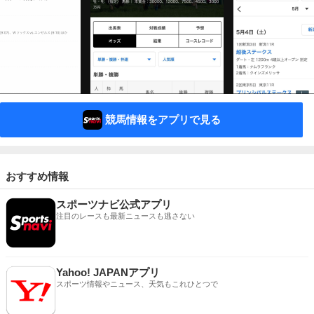
競馬情報をアプリで見る
おすすめ情報
スポーツナビ公式アプリ
注目のレースも最新ニュースも逃さない
Yahoo! JAPANアプリ
スポーツ情報やニュース、天気もこれひとつで