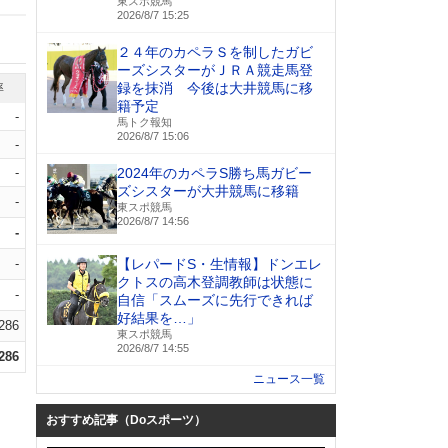
東スポ競馬
2026/8/7 15:25
２４年のカペラＳを制したガビ
ーズシスターがＪＲＡ競走馬登
録を抹消 今後は大井競馬に移
率
籍予定
-
馬トク報知
2026/8/7 15:06
-
-
2024年のカペラS勝ち馬ガビー
ズシスターが大井競馬に移籍
-
東スポ競馬
2026/8/7 14:56
-
-
【レパードS・生情報】ドンエレ
クトスの高木登調教師は状態に
-
自信「スムーズに先行できれば
好結果を…」
.286
東スポ競馬
2026/8/7 14:55
.286
ニュース一覧
おすすめ記事（Doスポーツ）