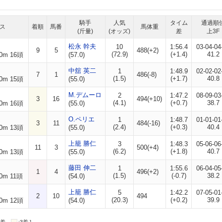
騎手
人気
タイム
通過順
ス
着順
馬番
馬体重
(斤量)
(オッズ)
差
上3F
松永 幹夫
10
1:56.4
03-04-04
9
5
488(+2)
(72.9)
(+1.4)
41.2
0m 16頭
(57.0)
中舘 英二
1
1:48.9
02-02-02
7
1
486(-8)
(1.5)
(+1.7)
40.8
0m 15頭
(55.0)
M.デムーロ
2
1:47.2
08-09-03
3
16
494(+10)
(4.1)
(+0.7)
38.7
0m 16頭
(55.0)
O.ペリエ
1
1:48.7
01-01-01
3
11
484(-16)
(2.4)
(+0.3)
40.4
0m 13頭
(55.0)
上籠 勝仁
3
1:48.3
05-06-06
11
3
500(+4)
(6.2)
(+1.8)
40.7
0m 13頭
(55.0)
藤田 伸二
1
1:55.6
06-04-05
1
4
496(+2)
(1.5)
(-0.7)
38.2
0m 11頭
(54.0)
上籠 勝仁
5
1:42.2
07-05-01
2
10
494
(20.3)
(+0.2)
39.9
0m 12頭
(54.0)