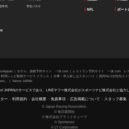
校年代
学生バスケ
NFL
ボート
to
kjapan
ホテル、旅館予約サイト 一休.com
レストラン予約サイト 一休.com レ
料理レシピ動画サービス クラシル
仕事・求人探しはスタンバイ
国内No.1女性向けメデ
st」
Yahoo! JAPAN
oo! JAPANのサービスであり、LINEヤフー株式会社がスポーツナビ株式会社と協
ンター
-
利用規約
-
会社概要
-
免責事項
-
広告掲載について
-
スタッフ募集
© Japan Racing Association.
© 毎日新聞社
© 株式会社グラッドキューブ
© Sportsnavi
© LY Corporation