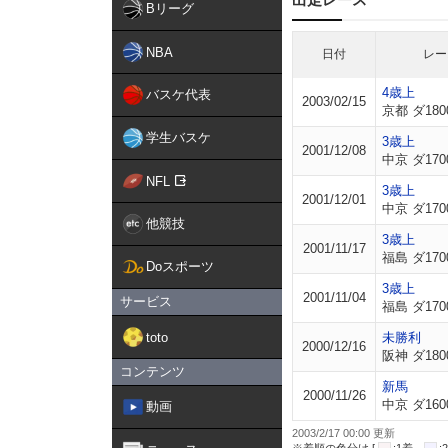
Bリーグ
NBA
日付
レー
4歳上
バスケ代表
2003/02/15
京都 ダ180
学生バスケ
3歳上
2001/12/08
中京 ダ170
NFL
3歳上
2001/12/01
中京 ダ170
他競技
3歳上
2001/11/17
福島 ダ170
Doスポーツ
3歳上
2001/11/04
サービス
福島 ダ170
toto
未勝利
2000/12/16
阪神 ダ180
コンテンツ
新馬
2000/11/26
中京 ダ160
動画
2003/2/17 00:00 更新