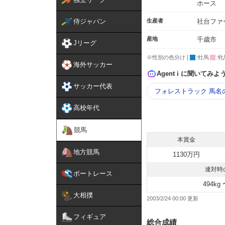
ホース
侍ジャパン
生産者
社台ファ
産地
千歳市
Jリーグ
※性別の色分け [
:牡馬
:牝
海外サッカー
Agent i に聞いてみよ
サッカー代表
フォレストラック 馬名
高校年代
競馬
本賞金
地方競馬
1130万円
連対時
ボートレース
494kg 
大相撲
2003/2/24 00:00
フィギュア
総合成績