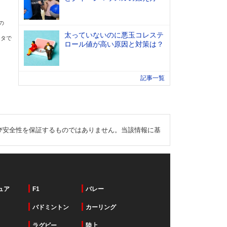
の
太っていないのに悪玉コレステ
ータで
ロール値が高い原因と対策は？
記事一覧
び安全性を保証するものではありません。当該情報に基
ュア
F1
バレー
バドミントン
カーリング
ラグビー
陸上