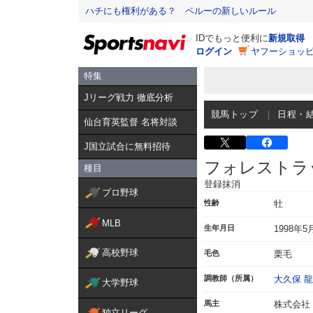
ハチにも権利がある？ ペルーの新しいルール
IDでもっと便利に
新規取得
ログイン
ヤフーショッピ
特集
Jリーグ戦力 徹底分析
競馬トップ
日程・
仙台育英監督 名将対談
J国立試合に無料招待
フォレストラ
種目
登録抹消
プロ野球
性齢
牡
MLB
生年月日
1998年5
高校野球
毛色
栗毛
調教師（所属）
大久保 
大学野球
馬主
株式会社
独立リーグ