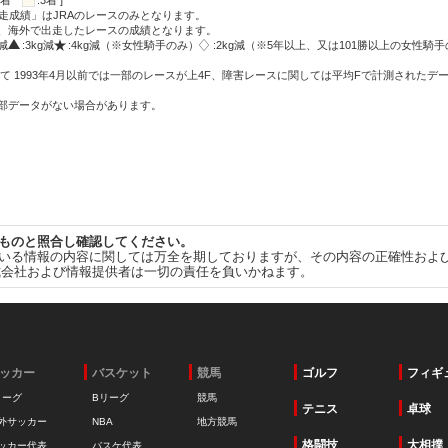
:2着
:3着 ]
走成績」はJRAのレースのみとなります。
方、海外で出走したレースの成績となります。
g減
:3kg減
:4kg減（※女性騎手のみ）
:2kg減（※5年以上、又は101勝以上の女性騎手
て 1993年4月以前では一部のレースが上4F、障害レースに関しては平均Fで計測されたデ
一部データがない場合があります。
ものと照合し確認してください。
いる情報の内容に関しては万全を期しておりますが、その内容の正確性およ
式会社および情報提供者は一切の責任を負いかねます。
ッカー
バスケット
競馬
ゴルフ
フィギ
リーグ
Bリーグ
競馬
テニス
卓球
外サッカー
NBA
地方競馬
格闘技
大相撲
ッカー代表
バスケ代表