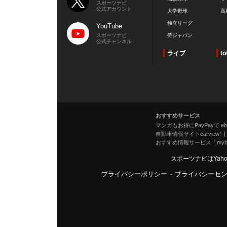
スポーツナビ
公式アカウント
大学野球
高
独立リーグ
YouTube
スポーツナビ
侍ジャパン
公式チャンネル
ライブ
to
おすすめサービス
マンガもお得にPayPayで eboo
自動車情報サイトcarview!
おすすめ情報サービス「mybe
スポーツナビはYah
プライバシーポリシー
-
プライバシーセ