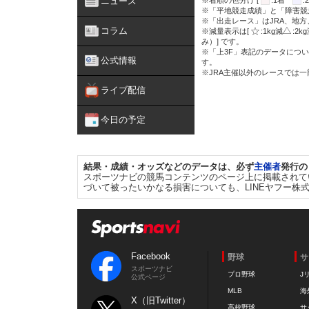
ニュース
※着順の色分け [
:1着
※「平地競走成績」と「障害競
※「出走レース」はJRA、地
コラム
※減量表示は[
:1kg減
:2k
み）] です。
※「上3F」表記のデータについ
公式情報
す。
※JRA主催以外のレースでは
ライブ配信
今日の予定
結果・成績・オッズなどのデータは、必ず
主催者
発行の
スポーツナビの競馬コンテンツのページ上に掲載されて
づいて被ったいかなる損害についても、LINEヤフー株
Facebook
野球
サ
スポーツナビ
プロ野球
J
公式ページ
MLB
海
X（旧Twitter）
高校野球
サ