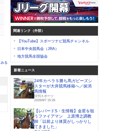
ス
ン
関連リンク（外部）
【YouTube】スポーツナビ競馬チャンネル
日本中央競馬会（JRA）
地方競馬全国協会
てみる
新着ニュース
24年カペラＳ勝ち馬ガビーズシ
スターが大井競馬移籍へ／抹消
馬情報
日刊スポーツ
2026/8/7 15:26
【レパードS・生情報】金星を狙
うファイアマン 上原博之調教
師「以前より体質がしっかりし
てきました」