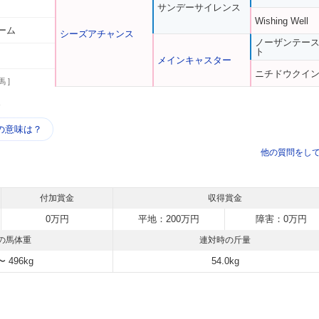
サンデーサイレンス
Wishing Well
ーム
シーズアチャンス
ノーザンテー
ト
メインキャスター
ニチドウクイ
馬 ]
う
の意味は？
他の質問をし
付加賞金
収得賞金
0万円
平地：200万円
障害：0万円
の馬体重
連対時の斤量
〜 496kg
54.0kg