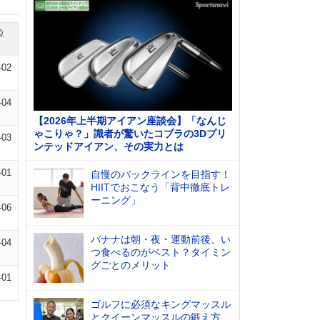
位
-02
-04
【2026年上半期アイアン座談会】「なんじ
ゃこりゃ？」識者が驚いたコブラの3Dプリ
-03
ンテッドアイアン、その実力とは
-01
自慢のバックラインを目指す！
HIITでおこなう「背中徹底トレ
ーニング」
-06
バナナは朝・夜・運動前後、い
-04
つ食べるのがベスト？タイミン
グごとのメリット
-01
ゴルフに必須なキングマッスル
とクイーンマッスルの鍛え方