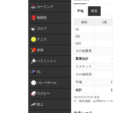
カーリング
平地
障害
格闘技
種別
1着
ゴルフ
GI
-
GII
-
テニス
GIII
-
卓球
その他重賞
-
重賞合計
-
バドミントン
リステッド
-
F1
その他特別
-
平場
1
バレーボール
合計
1
ラグビー
2003/2/24 00:00 更新
※「総合成績」はJRAのレー
陸上
出走レース