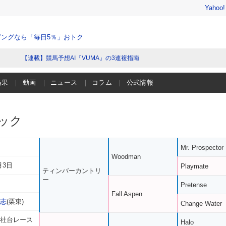
Yahoo
ングなら「毎日5％」おトク
【連載】競馬予想AI『VUMA』の3連複指南
結果
動画
ニュース
コラム
公式情報
ック
Mr. Prospector
Woodman
月3日
Playmate
ティンバーカントリ
ー
Pretense
Fall Aspen
龍志
(栗東)
Change Water
 社台レース
Halo