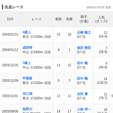
出走レース
2004/2/2 00:00
騎手
人気
日付
レース
着順
馬番
(オッズ)
(斤量)
4歳上
石崎 隆之
12
2004/01/31
15
16
(54.9)
東京 ダ2100m 16頭
(57.0)
成田特
柴田 善臣
7
2004/01/12
8
1
(28.9)
中山 ダ2400m 11頭
(57.0)
3歳上
田中 剛
9
2003/12/20
14
15
(49.9)
中山 ダ1800m 16頭
(57.0)
甲斐路
田中 剛
14
2003/11/09
5
3
(136.0)
東京 ダ2100m 16頭
(57.0)
河口湖
吉田 豊
11
2003/11/01
12
11
(78.7)
東京 ダ1600m 16頭
(57.0)
魚野川
小林 淳一
18
2003/09/06
14
17