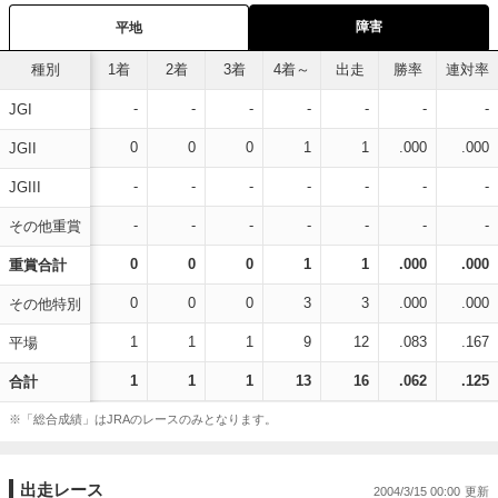
障害
平地
種別
1着
2着
3着
4着～
出走
勝率
連対率
-
-
-
-
-
-
-
JGI
0
0
0
1
1
.000
.000
JGII
-
-
-
-
-
-
-
JGIII
-
-
-
-
-
-
-
その他重賞
0
0
0
1
1
.000
.000
重賞合計
0
0
0
3
3
.000
.000
その他特別
1
1
1
9
12
.083
.167
平場
1
1
1
13
16
.062
.125
合計
※「総合成績」はJRAのレースのみとなります。
出走レース
2004/3/15 00:00