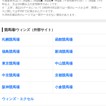
※減量表示は[
:1kg減
:2kg減
:3kg減
:4kg減（※女性騎手のみ）
:2kg減（※5
年以上、又は101勝以上の女性騎手のみ）] です。
※「上3F」表記のデータについて 1993年4月以前では一部のレースが上4F、障害レー
スに関しては平均Fで計測されたデータです。
※JRA主催以外のレースでは一部データがない場合があります。
競馬場/ウィンズ（外部サイト）
札幌競馬場
函館競馬場
福島競馬場
新潟競馬場
東京競馬場
中山競馬場
中京競馬場
京都競馬場
阪神競馬場
小倉競馬場
ウィンズ・エクセル