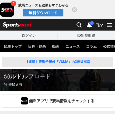
競馬ニュースも結果もすぐわかる
閉じる
スポーツナビ
検索
通知
i
ログイン
ID新規取得
競馬トップ
日程・結果
動画
ニュース
コラム
公式情
【連載】競馬予想AI『VUMA』の3連複指南
ルドルフロード
牡 登録抹消
無料アプリで競馬情報をチェックする