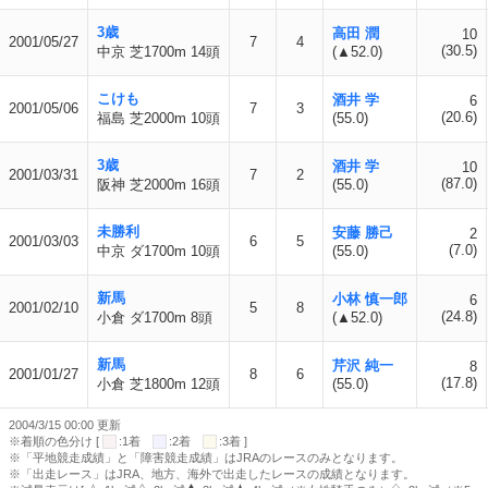
3歳
高田 潤
10
2001/05/27
7
4
(30.5)
中京 芝1700m 14頭
(▲52.0)
こけも
酒井 学
6
2001/05/06
7
3
(20.6)
福島 芝2000m 10頭
(55.0)
3歳
酒井 学
10
2001/03/31
7
2
(87.0)
阪神 芝2000m 16頭
(55.0)
未勝利
安藤 勝己
2
2001/03/03
6
5
(7.0)
中京 ダ1700m 10頭
(55.0)
新馬
小林 慎一郎
6
2001/02/10
5
8
(24.8)
小倉 ダ1700m 8頭
(▲52.0)
新馬
芹沢 純一
8
2001/01/27
8
6
(17.8)
小倉 芝1800m 12頭
(55.0)
2004/3/15 00:00 更新
※着順の色分け [
:1着
:2着
:3着 ]
※「平地競走成績」と「障害競走成績」はJRAのレースのみとなります。
※「出走レース」はJRA、地方、海外で出走したレースの成績となります。