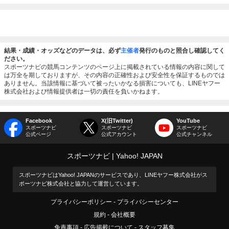
結果・成績・オッズなどのデータは、必ず
主催者
発行のものと照合し確認してく
ださい。
スポーツナビの競馬コンテンツのページ上に掲載されている情報の内容に関して
は万全を期しておりますが、その内容の正確性および安全性を保証するものでは
ありません。当該情報に基づいて被ったいかなる損害についても、LINEヤフー
株式会社および情報提供者は一切の責任を負いかねます。
Facebook
X(旧Twitter)
YouTube
スポーツナビ
スポーツナビ
スポーツナビ
公式ページ
公式アカウント
公式チャンネル
スポーツナビ
Yahoo! JAPAN
スポーツナビはYahoo! JAPANのサービスであり、LINEヤフー株式会社がス
ポーツナビ株式会社と協力して運営しています。
プライバシーポリシー
プライバシーセンター
規約
会社概要
免責事項
広告掲載について
スタッフ募集