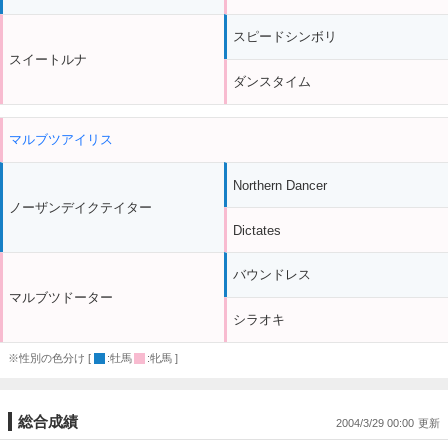
スピードシンボリ
スイートルナ
ダンスタイム
マルブツアイリス
Northern Dancer
ノーザンデイクテイター
Dictates
バウンドレス
マルブツドーター
シラオキ
※性別の色分け [
:牡馬
:牝馬 ]
総合成績
2004/3/29 00:00