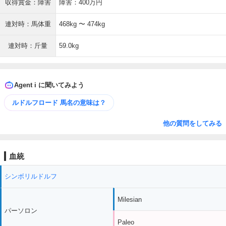
収得賞金：障害
障害：400万円
連対時：馬体重
468kg 〜 474kg
連対時：斤量
59.0kg
Agent i に聞いてみよう
ルドルフロード 馬名の意味は？
他の質問をしてみる
血統
シンボリルドルフ
Milesian
パーソロン
Paleo