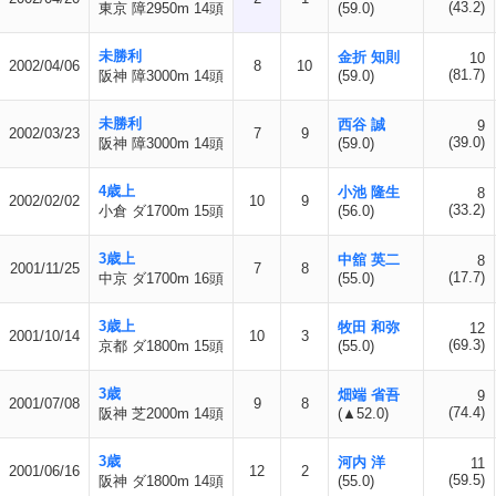
(43.2)
東京 障2950m 14頭
(59.0)
未勝利
金折 知則
10
2002/04/06
8
10
(81.7)
阪神 障3000m 14頭
(59.0)
未勝利
西谷 誠
9
2002/03/23
7
9
(39.0)
阪神 障3000m 14頭
(59.0)
4歳上
小池 隆生
8
2002/02/02
10
9
(33.2)
小倉 ダ1700m 15頭
(56.0)
3歳上
中舘 英二
8
2001/11/25
7
8
(17.7)
中京 ダ1700m 16頭
(55.0)
3歳上
牧田 和弥
12
2001/10/14
10
3
(69.3)
京都 ダ1800m 15頭
(55.0)
3歳
畑端 省吾
9
2001/07/08
9
8
(74.4)
阪神 芝2000m 14頭
(▲52.0)
3歳
河内 洋
11
2001/06/16
12
2
(59.5)
阪神 ダ1800m 14頭
(55.0)