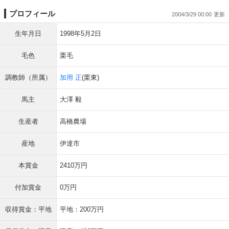
プロフィール
2004/3/29 00:00
生年月日
1998年5月2日
毛色
栗毛
調教師（所属）
加用 正
(栗東)
馬主
大澤 毅
生産者
高橋農場
産地
伊達市
本賞金
2410万円
付加賞金
0万円
収得賞金：平地
平地：200万円