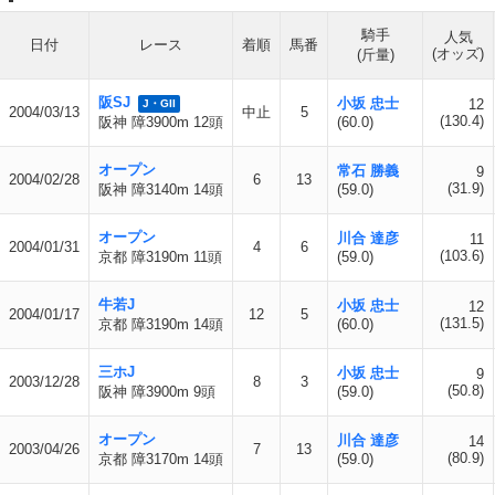
騎手
人気
日付
レース
着順
馬番
(オッズ)
(斤量)
阪SJ
小坂 忠士
12
J・GII
2004/03/13
中止
5
(130.4)
阪神 障3900m 12頭
(60.0)
オープン
常石 勝義
9
2004/02/28
6
13
(31.9)
阪神 障3140m 14頭
(59.0)
オープン
川合 達彦
11
2004/01/31
4
6
(103.6)
京都 障3190m 11頭
(59.0)
牛若J
小坂 忠士
12
2004/01/17
12
5
(131.5)
京都 障3190m 14頭
(60.0)
三ホJ
小坂 忠士
9
2003/12/28
8
3
(50.8)
阪神 障3900m 9頭
(59.0)
オープン
川合 達彦
14
2003/04/26
7
13
(80.9)
京都 障3170m 14頭
(59.0)