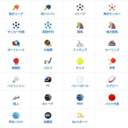
独立リーグ
侍ジャパン
Jリーグ
海外サッカー
サッカー代表
高校年代
競馬
地方競馬
ボートレース
大相撲
フィギュア
カーリング
格闘技
ゴルフ
テニス
卓球
F1
バドミントン
バレーボール
ラグビー
NBA
陸上
Bリーグ
バスケ代表
学生バスケ
他競技
Doスポーツ