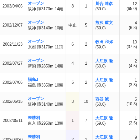
オープン
川合 達彦
12
2003/04/06
8
1
(65.0)
阪神 障3170m 14頭
(59.0)
オープン
熊沢 重文
4
2002/12/07
中止
5
(6.8)
阪神 障3140m 10頭
(59.0)
オープン
牧田 和弥
10
2002/11/23
6
2
(37.5)
京都 障3170m 11頭
(59.0)
オープン
大江原 隆
2
2002/07/27
4
1
(4.5)
新潟 障2850m 14頭
(60.0)
福島J
大江原 隆
1
2002/07/06
5
2
(3.3)
福島 障3350m 10頭
(60.0)
オープン
西谷 誠
5
2002/06/15
3
10
(10.3)
阪神 障3140m 10頭
(60.0)
未勝利
大江原 隆
1
2002/05/11
1
7
(2.5)
東京 障2950m 13頭
(59.0)
未勝利
大江原 隆
9
2002/04/20
2
1