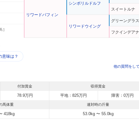
シンボリルドルフ
スイートルナ
リワードパフィン
グリーングラ
リワードウイング
馬 ]
フクインデア
う
の意味は？
他の質問をし
付加賞金
収得賞金
78.9万円
平地：825万円
障害：0万円
の馬体重
連対時の斤量
〜 418kg
53.0kg 〜 55.0kg