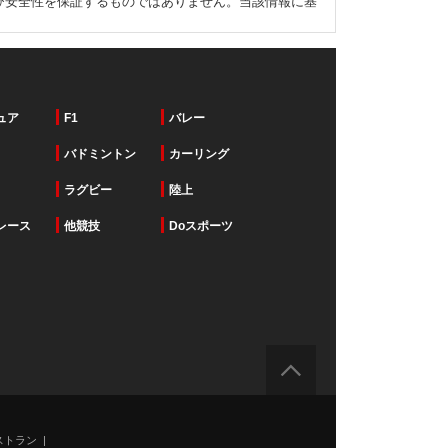
び安全性を保証するものではありません。当該情報に基
ュア
F1
バレー
バドミントン
カーリング
ラグビー
陸上
レース
他競技
Doスポーツ
ストラン