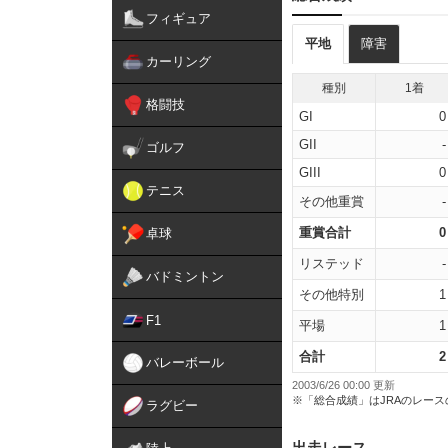
フィギュア
平地
障害
カーリング
種別
1着
格闘技
GI
0
GII
-
ゴルフ
GIII
0
テニス
その他重賞
-
重賞合計
0
卓球
リステッド
-
バドミントン
その他特別
1
F1
平場
1
合計
2
バレーボール
2003/6/26 00:00 更新
※「総合成績」はJRAのレー
ラグビー
出走レース