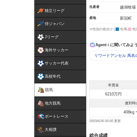
生産者
越湖牧場
独立リーグ
産地
新冠町
侍ジャパン
※性別の色分け [
:牡馬
:牝
Jリーグ
Agent i に聞いてみよ
海外サッカー
リワードアンセル 馬名
サッカー代表
高校年代
本賞金
競馬
6210万円
地方競馬
連対時
408kg 
ボートレース
2003/6/26 00:00
大相撲
総合成績