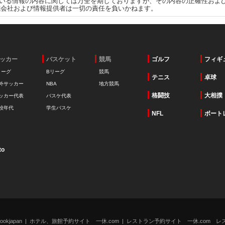
いる情報の内容に関しては万全を期しておりますが、その内容の正確性およ
式会社および情報提供者は一切の責任を負いかねます。
ッカー
バスケット
競馬
ゴルフ
フィギ
リーグ
Bリーグ
競馬
テニス
卓球
外サッカー
NBA
地方競馬
格闘技
大相撲
ッカー代表
バスケ代表
校年代
学生バスケ
NFL
ボート
to
kjapan
ホテル、旅館予約サイト 一休.com
レストラン予約サイト 一休.com レ