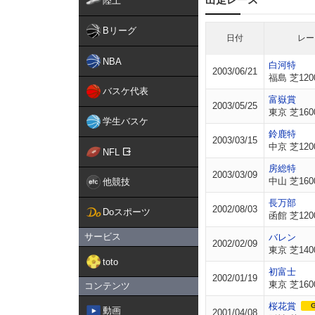
陸上
Bリーグ
日付
レー
NBA
白河特
2003/06/21
福島 芝120
バスケ代表
富嶽賞
2003/05/25
東京 芝160
学生バスケ
鈴鹿特
2003/03/15
中京 芝120
NFL
房総特
2003/03/09
中山 芝160
他競技
長万部
2002/08/03
Doスポーツ
函館 芝120
サービス
バレン
2002/02/09
東京 芝140
toto
初富士
2002/01/19
東京 芝160
コンテンツ
桜花賞
G
動画
2001/04/08