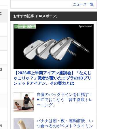
ニュース一覧
位
おすすめ記事（Doスポーツ）
03
【2026年上半期アイアン座談会】「なんじ
ゃこりゃ？」識者が驚いたコブラの3Dプリ
ンテッドアイアン、その実力とは
自慢のバックラインを目指す！
HIITでおこなう「背中徹底トレ
ーニング」
バナナは朝・夜・運動前後、い
つ食べるのがベスト？タイミン
09