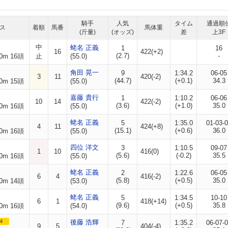
騎手
人気
タイム
通過順
ス
着順
馬番
馬体重
(斤量)
(オッズ)
差
上3F
中
蛯名 正義
1
16
16
422(+2)
(2.7)
-
0m 16頭
止
(55.0)
角田 晃一
9
1:34.2
06-05
3
11
420(-2)
(44.7)
(+0.1)
34.3
0m 15頭
(55.0)
嘉藤 貴行
1
1:10.2
06-06
10
14
422(-2)
(3.6)
(+1.0)
35.0
0m 16頭
(55.0)
蛯名 正義
5
1:35.0
01-03-
4
11
424(+8)
(15.1)
(+0.6)
36.0
0m 16頭
(55.0)
四位 洋文
3
1:10.5
09-07
1
10
416(0)
(5.6)
(-0.2)
35.5
0m 16頭
(55.0)
蛯名 正義
2
1:22.6
06-05
6
4
416(-2)
(5.8)
(+0.5)
35.0
0m 14頭
(53.0)
蛯名 正義
5
1:34.5
10-10
6
1
418(+14)
(9.6)
(+0.5)
35.8
0m 16頭
(54.0)
I
後藤 浩輝
7
1:35.2
06-07-
9
5
404(-4)