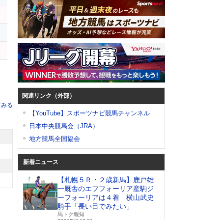
ス
ナ
関連リンク（外部）
てみる
【YouTube】スポーツナビ競馬チャンネル
日本中央競馬会（JRA）
地方競馬全国協会
新着ニュース
【札幌５Ｒ・２歳新馬】鹿戸雄
一厩舎のエフフォーリア産駒ジ
ーフォーリアは４着 横山武史
騎手「長い目でみたい」
馬トク報知