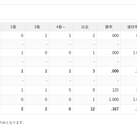
2着
3着
4着～
出走
勝率
連対
0
1
1
2
.000
-
-
-
-
-
1
0
0
1
.000
1.
-
-
-
-
-
1
1
1
3
.000
-
-
-
-
-
1
1
5
8
.125
0
0
0
1
1.000
1.
2
2
6
12
.167
スのみとなります。