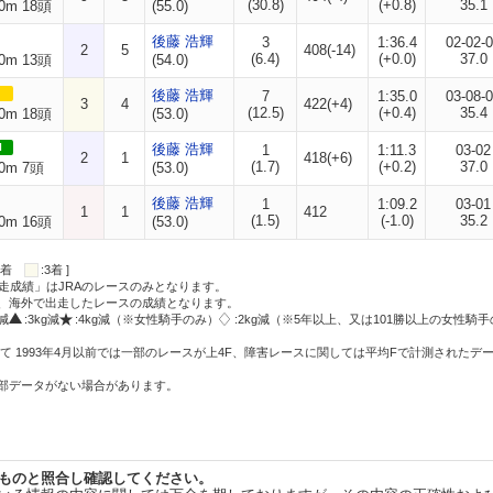
(30.8)
(+0.8)
35.1
0m 18頭
(55.0)
後藤 浩輝
3
1:36.4
02-02-
2
5
408(-14)
(6.4)
(+0.0)
37.0
0m 13頭
(54.0)
後藤 浩輝
7
1:35.0
03-08-
3
4
422(+4)
(12.5)
(+0.4)
35.4
0m 18頭
(53.0)
I
後藤 浩輝
1
1:11.3
03-02
2
1
418(+6)
(1.7)
(+0.2)
37.0
0m 7頭
(53.0)
後藤 浩輝
1
1:09.2
03-01
1
1
412
(1.5)
(-1.0)
35.2
0m 16頭
(53.0)
:2着
:3着 ]
走成績」はJRAのレースのみとなります。
方、海外で出走したレースの成績となります。
g減
:3kg減
:4kg減（※女性騎手のみ）
:2kg減（※5年以上、又は101勝以上の女性騎手
て 1993年4月以前では一部のレースが上4F、障害レースに関しては平均Fで計測されたデ
一部データがない場合があります。
ものと照合し確認してください。