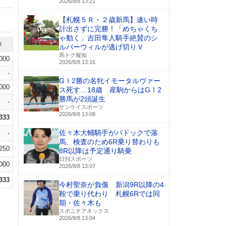
2026/8/8 13:21
【札幌５Ｒ・２歳新馬】速い時
計出さずに完勝！「めちゃくち
ゃ動く」吉田隼人騎手絶賛のシ
率
ルバーウィルが逃げ切りＶ
馬トク報知
.000
2026/8/8 13:16
-
GⅠ2勝の名牝イモータルヴァー
000
ス死す…18歳 産駒からはGⅠ2
勝馬が2頭誕生
-
サンケイスポーツ
2026/8/8 13:08
.333
佐々木大輔騎手がパドックで落
-
馬、検査のため6R乗り替わりも
.250
8R以降は予定通り騎乗
日刊スポーツ
000
2026/8/8 13:07
.333
今村聖奈が負傷 新潟9R以降の4
鞍で乗り代わり 札幌6Rでは同
期・佐々木も
スポニチアネックス
2026/8/8 13:04