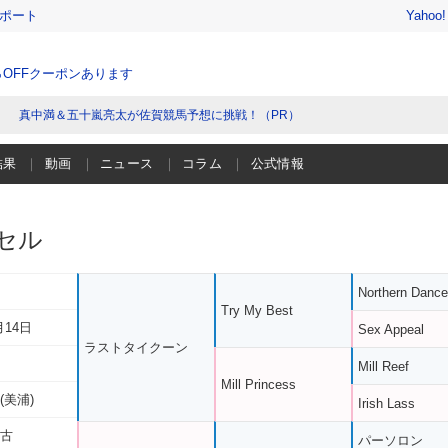
レポート
Yahoo
％OFFクーポンあります
真中満＆五十嵐亮太が佐賀競馬予想に挑戦！（PR）
結果
動画
ニュース
コラム
公式情報
セル
Northern Dance
Try My Best
月14日
Sex Appeal
ラストタイクーン
Mill Reef
Mill Princess
(美浦)
Irish Lass
比古
パーソロン