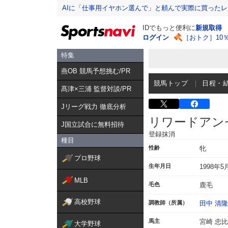
AIに「仕事用イヤホン選んで」と頼んで実際に買った
IDでもっと便利に
新規取得
ログイン
［おトク］10
特集
燕OB 競馬予想挑む/PR
競馬トップ
日程・
髙津×三浦 監督対談/PR
Jリーグ戦力 徹底分析
リワードアン
J国立試合に無料招待
登録抹消
種目
性齢
牝
プロ野球
生年月日
1998年5
MLB
毛色
鹿毛
高校野球
調教師（所属）
田中 清隆
馬主
宮崎 忠
大学野球