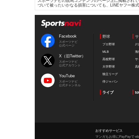
スポーツナビの競馬コンテンツのページ上に掲載されて
づいて被ったいかなる損害についても、LINEヤフー株
Facebook
野球
サ
スポーツナビ
プロ野球
J
公式ページ
MLB
海
X（旧Twitter）
高校野球
サ
スポーツナビ
公式アカウント
大学野球
高
独立リーグ
YouTube
スポーツナビ
侍ジャパン
公式チャンネル
ライブ
to
おすすめサービス
マンガもお得にPayPayで eboo