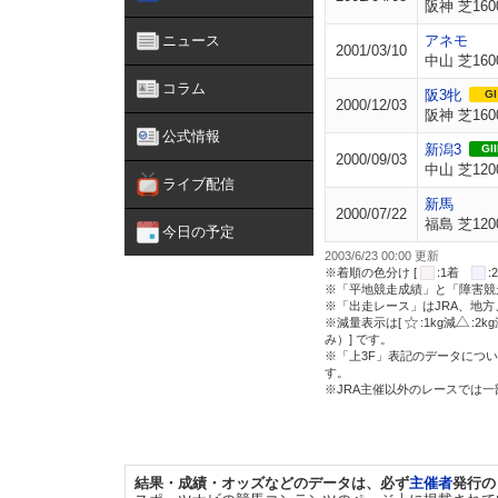
阪神 芝160
ニュース
アネモ
2001/03/10
中山 芝160
コラム
阪3牝
GI
2000/12/03
阪神 芝160
公式情報
新潟3
GII
2000/09/03
中山 芝120
ライブ配信
新馬
2000/07/22
福島 芝120
今日の予定
2003/6/23 00:00 更新
※着順の色分け [
:1着
※「平地競走成績」と「障害競
※「出走レース」はJRA、地
※減量表示は[
:1kg減
:2k
み）] です。
※「上3F」表記のデータについ
す。
※JRA主催以外のレースでは
結果・成績・オッズなどのデータは、必ず
主催者
発行の