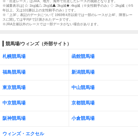
※「出走レース」はJRA、地方、海外で出走したレースの成績となります。
※減量表示は[
:1kg減
:2kg減
:3kg減
:4kg減（※女性騎手のみ）
:2kg減（※5
年以上、又は101勝以上の女性騎手のみ）] です。
※「上3F」表記のデータについて 1993年4月以前では一部のレースが上4F、障害レー
スに関しては平均Fで計測されたデータです。
※JRA主催以外のレースでは一部データがない場合があります。
競馬場/ウィンズ（外部サイト）
札幌競馬場
函館競馬場
福島競馬場
新潟競馬場
東京競馬場
中山競馬場
中京競馬場
京都競馬場
阪神競馬場
小倉競馬場
ウィンズ・エクセル