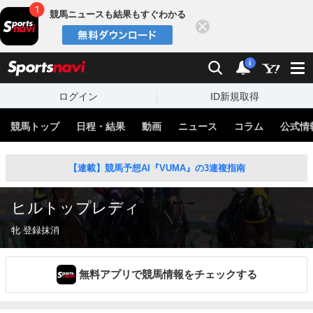
競馬ニュースも結果もすぐわかる
閉じる
スポーツナビ
検索
通知
i
ログイン
ID新規取得
競馬トップ
日程・結果
動画
ニュース
コラム
公式情
【連載】競馬予想AI『VUMA』の3連複指南
ヒルトップレディ
牝 登録抹消
無料アプリで競馬情報をチェックする