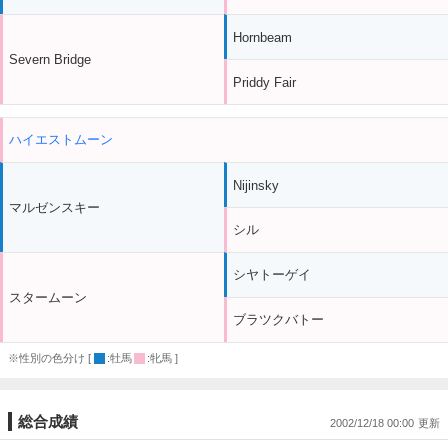
Hornbeam
Severn Bridge
Priddy Fair
ハイエストムーン
Nijinsky
マルゼンスキー
シル
シヤトーゲイ
スタームーン
ブラツクバトー
※性別の色分け [
:牡馬
:牝馬 ]
総合成績
2002/12/18 00:00