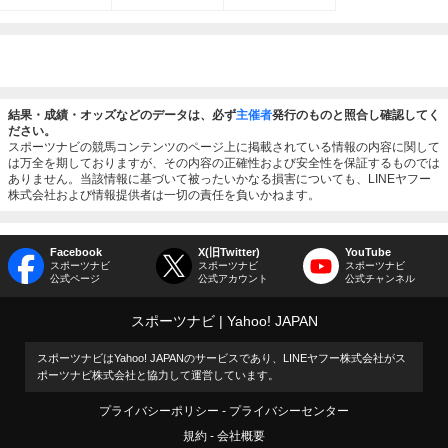
結果・成績・オッズなどのデータは、必ず
主催者
発行のものと照合し確認してく
ださい。
スポーツナビの競馬コンテンツのページ上に掲載されている情報の内容に関して
は万全を期しておりますが、その内容の正確性および安全性を保証するものでは
ありません。当該情報に基づいて被ったいかなる損害についても、LINEヤフー
株式会社および情報提供者は一切の責任を負いかねます。
Facebook
X(旧Twitter)
YouTube
スポーツナビ
スポーツナビ
スポーツナビ
公式ページ
公式アカウント
公式チャンネル
スポーツナビ
Yahoo! JAPAN
スポーツナビはYahoo! JAPANのサービスであり、LINEヤフー株式会社がス
ポーツナビ株式会社と協力して運営しています。
プライバシーポリシー
プライバシーセンター
規約
会社概要