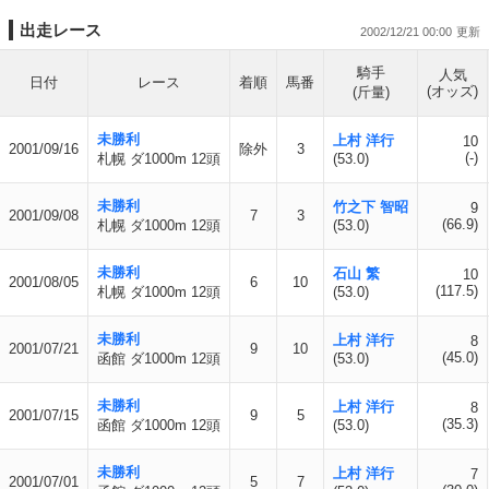
出走レース
2002/12/21 00:00
騎手
人気
日付
レース
着順
馬番
(オッズ)
(斤量)
未勝利
上村 洋行
10
2001/09/16
除外
3
(-)
札幌 ダ1000m 12頭
(53.0)
未勝利
竹之下 智昭
9
2001/09/08
7
3
(66.9)
札幌 ダ1000m 12頭
(53.0)
未勝利
石山 繁
10
2001/08/05
6
10
(117.5)
札幌 ダ1000m 12頭
(53.0)
未勝利
上村 洋行
8
2001/07/21
9
10
(45.0)
函館 ダ1000m 12頭
(53.0)
未勝利
上村 洋行
8
2001/07/15
9
5
(35.3)
函館 ダ1000m 12頭
(53.0)
未勝利
上村 洋行
7
2001/07/01
5
7