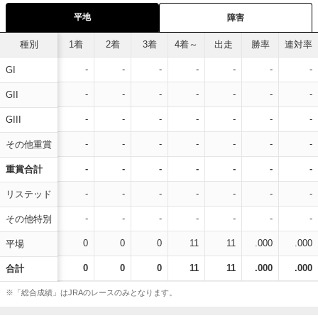
平地
障害
種別
1着
2着
3着
4着～
出走
勝率
連対率
-
-
-
-
-
-
-
GI
-
-
-
-
-
-
-
GII
-
-
-
-
-
-
-
GIII
-
-
-
-
-
-
-
その他重賞
-
-
-
-
-
-
-
重賞合計
-
-
-
-
-
-
-
リステッド
-
-
-
-
-
-
-
その他特別
0
0
0
11
11
.000
.000
平場
0
0
0
11
11
.000
.000
合計
※「総合成績」はJRAのレースのみとなります。