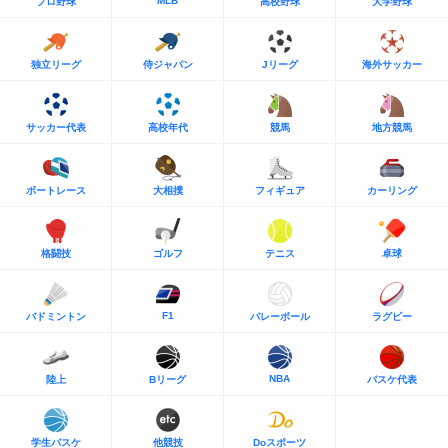
MLB
プロ野球
高校野球
大学野球
独立リーグ
侍ジャパン
Jリーグ
海外サッカー
サッカー代表
高校年代
競馬
地方競馬
ボートレース
大相撲
フィギュア
カーリング
格闘技
ゴルフ
テニス
卓球
F1
バドミントン
バレーボール
ラグビー
NBA
陸上
Bリーグ
バスケ代表
学生バスケ
他競技
Doスポーツ