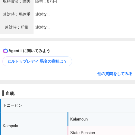
収得賞金：障害
障害：0万円
連対時：馬体重
連対なし
連対時：斤量
連対なし
Agent i に聞いてみよう
ヒルトップレディ 馬名の意味は？
他の質問をしてみる
血統
トニービン
Kalamoun
Kampala
State Pension