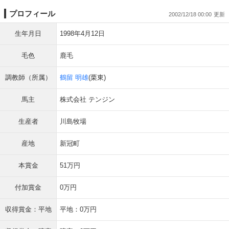
プロフィール
2002/12/18 00:00
生年月日
1998年4月12日
毛色
鹿毛
調教師（所属）
鶴留 明雄
(栗東)
馬主
株式会社 テンジン
生産者
川島牧場
産地
新冠町
本賞金
51万円
付加賞金
0万円
収得賞金：平地
平地：0万円