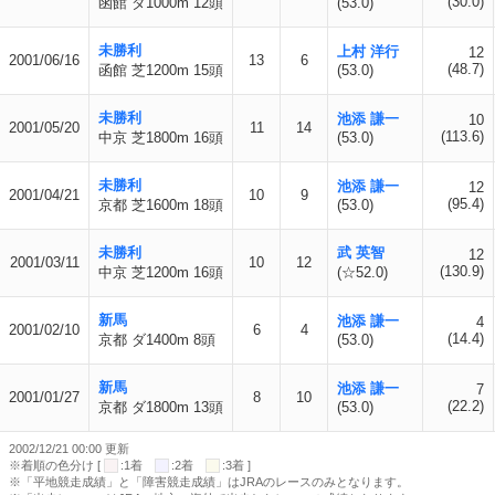
(30.0)
函館 ダ1000m 12頭
(53.0)
未勝利
上村 洋行
12
2001/06/16
13
6
(48.7)
函館 芝1200m 15頭
(53.0)
未勝利
池添 謙一
10
2001/05/20
11
14
(113.6)
中京 芝1800m 16頭
(53.0)
未勝利
池添 謙一
12
2001/04/21
10
9
(95.4)
京都 芝1600m 18頭
(53.0)
未勝利
武 英智
12
2001/03/11
10
12
(130.9)
中京 芝1200m 16頭
(☆52.0)
新馬
池添 謙一
4
2001/02/10
6
4
(14.4)
京都 ダ1400m 8頭
(53.0)
新馬
池添 謙一
7
2001/01/27
8
10
(22.2)
京都 ダ1800m 13頭
(53.0)
2002/12/21 00:00 更新
※着順の色分け [
:1着
:2着
:3着 ]
※「平地競走成績」と「障害競走成績」はJRAのレースのみとなります。