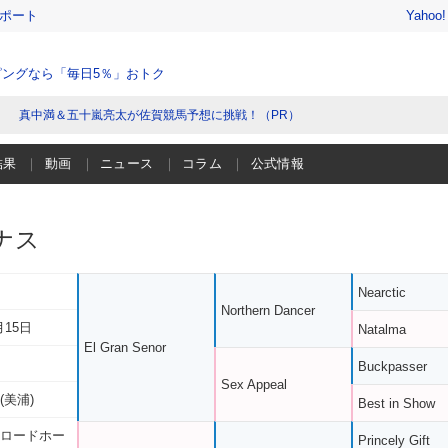
レポート
Yahoo
ングなら「毎日5％」おトク
真中満＆五十嵐亮太が佐賀競馬予想に挑戦！（PR）
結果
動画
ニュース
コラム
公式情報
ナス
Nearctic
Northern Dancer
月15日
Natalma
El Gran Senor
Buckpasser
Sex Appeal
(美浦)
Best in Show
 ロードホー
Princely Gift