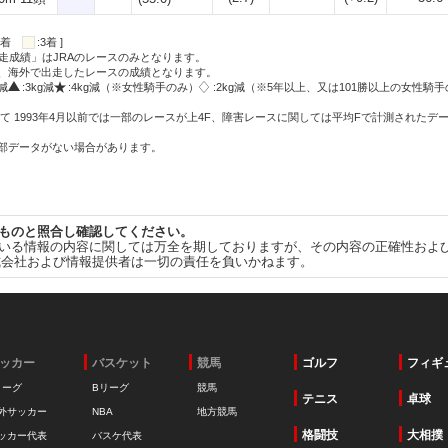
:2着
:3着 ]
走成績」はJRAのレースのみとなります。
方、海外で出走したレースの成績となります。
g減
:3kg減
:4kg減（※女性騎手のみ）
:2kg減（※5年以上、又は101勝以上の女性騎手
て 1993年4月以前では一部のレースが上4F、障害レースに関しては平均Fで計測されたデ
一部データがない場合があります。
ものと照合し確認してください。
いる情報の内容に関しては万全を期しておりますが、その内容の正確性およ
式会社および情報提供者は一切の責任を負いかねます。
ッカー
バスケット
競馬
ゴルフ
フィギ
リーグ
Bリーグ
競馬
テニス
卓球
外サッカー
NBA
地方競馬
格闘技
大相撲
ッカー代表
バスケ代表