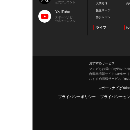
公式アカウント
大学野球
高
独立リーグ
YouTube
スポーツナビ
侍ジャパン
公式チャンネル
ライブ
to
おすすめサービス
マンガもお得にPayPayで eboo
自動車情報サイトcarview!
おすすめ情報サービス「mybe
スポーツナビはYah
プライバシーポリシー
-
プライバシーセ