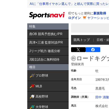
AIに「仕事用イヤホン選んで」と頼んで実際に買った
IDでもっと便利に
新規取得
ログイン
ヤフーショッピ
特集
燕OB 競馬予想挑む/PR
競馬トップ
日程・
髙津×三浦 監督対談/PR
Jリーグ戦力 徹底分析
ロードキグ
J国立試合に無料招待
登録抹消
種目
性齢
牡
プロ野球
生年月日
1997年3
MLB
毛色
黒鹿毛
高校野球
調教師（所属）
田中 清隆
馬主
株式会社
大学野球