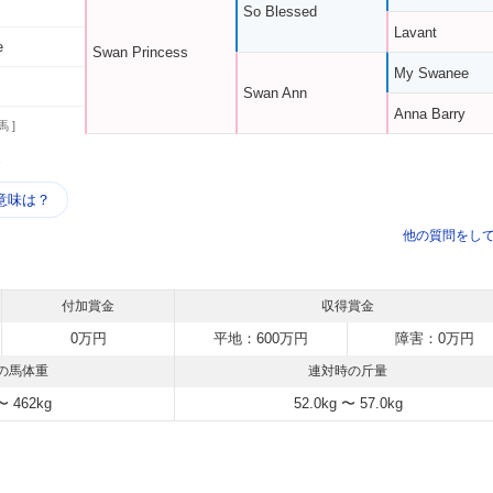
So Blessed
Lavant
e
Swan Princess
My Swanee
Swan Ann
Anna Barry
馬 ]
う
意味は？
他の質問をし
付加賞金
収得賞金
0万円
平地：600万円
障害：0万円
の馬体重
連対時の斤量
〜 462kg
52.0kg 〜 57.0kg