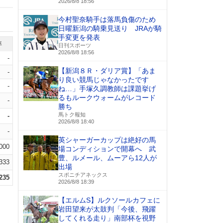
2026/8/8 18:56
今村聖奈騎手は落馬負傷のため
日曜新潟の騎乗見送り JRAが騎
手変更を発表
率
日刊スポーツ
2026/8/8 18:56
-
【新潟８Ｒ・ダリア賞】「あま
-
り良い競馬じゃなかったです
-
ね…」手塚久調教師は課題挙げ
るもルークウォームがレコード
-
勝ち
馬トク報知
-
2026/8/8 18:40
-
英シャーガーカップは絶好の馬
.000
場コンディションで開幕へ 武
豊、ルメール、ムーアら12人が
.333
出場
スポニチアネックス
.235
2026/8/8 18:39
【エルムS】ルクソールカフェに
岩田望来が太鼓判「今後、飛躍
してくれる走り」南部杯を視野