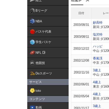
陸上
Bリーグ
日付
レー
NBA
妙高特
2003/08/31
新潟 ダ120
バスケ代表
塩沢特
2003/08/11
新潟 ダ180
学生バスケ
ハッピ
2002/12/22
中山 ダ120
NFL
香嵐渓
2002/12/08
中京 ダ170
他競技
3歳上
2002/11/16
Doスポーツ
中山 ダ120
サービス
4歳上
2002/06/01
東京 ダ160
toto
4歳上
2002/05/04
新潟 ダ120
コンテンツ
3歳上
動画
2001/11/17