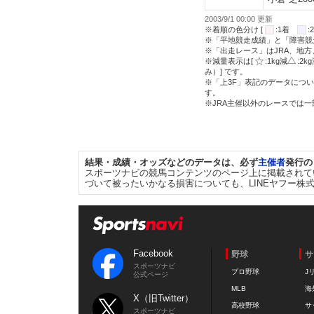
2003/9/1 00:00 更新
※着順の色分け [
:1着
※「平地競走成績」と「障害競
※「出走レース」はJRA、地
※減量表示は[
:1kg減
:2k
み）] です。
※「上3F」表記のデータについ
す。
※JRA主催以外のレースでは
結果・成績・オッズなどのデータは、必ず
主催者
発行の
スポーツナビの競馬コンテンツのページ上に掲載されて
づいて被ったいかなる損害についても、LINEヤフー株
Facebook
野球
サ
スポーツナビ
プロ野球
J
公式ページ
MLB
海
X（旧Twitter）
高校野球
サ
スポーツナビ