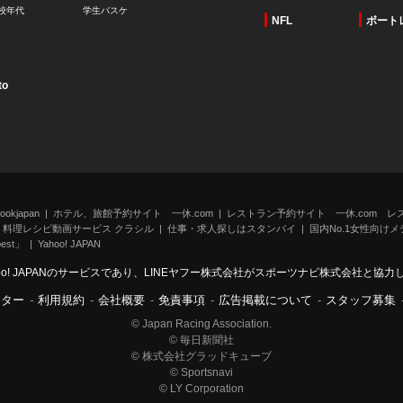
校年代
学生バスケ
NFL
ボート
to
kjapan
ホテル、旅館予約サイト 一休.com
レストラン予約サイト 一休.com レ
料理レシピ動画サービス クラシル
仕事・求人探しはスタンバイ
国内No.1女性向けメデ
st」
Yahoo! JAPAN
oo! JAPANのサービスであり、LINEヤフー株式会社がスポーツナビ株式会社と協
ンター
-
利用規約
-
会社概要
-
免責事項
-
広告掲載について
-
スタッフ募集
© Japan Racing Association.
© 毎日新聞社
© 株式会社グラッドキューブ
© Sportsnavi
© LY Corporation