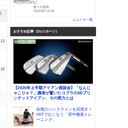
に
東スポ競馬
2026/8/8 18:38
位
ニュース一覧
おすすめ記事（Doスポーツ）
-13
-14
【2026年上半期アイアン座談会】「なんじ
ゃこりゃ？」識者が驚いたコブラの3Dプリ
ンテッドアイアン、その実力とは
自慢のバックラインを目指す！
HIITでおこなう「背中徹底トレ
ーニング」