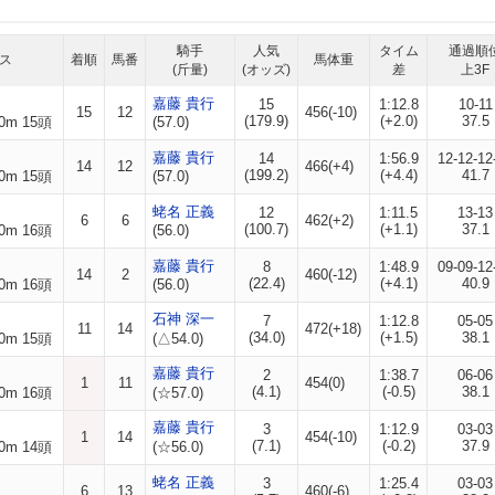
騎手
人気
タイム
通過順
ス
着順
馬番
馬体重
(斤量)
(オッズ)
差
上3F
嘉藤 貴行
15
1:12.8
10-11
15
12
456(-10)
(179.9)
(+2.0)
37.5
0m 15頭
(57.0)
嘉藤 貴行
14
1:56.9
12-12-12
14
12
466(+4)
(199.2)
(+4.4)
41.7
0m 15頭
(57.0)
蛯名 正義
12
1:11.5
13-13
6
6
462(+2)
(100.7)
(+1.1)
37.1
0m 16頭
(56.0)
嘉藤 貴行
8
1:48.9
09-09-12
14
2
460(-12)
(22.4)
(+4.1)
40.9
0m 16頭
(56.0)
石神 深一
7
1:12.8
05-05
11
14
472(+18)
(34.0)
(+1.5)
38.1
0m 15頭
(△54.0)
嘉藤 貴行
2
1:38.7
06-06
1
11
454(0)
(4.1)
(-0.5)
38.1
0m 16頭
(☆57.0)
嘉藤 貴行
3
1:12.9
03-03
1
14
454(-10)
(7.1)
(-0.2)
37.9
0m 14頭
(☆56.0)
蛯名 正義
3
1:25.4
03-03
6
13
460(-6)