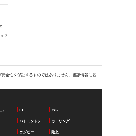
の
ータで
び安全性を保証するものではありません。当該情報に基
ュア
F1
バレー
バドミントン
カーリング
ラグビー
陸上