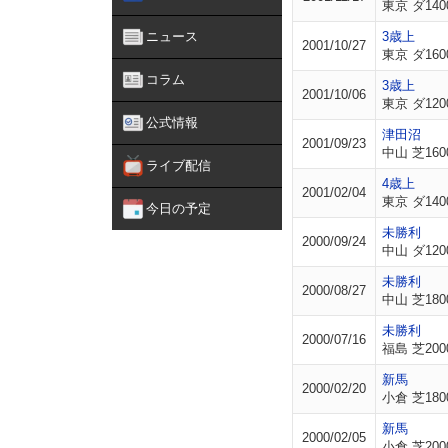
東京 ダ140
ニュース
3歳上
2001/10/27
東京 ダ160
コラム
3歳上
2001/10/06
東京 ダ120
公式情報
津田沼
2001/09/23
中山 芝160
ライブ配信
4歳上
2001/02/04
東京 ダ140
今日の予定
未勝利
2000/09/24
中山 ダ120
未勝利
2000/08/27
中山 芝180
未勝利
2000/07/16
福島 芝200
新馬
2000/02/20
小倉 芝180
新馬
2000/02/05
小倉 芝200