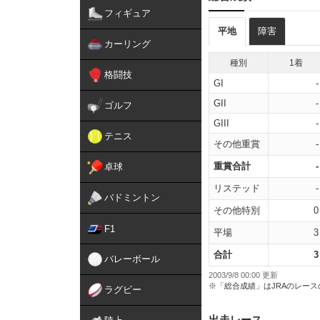
フィギュア
平地
障害
カーリング
種別
1着
格闘技
GI
-
GII
-
ゴルフ
GIII
-
テニス
その他重賞
-
重賞合計
-
卓球
リステッド
-
バドミントン
その他特別
0
F1
平場
3
合計
3
バレーボール
2003/9/8 00:00 更新
※「総合成績」はJRAのレー
ラグビー
出走レース