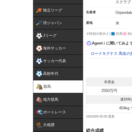
スクラブ
独立リーグ
生産者
Orpendal
侍ジャパン
産地
米
※性別の色分け [
:牡馬
:牝
Jリーグ
Agent i に聞いてみよ
海外サッカー
ロードキグナス 馬名の
サッカー代表
高校年代
本賞金
競馬
2550万円
地方競馬
連対時
454kg 
ボートレース
2003/9/8 00:00
大相撲
総合成績