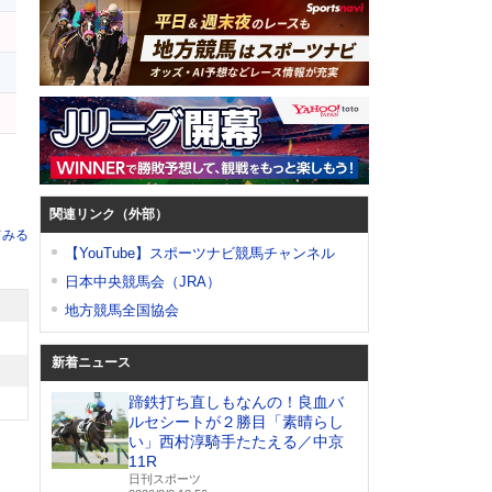
関連リンク（外部）
てみる
【YouTube】スポーツナビ競馬チャンネル
日本中央競馬会（JRA）
地方競馬全国協会
新着ニュース
蹄鉄打ち直しもなんの！良血バ
ルセシートが２勝目「素晴らし
い」西村淳騎手たたえる／中京
11R
日刊スポーツ