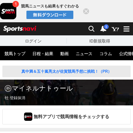
競馬ニュースも結果もすぐわかる
閉じる
スポーツナビ
検索
通知
i
ログイン
ID新規取得
競馬トップ
日程・結果
動画
ニュース
コラム
公式情
真中満＆五十嵐亮太が佐賀競馬予想に挑戦！（PR）
マイネルナトゥール
牡 登録抹消
無料アプリで競馬情報をチェックする