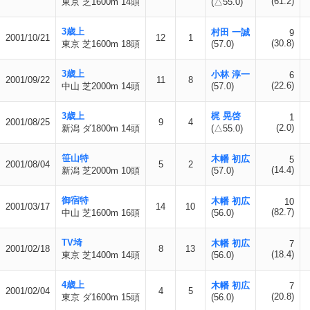
(61.2)
東京 芝1600m 14頭
(△55.0)
3歳上
村田 一誠
9
2001/10/21
12
1
(30.8)
東京 芝1600m 18頭
(57.0)
3歳上
小林 淳一
6
2001/09/22
11
8
(22.6)
中山 芝2000m 14頭
(57.0)
3歳上
梶 晃啓
1
2001/08/25
9
4
(2.0)
新潟 ダ1800m 14頭
(△55.0)
笹山特
木幡 初広
5
2001/08/04
5
2
(14.4)
新潟 芝2000m 10頭
(57.0)
御宿特
木幡 初広
10
2001/03/17
14
10
(82.7)
中山 芝1600m 16頭
(56.0)
TV埼
木幡 初広
7
2001/02/18
8
13
(18.4)
東京 芝1400m 14頭
(56.0)
4歳上
木幡 初広
7
2001/02/04
4
5
(20.8)
東京 ダ1600m 15頭
(56.0)