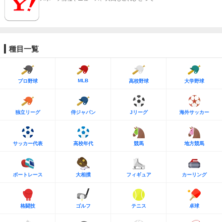
種目一覧
MLB
プロ野球
高校野球
大学野球
独立リーグ
侍ジャパン
Jリーグ
海外サッカー
サッカー代表
高校年代
競馬
地方競馬
ボートレース
大相撲
フィギュア
カーリング
格闘技
ゴルフ
テニス
卓球