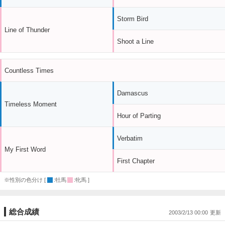
Storm Bird
Line of Thunder
Shoot a Line
Countless Times
Damascus
Timeless Moment
Hour of Parting
Verbatim
My First Word
First Chapter
※性別の色分け [
:牡馬
:牝馬 ]
総合成績
2003/2/13 00:00