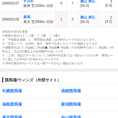
すみれ
横山 典弘
3
2000/02/27
9
7
(6.0)
阪神 芝2200m 11頭
(55.0)
新馬
横山 典弘
2
2000/01/29
1
5
(4.2)
東京 芝2000m 12頭
(55.0)
2003/2/3 00:00 更新
※着順の色分け [
:1着
:2着
:3着 ]
※「平地競走成績」と「障害競走成績」はJRAのレースのみとなります。
※「出走レース」はJRA、地方、海外で出走したレースの成績となります。
※減量表示は[
:1kg減
:2kg減
:3kg減
:4kg減（※女性騎手のみ）
:2kg減（※5
年以上、又は101勝以上の女性騎手のみ）] です。
※「上3F」表記のデータについて 1993年4月以前では一部のレースが上4F、障害レー
スに関しては平均Fで計測されたデータです。
※JRA主催以外のレースでは一部データがない場合があります。
競馬場/ウィンズ（外部サイト）
札幌競馬場
函館競馬場
福島競馬場
新潟競馬場
東京競馬場
中山競馬場