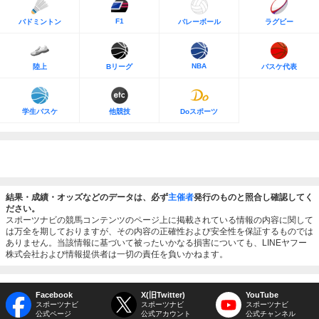
F1
バドミントン
バレーボール
ラグビー
NBA
陸上
Bリーグ
バスケ代表
学生バスケ
他競技
Doスポーツ
結果・成績・オッズなどのデータは、必ず
主催者
発行のものと照合し確認してく
ださい。
スポーツナビの競馬コンテンツのページ上に掲載されている情報の内容に関して
は万全を期しておりますが、その内容の正確性および安全性を保証するものでは
ありません。当該情報に基づいて被ったいかなる損害についても、LINEヤフー
株式会社および情報提供者は一切の責任を負いかねます。
Facebook
X(旧Twitter)
YouTube
スポーツナビ
スポーツナビ
スポーツナビ
公式ページ
公式アカウント
公式チャンネル