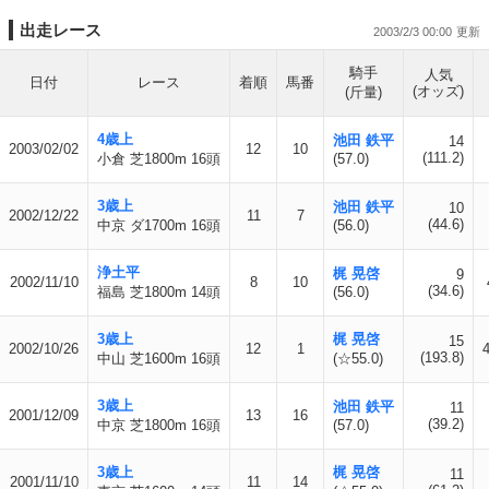
出走レース
2003/2/3 00:00
騎手
人気
日付
レース
着順
馬番
(オッズ)
(斤量)
4歳上
池田 鉄平
14
2003/02/02
12
10
(111.2)
小倉 芝1800m 16頭
(57.0)
3歳上
池田 鉄平
10
2002/12/22
11
7
(44.6)
中京 ダ1700m 16頭
(56.0)
浄土平
梶 晃啓
9
2002/11/10
8
10
(34.6)
福島 芝1800m 14頭
(56.0)
3歳上
梶 晃啓
15
2002/10/26
12
1
(193.8)
中山 芝1600m 16頭
(☆55.0)
3歳上
池田 鉄平
11
2001/12/09
13
16
(39.2)
中京 芝1800m 16頭
(57.0)
3歳上
梶 晃啓
11
2001/11/10
11
14