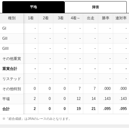
平地
障害
種別
1着
2着
3着
4着～
出走
勝率
連対率
-
-
-
-
-
-
-
GI
-
-
-
-
-
-
-
GII
-
-
-
-
-
-
-
GIII
-
-
-
-
-
-
-
その他重賞
-
-
-
-
-
-
-
重賞合計
-
-
-
-
-
-
-
リステッド
0
0
0
7
7
.000
.000
その他特別
2
0
0
12
14
.143
.143
平場
2
0
0
19
21
.095
.095
合計
※「総合成績」はJRAのレースのみとなります。