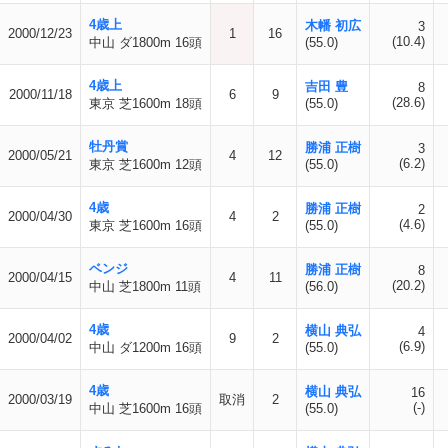
4歳上
木幡 初広
3
2000/12/23
1
16
(10.4)
中山 ダ1800m 16頭
(55.0)
4歳上
吉田 豊
8
2000/11/18
6
9
(28.6)
東京 芝1600m 18頭
(55.0)
牡丹賞
勝浦 正樹
3
2000/05/21
4
12
(6.2)
東京 芝1600m 12頭
(55.0)
4歳
勝浦 正樹
2
2000/04/30
4
2
(4.6)
東京 芝1600m 16頭
(55.0)
ベンジ
勝浦 正樹
8
2000/04/15
4
11
(20.2)
中山 芝1800m 11頭
(56.0)
4歳
横山 典弘
4
2000/04/02
9
2
(6.9)
中山 ダ1200m 16頭
(55.0)
4歳
横山 典弘
16
2000/03/19
取消
2
(-)
中山 芝1600m 16頭
(55.0)