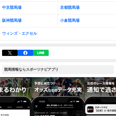
中京競馬場
京都競馬場
阪神競馬場
小倉競馬場
ウィンズ・エクセル
競馬情報ならスポーツナビアプリ