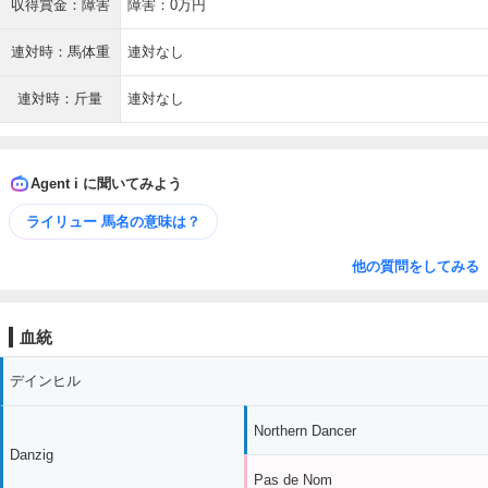
収得賞金：障害
障害：0万円
連対時：馬体重
連対なし
連対時：斤量
連対なし
Agent i に聞いてみよう
ライリュー 馬名の意味は？
他の質問をしてみる
血統
デインヒル
Northern Dancer
Danzig
Pas de Nom