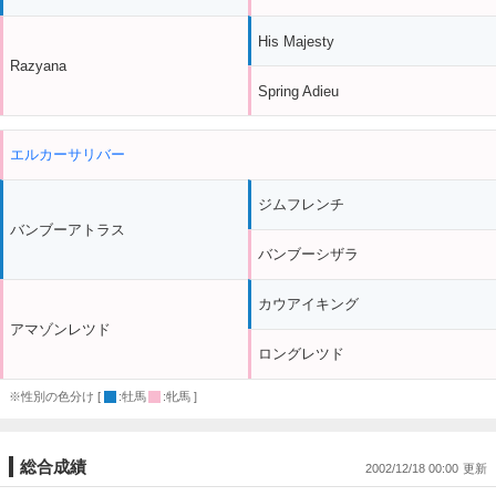
His Majesty
Razyana
Spring Adieu
エルカーサリバー
ジムフレンチ
バンブーアトラス
バンブーシザラ
カウアイキング
アマゾンレツド
ロングレツド
※性別の色分け [
:牡馬
:牝馬 ]
総合成績
2002/12/18 00:00