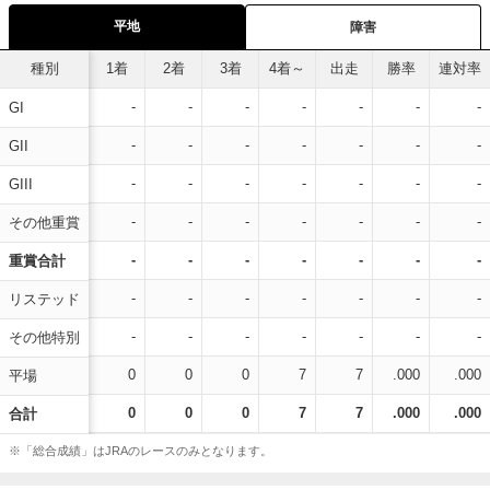
平地
障害
種別
1着
2着
3着
4着～
出走
勝率
連対率
-
-
-
-
-
-
-
GI
-
-
-
-
-
-
-
GII
-
-
-
-
-
-
-
GIII
-
-
-
-
-
-
-
その他重賞
-
-
-
-
-
-
-
重賞合計
-
-
-
-
-
-
-
リステッド
-
-
-
-
-
-
-
その他特別
0
0
0
7
7
.000
.000
平場
0
0
0
7
7
.000
.000
合計
※「総合成績」はJRAのレースのみとなります。