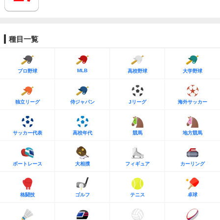
種目一覧
MLB
プロ野球
高校野球
大学野球
独立リーグ
侍ジャパン
Jリーグ
海外サッカー
サッカー代表
高校年代
競馬
地方競馬
ボートレース
大相撲
フィギュア
カーリング
格闘技
ゴルフ
テニス
卓球