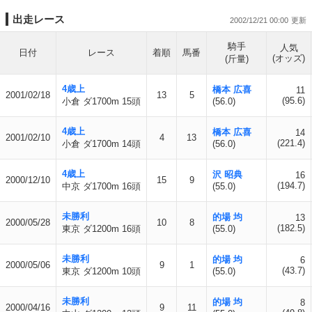
出走レース
2002/12/21 00:00
騎手
人気
日付
レース
着順
馬番
(オッズ)
(斤量)
4歳上
橋本 広喜
11
2001/02/18
13
5
(95.6)
小倉 ダ1700m 15頭
(56.0)
4歳上
橋本 広喜
14
2001/02/10
4
13
(221.4)
小倉 ダ1700m 14頭
(56.0)
4歳上
沢 昭典
16
2000/12/10
15
9
(194.7)
中京 ダ1700m 16頭
(55.0)
未勝利
的場 均
13
2000/05/28
10
8
(182.5)
東京 ダ1200m 16頭
(55.0)
未勝利
的場 均
6
2000/05/06
9
1
(43.7)
東京 ダ1200m 10頭
(55.0)
未勝利
的場 均
8
2000/04/16
9
11