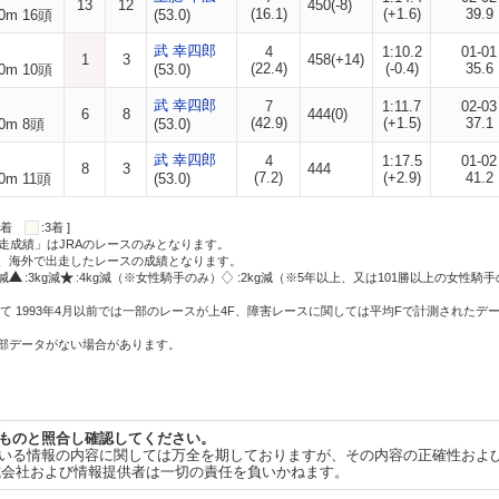
13
12
450(-8)
(16.1)
(+1.6)
39.9
0m 16頭
(53.0)
武 幸四郎
4
1:10.2
01-01
1
3
458(+14)
(22.4)
(-0.4)
35.6
0m 10頭
(53.0)
武 幸四郎
7
1:11.7
02-03
6
8
444(0)
(42.9)
(+1.5)
37.1
0m 8頭
(53.0)
武 幸四郎
4
1:17.5
01-02
8
3
444
(7.2)
(+2.9)
41.2
0m 11頭
(53.0)
:2着
:3着 ]
走成績」はJRAのレースのみとなります。
方、海外で出走したレースの成績となります。
g減
:3kg減
:4kg減（※女性騎手のみ）
:2kg減（※5年以上、又は101勝以上の女性騎手
て 1993年4月以前では一部のレースが上4F、障害レースに関しては平均Fで計測されたデ
一部データがない場合があります。
ものと照合し確認してください。
いる情報の内容に関しては万全を期しておりますが、その内容の正確性およ
式会社および情報提供者は一切の責任を負いかねます。