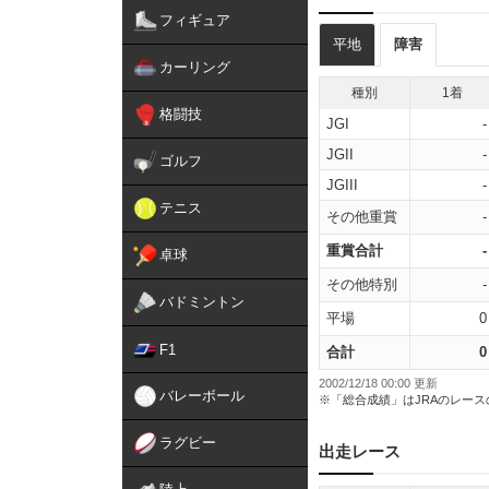
フィギュア
平地
障害
カーリング
種別
1着
格闘技
JGI
-
JGII
-
ゴルフ
JGIII
-
テニス
その他重賞
-
重賞合計
-
卓球
その他特別
-
バドミントン
平場
0
F1
合計
0
2002/12/18 00:00 更新
バレーボール
※「総合成績」はJRAのレー
ラグビー
出走レース