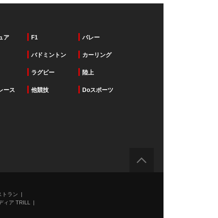
ュア
F1
バレー
バドミントン
カーリング
ラグビー
陸上
レース
他競技
Doスポーツ
ストラン
ィア TRILL