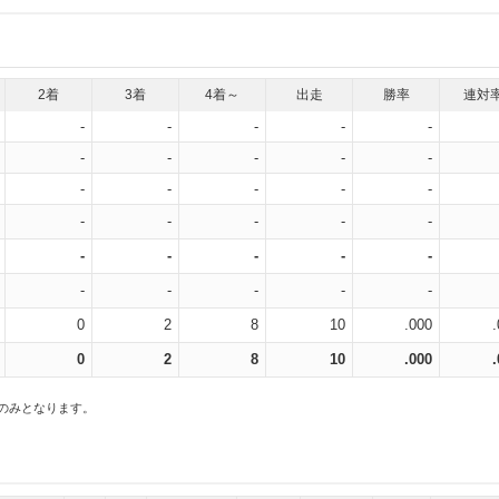
2着
3着
4着～
出走
勝率
連対
-
-
-
-
-
-
-
-
-
-
-
-
-
-
-
-
-
-
-
-
-
-
-
-
-
-
-
-
-
-
0
2
8
10
.000
0
2
8
10
.000
スのみとなります。