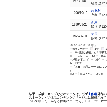
1999/11/06
福島 芝120
未勝利
1999/10/10
京都 芝120
新馬
1999/09/26
阪神 芝120
新馬
1999/09/11
阪神 ダ120
2002/12/21 00:00 更新
※着順の色分け [
:1着
※「平地競走成績」と「障害競
※「出走レース」はJRA、地
※減量表示は[
:1kg減
:2k
み）] です。
※「上3F」表記のデータについ
す。
※JRA主催以外のレースでは
結果・成績・オッズなどのデータは、必ず
主催者
発行の
スポーツナビの競馬コンテンツのページ上に掲載されて
づいて被ったいかなる損害についても、LINEヤフー株