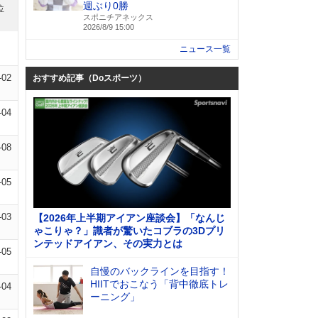
週ぶり0勝
位
スポニチアネックス
2026/8/9 15:00
ニュース一覧
-02
おすすめ記事（Doスポーツ）
-04
-08
-05
-03
【2026年上半期アイアン座談会】「なんじ
ゃこりゃ？」識者が驚いたコブラの3Dプリ
ンテッドアイアン、その実力とは
-05
自慢のバックラインを目指す！
HIITでおこなう「背中徹底トレ
-04
ーニング」