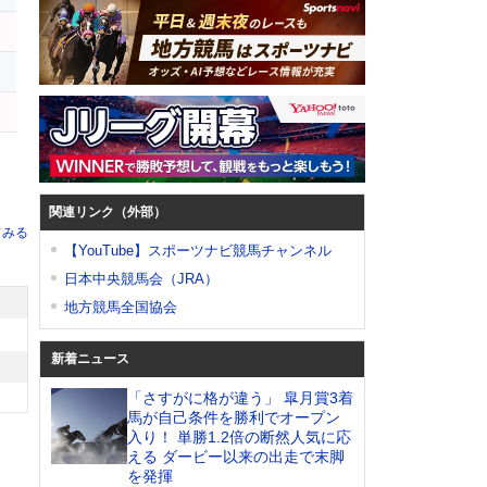
関連リンク（外部）
てみる
【YouTube】スポーツナビ競馬チャンネル
日本中央競馬会（JRA）
地方競馬全国協会
新着ニュース
「さすがに格が違う」 皐月賞3着
馬が自己条件を勝利でオープン
入り！ 単勝1.2倍の断然人気に応
える ダービー以来の出走で末脚
を発揮