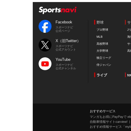
Facebook
野球
サ
スポーツナビ
プロ野球
J
公式ページ
MLB
海
X（旧Twitter）
高校野球
サ
スポーツナビ
公式アカウント
大学野球
高
独立リーグ
YouTube
スポーツナビ
侍ジャパン
公式チャンネル
ライブ
to
おすすめサービス
マンガもお得にPayPayで eboo
自動車情報サイトcarview!
おすすめ情報サービス「mybe