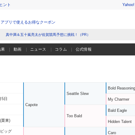
ヒント
Yahoo
、アプリで使えるお得なクーポン
真中満＆五十嵐亮太が佐賀競馬予想に挑戦！（PR）
結果
動画
ニュース
コラム
公式情報
Bold Reasonin
Seattle Slew
月5日
My Charmer
Capote
Bald Eagle
Too Bald
(栗東)
Hidden Talent
 ビッグ
Caro