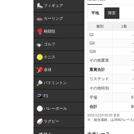
フィギュア
平地
障害
カーリング
種別
1着
格闘技
GI
-
GII
-
ゴルフ
GIII
-
テニス
その他重賞
-
重賞合計
-
卓球
リステッド
-
バドミントン
その他特別
-
F1
平場
0
合計
0
バレーボール
2002/12/18 00:00 更新
※「総合成績」はJRAのレー
ラグビー
出走レース