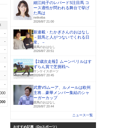
細江純子のレパードS注目馬 コ
ース適性が問われる舞台で挙げ
た馬は
netkeiba
2026/8/7 21:00
率
新連載・たかぎさんのおはなし
-
－競馬と人がつないでくれる日
-
常。－
競馬のおはなし
-
2026/8/7 20:51
-
【2歳次走報】ムーンベリルはす
-
ずらん賞で芝挑戦へ
サンケイスポーツ
-
2026/8/7 20:45
-
武豊VSムーア、ルメールは欧州
主将…豪華メンバー集結のシャ
.000
ーガーカップ
.000
競馬のおはなし
2026/8/7 20:44
ニュース一覧
おすすめ記事（Doスポーツ）