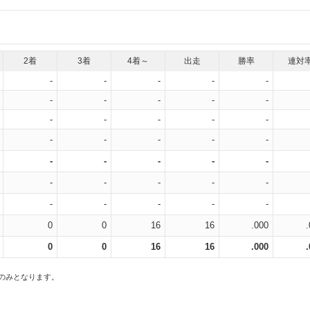
2着
3着
4着～
出走
勝率
連対
-
-
-
-
-
-
-
-
-
-
-
-
-
-
-
-
-
-
-
-
-
-
-
-
-
-
-
-
-
-
-
-
-
-
-
0
0
16
16
.000
0
0
16
16
.000
スのみとなります。