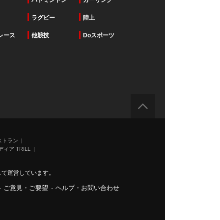
バドミントン
カーリング
ラグビー
陸上
レース
他競技
Doスポーツ
ストラン
ィア TRILL
力して運営しています。
-
ご意見・ご要望
-
ヘルプ・お問い合わせ