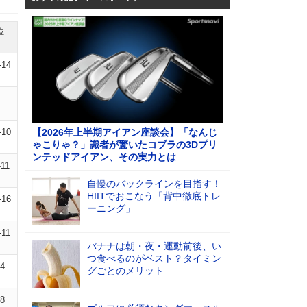
位
-14
-10
【2026年上半期アイアン座談会】「なんじ
ゃこりゃ？」識者が驚いたコブラの3Dプリ
ンテッドアイアン、その実力とは
-11
自慢のバックラインを目指す！
HIITでおこなう「背中徹底トレ
-16
ーニング」
-11
バナナは朝・夜・運動前後、い
つ食べるのがベスト？タイミン
14
グごとのメリット
18