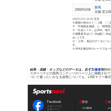
新馬
2000/01/06
京都 芝120
2002/12/21 00:00 更新
※着順の色分け [
:1着
※「平地競走成績」と「障害競
※「出走レース」はJRA、地
※減量表示は[
:1kg減
:2k
み）] です。
※「上3F」表記のデータについ
す。
※JRA主催以外のレースでは
結果・成績・オッズなどのデータは、必ず
主催者
発行の
スポーツナビの競馬コンテンツのページ上に掲載されて
づいて被ったいかなる損害についても、LINEヤフー株
Facebook
野球
サ
スポーツナビ
プロ野球
J
公式ページ