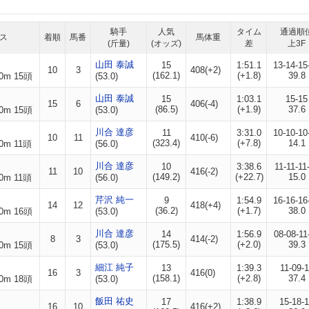
騎手
人気
タイム
通過順
ス
着順
馬番
馬体重
(斤量)
(オッズ)
差
上3F
山田 泰誠
15
1:51.1
13-14-15
10
3
408(+2)
(162.1)
(+1.8)
39.8
0m 15頭
(53.0)
山田 泰誠
15
1:03.1
15-15
15
6
406(-4)
(86.5)
(+1.9)
37.6
0m 15頭
(53.0)
川合 達彦
11
3:31.0
10-10-10
10
11
410(-6)
(323.4)
(+7.8)
14.1
0m 11頭
(56.0)
川合 達彦
10
3:38.6
11-11-11
11
10
416(-2)
(149.2)
(+22.7)
15.0
0m 11頭
(56.0)
芹沢 純一
9
1:54.9
16-16-16
14
12
418(+4)
(36.2)
(+1.7)
38.0
0m 16頭
(53.0)
川合 達彦
14
1:56.9
08-08-11
8
3
414(-2)
(175.5)
(+2.0)
39.3
0m 15頭
(53.0)
細江 純子
13
1:39.3
11-09-
16
3
416(0)
(158.1)
(+2.8)
37.4
0m 18頭
(53.0)
飯田 祐史
17
1:38.9
15-18-
16
10
416(+2)