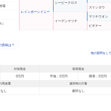
シービークロス
牧場
ズイシヨウ
レインボーシドニー
マツチウオン
イーデンマツチ
馬 ]
ビギナー
う
の意味は？
他の質問をし
付加賞金
収得賞金
0万円
平地：0万円
障害：0万円
の馬体重
連対時の斤量
対なし
連対なし