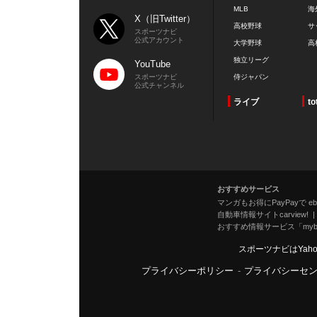
MLB
海
X（旧Twitter）
高校野球
サ
スポーツナビ
公式アカウント
大学野球
高
独立リーグ
YouTube
スポーツナビ
侍ジャパン
公式チャンネル
ライブ
to
おすすめサービス
マンガもお得にPayPayで eboo
自動車情報サイトcarview!
おすすめ情報サービス「mybe
スポーツナビはYah
プライバシーポリシー
-
プライバシーセ