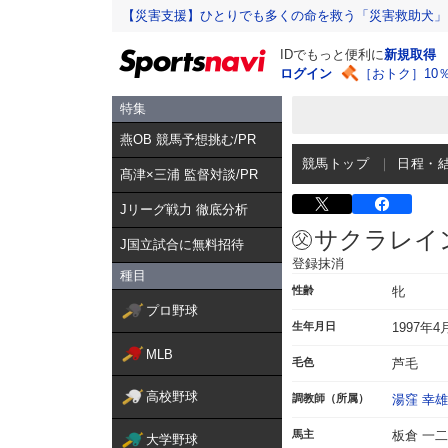
【災害支援】ひとりでも多くの命を救う「災害救助犬」
IDでもっと便利に
新規取得
ログイン
［おトク］10
特集
燕OB 競馬予想挑む/PR
競馬トップ
日程・
髙津×三浦 監督対談/PR
Jリーグ戦力 徹底分析
サクラレイ
J国立試合に無料招待
登録抹消
種目
性齢
牝
プロ野球
生年月日
1997年4
MLB
毛色
芦毛
高校野球
調教師（所属）
湯窪 幸雄
馬主
板倉 一二
大学野球