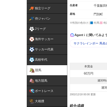
生産者
千葉飯田
独立リーグ
産地
門別町
侍ジャパン
※性別の色分け [
:牡馬
:牝
Jリーグ
Agent i に聞いてみよ
海外サッカー
サクラレインボー 馬名
サッカー代表
高校年代
本賞金
競馬
60万円
地方競馬
連対時
連
ボートレース
2002/12/18 00:00
大相撲
総合成績