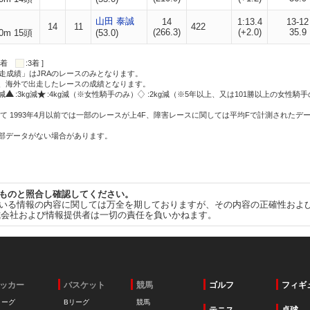
山田 泰誠
14
1:13.4
13-12
14
11
422
(266.3)
(+2.0)
35.9
0m 15頭
(53.0)
:2着
:3着 ]
走成績」はJRAのレースのみとなります。
方、海外で出走したレースの成績となります。
g減
:3kg減
:4kg減（※女性騎手のみ）
:2kg減（※5年以上、又は101勝以上の女性騎手
て 1993年4月以前では一部のレースが上4F、障害レースに関しては平均Fで計測されたデ
一部データがない場合があります。
ものと照合し確認してください。
いる情報の内容に関しては万全を期しておりますが、その内容の正確性およ
式会社および情報提供者は一切の責任を負いかねます。
ッカー
バスケット
競馬
ゴルフ
フィギ
リーグ
Bリーグ
競馬