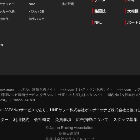
テニス
卓球
外サッカー
NBA
地方競馬
格闘技
大相撲
ッカー代表
バスケ代表
校年代
学生バスケ
NFL
ボート
to
kjapan
ホテル、旅館予約サイト 一休.com
レストラン予約サイト 一休.com レ
料理レシピ動画サービス クラシル
仕事・求人探しはスタンバイ
国内No.1女性向けメデ
st」
Yahoo! JAPAN
oo! JAPANのサービスであり、LINEヤフー株式会社がスポーツナビ株式会社と協
ンター
-
利用規約
-
会社概要
-
免責事項
-
広告掲載について
-
スタッフ募集
© Japan Racing Association.
© 毎日新聞社
© 株式会社グラッドキューブ