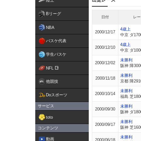
陸上
Bリーグ
日付
レー
NBA
4歳上
2000/12/17
中京 ダ170
バスケ代表
4歳上
2000/12/10
中京 ダ100
学生バスケ
未勝利
2000/12/02
阪神 障300
NFL
未勝利
2000/11/18
京都 障291
他競技
未勝利
2000/10/14
Doスポーツ
福島 芝180
サービス
未勝利
2000/09/30
阪神 ダ180
toto
未勝利
2000/09/17
阪神 芝160
コンテンツ
未勝利
動画
2000/06/18