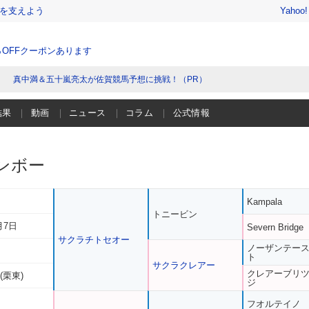
を支えよう
Yahoo
％OFFクーポンあります
真中満＆五十嵐亮太が佐賀競馬予想に挑戦！（PR）
結果
動画
ニュース
コラム
公式情報
ンボー
Kampala
トニービン
月7日
Severn Bridge
サクラチトセオー
ノーザンテー
ト
サクラクレアー
クレアーブリ
(栗東)
ジ
フオルテイノ