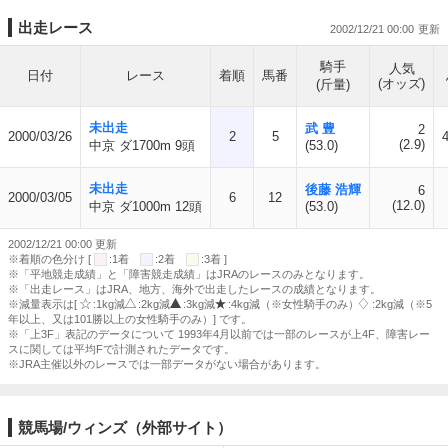
出走レース
2002/12/21 00:00
騎手
人気
日付
レース
着順
馬番
(オッズ)
(斤量)
未出走
武 豊
2
2000/03/26
2
5
4
(2.9)
中京 ダ1700m 9頭
(53.0)
未出走
後藤 浩輝
6
2000/03/05
6
12
(12.0)
中京 ダ1000m 12頭
(53.0)
2002/12/21 00:00 更新
※着順の色分け [
:1着
:2着
:3着 ]
※「平地競走成績」と「障害競走成績」はJRAのレースのみとなります。
※「出走レース」はJRA、地方、海外で出走したレースの成績となります。
※減量表示は[
:1kg減
:2kg減
:3kg減
:4kg減（※女性騎手のみ）
:2kg減（※5
年以上、又は101勝以上の女性騎手のみ）] です。
※「上3F」表記のデータについて 1993年4月以前では一部のレースが上4F、障害レー
スに関しては平均Fで計測されたデータです。
※JRA主催以外のレースでは一部データがない場合があります。
競馬場/ウィンズ（外部サイト）