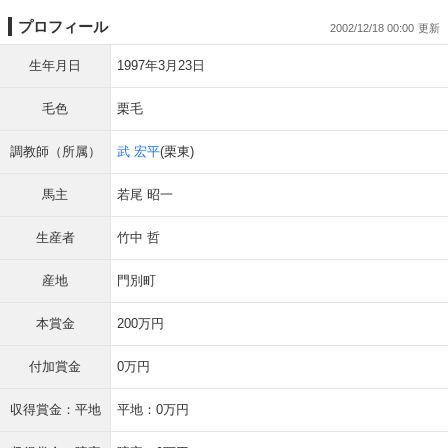
プロフィール
2002/12/18 00:00
生年月日
1997年3月23日
毛色
栗毛
調教師（所属）
武 宏平
(栗東)
馬主
若尾 昭一
生産者
竹中 哲
産地
門別町
本賞金
200万円
付加賞金
0万円
収得賞金：平地
平地：0万円