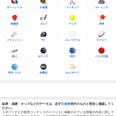
ボートレース
大相撲
フィギュア
カーリング
格闘技
ゴルフ
テニス
卓球
F1
バドミントン
バレーボール
ラグビー
NBA
陸上
Bリーグ
バスケ代表
学生バスケ
他競技
Doスポーツ
結果・成績・オッズなどのデータは、必ず
主催者
発行のものと照合し確認してく
ださい。
スポーツナビの競馬コンテンツのページ上に掲載されている情報の内容に関して