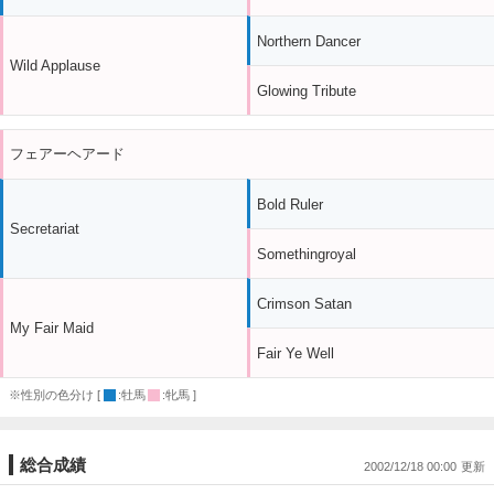
Northern Dancer
Wild Applause
Glowing Tribute
フェアーヘアード
Bold Ruler
Secretariat
Somethingroyal
Crimson Satan
My Fair Maid
Fair Ye Well
※性別の色分け [
:牡馬
:牝馬 ]
総合成績
2002/12/18 00:00