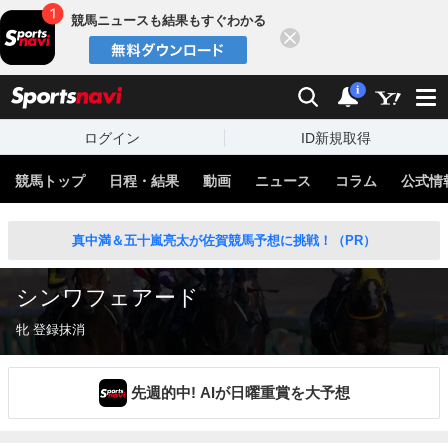
競馬ニュースも結果もすぐわかる
閉じる
スポーツナビ
検索
通知
i
ログイン
ID新規取得
競馬トップ
日程・結果
動画
ニュース
コラム
公式情
真中満＆五十嵐亮太が佐賀競馬予想に挑戦！（PR）
シンワフェアード
牝 登録抹消
先週的中! AIが日曜重賞を大予想