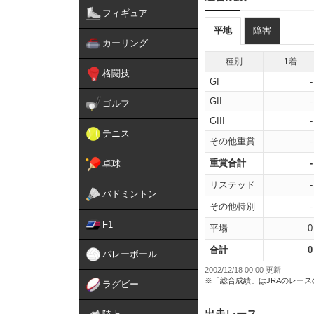
フィギュア
平地
障害
カーリング
種別
1着
格闘技
GI
-
GII
-
ゴルフ
GIII
-
テニス
その他重賞
-
重賞合計
-
卓球
リステッド
-
バドミントン
その他特別
-
F1
平場
0
合計
0
バレーボール
2002/12/18 00:00 更新
※「総合成績」はJRAのレー
ラグビー
出走レース