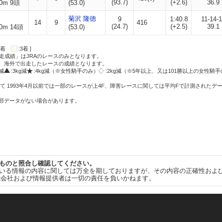
(93.7)
(+2.6)
36.9
0m 9頭
(53.0)
菊沢 隆徳
9
1:40.8
11-14-
14
9
416
(24.7)
(+2.5)
39.1
0m 14頭
(53.0)
:2着
:3着 ]
走成績」はJRAのレースのみとなります。
方、海外で出走したレースの成績となります。
g減
:3kg減
:4kg減（※女性騎手のみ）
:2kg減（※5年以上、又は101勝以上の女性騎手
て 1993年4月以前では一部のレースが上4F、障害レースに関しては平均Fで計測されたデ
一部データがない場合があります。
ものと照合し確認してください。
いる情報の内容に関しては万全を期しておりますが、その内容の正確性およ
式会社および情報提供者は一切の責任を負いかねます。