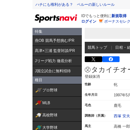
ハチにも権利がある？ ペルーの新しいルール
IDでもっと便利に
新規取得
ログイン
ボーナスセレク
特集
燕OB 競馬予想挑む/PR
競馬トップ
日程・
髙津×三浦 監督対談/PR
Jリーグ戦力 徹底分析
タカイチオ
J国立試合に無料招待
登録抹消
種目
性齢
牝
プロ野球
生年月日
1997年5
MLB
毛色
鹿毛
高校野球
調教師（所属）
西塚 安夫
馬主
高橋 一郎
大学野球