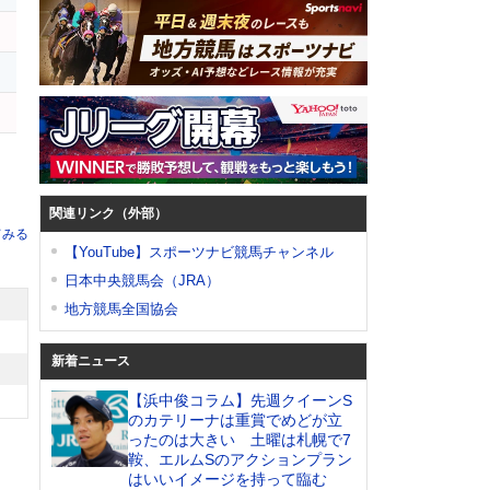
ー
ス
関連リンク（外部）
てみる
【YouTube】スポーツナビ競馬チャンネル
日本中央競馬会（JRA）
地方競馬全国協会
新着ニュース
【浜中俊コラム】先週クイーンS
のカテリーナは重賞でめどが立
ったのは大きい 土曜は札幌で7
鞍、エルムSのアクションプラン
はいいイメージを持って臨む