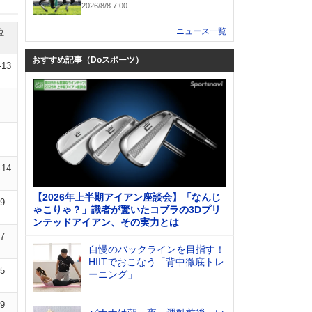
2026/8/8 7:00
ニュース一覧
位
おすすめ記事（Doスポーツ）
-13
-14
【2026年上半期アイアン座談会】「なんじ
09
ゃこりゃ？」識者が驚いたコブラの3Dプリ
ンテッドアイアン、その実力とは
07
自慢のバックラインを目指す！
HIITでおこなう「背中徹底トレ
05
ーニング」
09