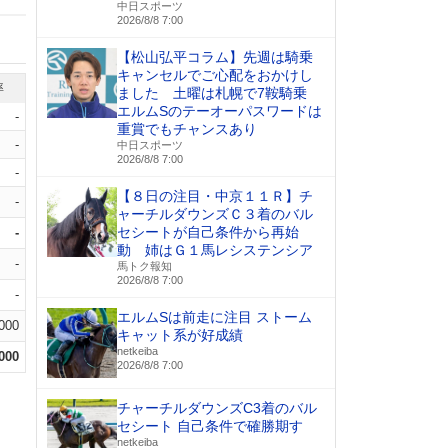
中日スポーツ
2026/8/8 7:00
【松山弘平コラム】先週は騎乗
キャンセルでご心配をおかけし
率
ました 土曜は札幌で7鞍騎乗
エルムSのテーオーパスワードは
-
重賞でもチャンスあり
-
中日スポーツ
2026/8/8 7:00
-
【８日の注目・中京１１Ｒ】チ
-
ャーチルダウンズＣ３着のバル
セシートが自己条件から再始
-
動 姉はＧ１馬レシステンシア
-
馬トク報知
2026/8/8 7:00
-
エルムSは前走に注目 ストーム
.000
キャット系が好成績
netkeiba
.000
2026/8/8 7:00
チャーチルダウンズC3着のバル
セシート 自己条件で確勝期す
netkeiba