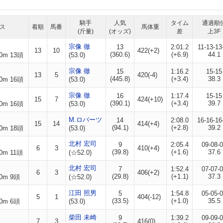
騎手
人気
タイム
通過順
ス
着順
馬番
馬体重
(斤量)
(オッズ)
差
上3F
宗像 徹
13
2:01.2
11-13-13
13
10
422(+2)
(360.6)
(+6.9)
44.1
0m 13頭
(53.0)
宗像 徹
15
1:16.2
15-15
13
5
420(-4)
(445.8)
(+3.4)
38.3
0m 16頭
(53.0)
宗像 徹
16
1:17.4
15-15
15
7
424(+10)
(390.1)
(+3.4)
39.7
0m 16頭
(53.0)
M.ロバーツ
14
2:08.0
16-16-16
15
14
414(+4)
(94.1)
(+2.8)
39.2
0m 18頭
(53.0)
北村 宏司
9
2:05.4
09-08-
6
3
410(+4)
(39.8)
(+1.6)
37.6
0m 11頭
(☆52.0)
北村 宏司
7
1:52.4
07-07-
6
3
406(+2)
(29.8)
(+1.1)
37.3
0m 9頭
(☆52.0)
江田 照男
5
1:54.8
05-05-
5
1
404(-12)
(33.5)
(+1.0)
35.5
0m 6頭
(53.0)
柴田 未崎
9
1:39.2
09-09-
7
3
416(0)