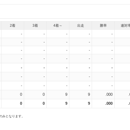
2着
3着
4着～
出走
勝率
連対
-
-
-
-
-
-
-
-
-
-
-
-
-
-
-
-
-
-
-
-
-
-
-
-
-
-
-
-
-
-
-
-
-
-
-
0
0
9
9
.000
0
0
9
9
.000
スのみとなります。