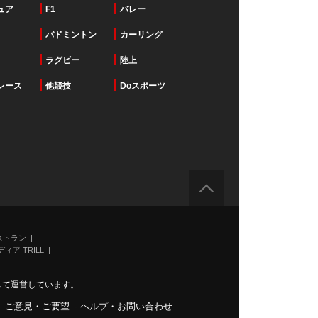
ュア
F1
バレー
バドミントン
カーリング
ラグビー
陸上
レース
他競技
Doスポーツ
ストラン
ィア TRILL
力して運営しています。
-
ご意見・ご要望
-
ヘルプ・お問い合わせ