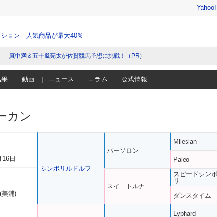
Yahoo
ション 人気商品が最大40％
真中満＆五十嵐亮太が佐賀競馬予想に挑戦！（PR）
結果
動画
ニュース
コラム
公式情報
ーカン
Milesian
パーソロン
月16日
Paleo
シンボリルドルフ
スピードシン
リ
スイートルナ
(美浦)
ダンスタイム
Lyphard