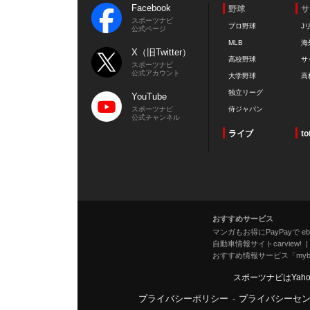
Facebook
野球
サ
スポーツナビ
プロ野球
J
公式ページ
MLB
海
X（旧Twitter）
高校野球
サ
スポーツナビ
公式アカウント
大学野球
高
独立リーグ
YouTube
スポーツナビ
侍ジャパン
公式チャンネル
ライブ
to
おすすめサービス
マンガもお得にPayPayで eboo
自動車情報サイトcarview!
おすすめ情報サービス「mybe
スポーツナビはYah
プライバシーポリシー
-
プライバシーセ