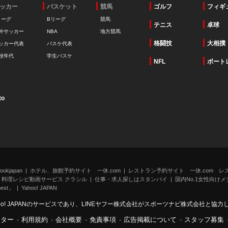
ッカー
バスケット
競馬
ゴルフ
フィギ
リーグ
Bリーグ
競馬
テニス
卓球
外サッカー
NBA
地方競馬
格闘技
大相撲
ッカー代表
バスケ代表
校年代
学生バスケ
NFL
ボート
to
kjapan
ホテル、旅館予約サイト 一休.com
レストラン予約サイト 一休.com レ
料理レシピ動画サービス クラシル
仕事・求人探しはスタンバイ
国内No.1女性向けメデ
st」
Yahoo! JAPAN
oo! JAPANのサービスであり、LINEヤフー株式会社がスポーツナビ株式会社と協
ンター
-
利用規約
-
会社概要
-
免責事項
-
広告掲載について
-
スタッフ募集