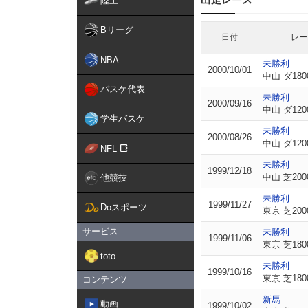
陸上
Bリーグ
日付
レー
NBA
未勝利
2000/10/01
中山 ダ180
バスケ代表
未勝利
2000/09/16
中山 ダ120
学生バスケ
未勝利
2000/08/26
中山 ダ120
NFL
未勝利
1999/12/18
中山 芝200
他競技
未勝利
1999/11/27
Doスポーツ
東京 芝200
サービス
未勝利
1999/11/06
東京 芝180
toto
未勝利
1999/10/16
東京 芝180
コンテンツ
新馬
動画
1999/10/02