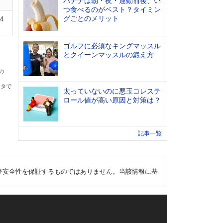
バナナは朝・夜・運動前後、い
つ食べるのがベスト？タイミン
グごとのメリット
14
ゴルフに必須なキングマッスル
とクイーンマッスルの鍛え方
の
ータで
太っていないのに悪玉コレステ
ロール値が高い原因と対策は？
記事一覧
び安全性を保証するものではありません。当該情報に基