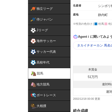
生産者
シンボリ
独立リーグ
産地
静内町
侍ジャパン
※性別の色分け [
:牡馬
:牝
Jリーグ
Agent i に聞いてみよ
海外サッカー
タカイチオーカン 馬名
サッカー代表
高校年代
本賞金
競馬
51万円
地方競馬
連対時
連
ボートレース
2002/12/18 00:00
大相撲
総合成績