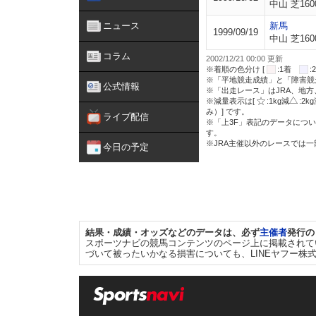
中山 芝160
ニュース
新馬
1999/09/19
中山 芝160
コラム
2002/12/21 00:00 更新
※着順の色分け [
:1着
※「平地競走成績」と「障害競
公式情報
※「出走レース」はJRA、地
※減量表示は[
:1kg減
:2k
み）] です。
ライブ配信
※「上3F」表記のデータについ
す。
※JRA主催以外のレースでは
今日の予定
結果・成績・オッズなどのデータは、必ず
主催者
発行の
スポーツナビの競馬コンテンツのページ上に掲載されて
づいて被ったいかなる損害についても、LINEヤフー株