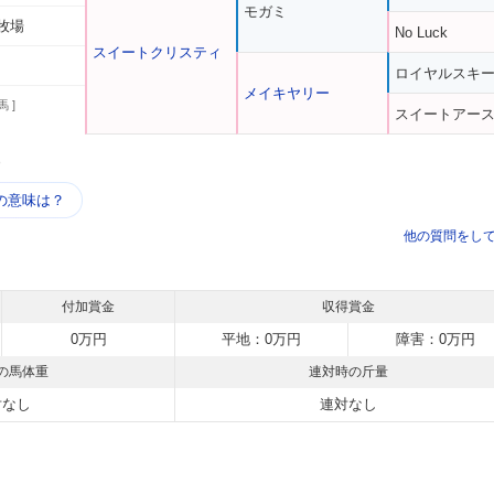
モガミ
牧場
No Luck
スイートクリスティ
ロイヤルスキ
メイキヤリー
馬 ]
スイートアー
う
の意味は？
他の質問をし
付加賞金
収得賞金
0万円
平地：0万円
障害：0万円
の馬体重
連対時の斤量
対なし
連対なし