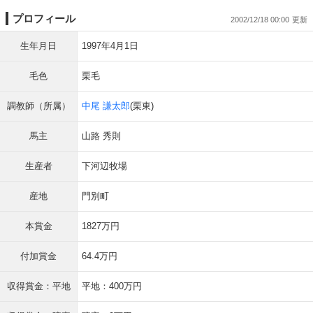
プロフィール
2002/12/18 00:00
生年月日
1997年4月1日
毛色
栗毛
調教師（所属）
中尾 謙太郎
(栗東)
馬主
山路 秀則
生産者
下河辺牧場
産地
門別町
本賞金
1827万円
付加賞金
64.4万円
収得賞金：平地
平地：400万円