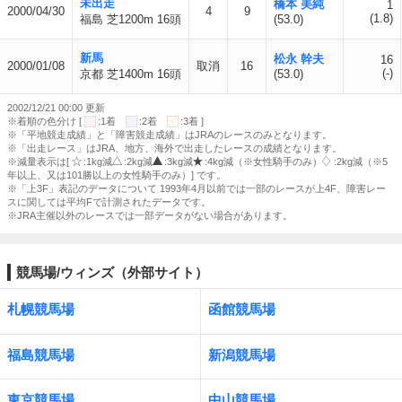
未出走
橋本 美純
1
2000/04/30
4
9
(1.8)
福島 芝1200m 16頭
(53.0)
新馬
松永 幹夫
16
2000/01/08
取消
16
(-)
京都 芝1400m 16頭
(53.0)
2002/12/21 00:00 更新
※着順の色分け [
:1着
:2着
:3着 ]
※「平地競走成績」と「障害競走成績」はJRAのレースのみとなります。
※「出走レース」はJRA、地方、海外で出走したレースの成績となります。
※減量表示は[
:1kg減
:2kg減
:3kg減
:4kg減（※女性騎手のみ）
:2kg減（※5
年以上、又は101勝以上の女性騎手のみ）] です。
※「上3F」表記のデータについて 1993年4月以前では一部のレースが上4F、障害レー
スに関しては平均Fで計測されたデータです。
※JRA主催以外のレースでは一部データがない場合があります。
競馬場/ウィンズ（外部サイト）
札幌競馬場
函館競馬場
福島競馬場
新潟競馬場
東京競馬場
中山競馬場