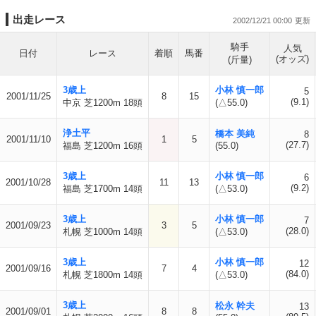
出走レース
2002/12/21 00:00
騎手
人気
日付
レース
着順
馬番
(オッズ)
(斤量)
3歳上
小林 慎一郎
5
2001/11/25
8
15
(9.1)
中京 芝1200m 18頭
(△55.0)
浄土平
橋本 美純
8
2001/11/10
1
5
(27.7)
福島 芝1200m 16頭
(55.0)
3歳上
小林 慎一郎
6
2001/10/28
11
13
(9.2)
福島 芝1700m 14頭
(△53.0)
3歳上
小林 慎一郎
7
2001/09/23
3
5
(28.0)
札幌 芝1000m 14頭
(△53.0)
3歳上
小林 慎一郎
12
2001/09/16
7
4
(84.0)
札幌 芝1800m 14頭
(△53.0)
3歳上
松永 幹夫
13
2001/09/01
8
8