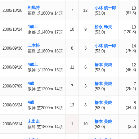
相馬特
小林 慎一郎
13
2000/10/28
7
12
(61.3)
福島 芝1800m 14頭
(53.0)
4歳上
松永 幹夫
13
2000/10/14
10
9
(120.8)
京都 芝1400m 17頭
(53.0)
二本松
小林 慎一郎
14
2000/09/30
8
3
(75.8)
福島 芝1800m 16頭
(53.0)
4歳上
橋本 美純
12
2000/09/10
11
6
(46.3)
阪神 ダ1200m 15頭
(53.0)
4歳
橋本 美純
7
2000/07/09
7
3
(25.4)
阪神 芝1200m 14頭
(53.0)
4歳
橋本 美純
8
2000/06/24
13
8
(34.2)
阪神 芝2000m 16頭
(53.0)
未出走
橋本 美純
1
2000/05/14
1
10
(2.5)
福島 芝1800m 14頭
(53.0)