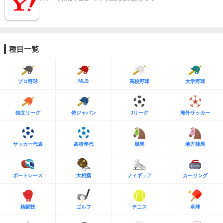
種目一覧
MLB
プロ野球
高校野球
大学野球
独立リーグ
侍ジャパン
Jリーグ
海外サッカー
サッカー代表
高校年代
競馬
地方競馬
ボートレース
大相撲
フィギュア
カーリング
格闘技
ゴルフ
テニス
卓球