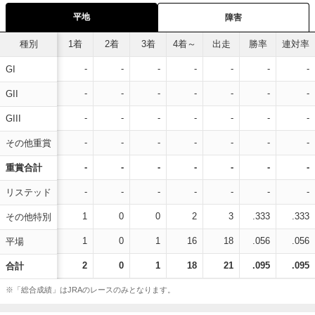
平地
障害
種別
1着
2着
3着
4着～
出走
勝率
連対率
-
-
-
-
-
-
-
GI
-
-
-
-
-
-
-
GII
-
-
-
-
-
-
-
GIII
-
-
-
-
-
-
-
その他重賞
-
-
-
-
-
-
-
重賞合計
-
-
-
-
-
-
-
リステッド
1
0
0
2
3
.333
.333
その他特別
1
0
1
16
18
.056
.056
平場
2
0
1
18
21
.095
.095
合計
※「総合成績」はJRAのレースのみとなります。