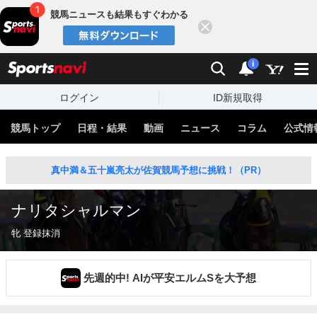
競馬ニュースも結果もすぐわかる
閉じる
スポーツナビ
検索
通知
i
ログイン
ID新規取得
競馬トップ
日程・結果
動画
ニュース
コラム
公式情
真中満＆五十嵐亮太が佐賀競馬予想に挑戦！（PR）
ナリタシャルマン
牝 登録抹消
先週的中! AIが平安エルムSを大予想