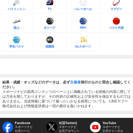
F1
バドミントン
バレーボール
ラグビー
NBA
陸上
Bリーグ
バスケ代表
学生バスケ
他競技
Doスポーツ
結果・成績・オッズなどのデータは、必ず
主催者
発行のものと照合し確認してく
ださい。
スポーツナビの競馬コンテンツのページ上に掲載されている情報の内容に関して
は万全を期しておりますが、その内容の正確性および安全性を保証するものでは
ありません。当該情報に基づいて被ったいかなる損害についても、LINEヤフー
株式会社および情報提供者は一切の責任を負いかねます。
Facebook
X(旧Twitter)
YouTube
スポーツナビ
スポーツナビ
スポーツナビ
公式ページ
公式アカウント
公式チャンネル