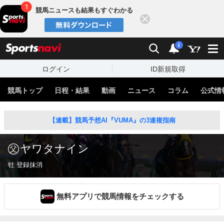
競馬ニュースも結果もすぐわかる
閉じる
スポーツナビ
検索
通知
i
ログイン
ID新規取得
競馬トップ
日程・結果
動画
ニュース
コラム
公式情
【連載】競馬予想AI『VUMA』の3連複指南
ヤワタナイン
牡 登録抹消
無料アプリで競馬情報をチェックする