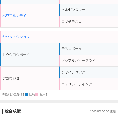
マルゼンスキー
パワフルレデイ
ロツチテスコ
ヤワタトウショウ
テスコボーイ
トウシヨウボーイ
ソシアルバターフライ
チヤイナロツク
アコウジヨー
エミユレーテイング
※性別の色分け [
:牡馬
:牝馬 ]
総合成績
2003/9/4 00:00