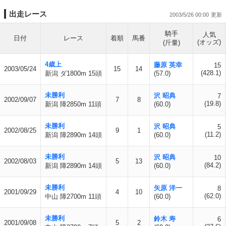
出走レース
2003/5/26 00:00
騎手
人気
日付
レース
着順
馬番
(オッズ)
(斤量)
4歳上
藤原 英幸
15
2003/05/24
15
14
(428.1)
新潟 ダ1800m 15頭
(57.0)
未勝利
沢 昭典
7
2002/09/07
7
8
(19.8)
新潟 障2850m 11頭
(60.0)
未勝利
沢 昭典
5
2002/08/25
9
1
(11.2)
新潟 障2890m 14頭
(60.0)
未勝利
沢 昭典
10
2002/08/03
5
13
(84.2)
新潟 障2890m 14頭
(60.0)
未勝利
矢原 洋一
8
2001/09/29
4
10
(62.0)
中山 障2700m 11頭
(60.0)
未勝利
鈴木 寿
6
2001/09/08
5
2