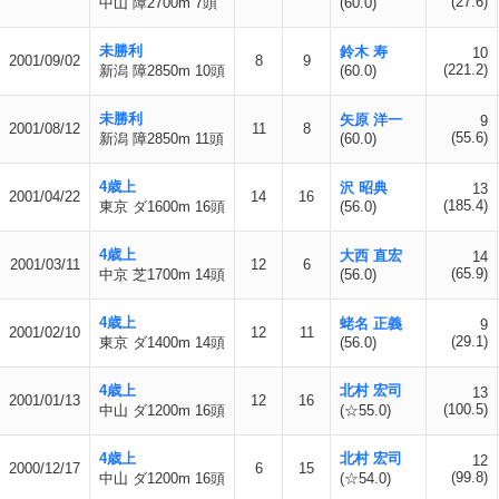
(27.6)
中山 障2700m 7頭
(60.0)
未勝利
鈴木 寿
10
2001/09/02
8
9
(221.2)
新潟 障2850m 10頭
(60.0)
未勝利
矢原 洋一
9
2001/08/12
11
8
(55.6)
新潟 障2850m 11頭
(60.0)
4歳上
沢 昭典
13
2001/04/22
14
16
(185.4)
東京 ダ1600m 16頭
(56.0)
4歳上
大西 直宏
14
2001/03/11
12
6
(65.9)
中京 芝1700m 14頭
(56.0)
4歳上
蛯名 正義
9
2001/02/10
12
11
(29.1)
東京 ダ1400m 14頭
(56.0)
4歳上
北村 宏司
13
2001/01/13
12
16
(100.5)
中山 ダ1200m 16頭
(☆55.0)
4歳上
北村 宏司
12
2000/12/17
6
15
(99.8)
中山 ダ1200m 16頭
(☆54.0)