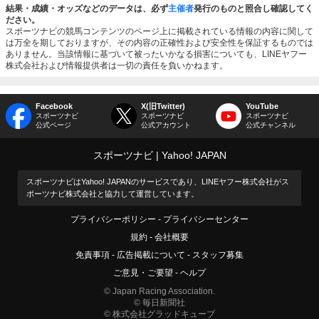
結果・成績・オッズなどのデータは、必ず
主催者
発行のものと照合し確認してく
ださい。
スポーツナビの競馬コンテンツのページ上に掲載されている情報の内容に関して
は万全を期しておりますが、その内容の正確性および安全性を保証するものでは
ありません。当該情報に基づいて被ったいかなる損害についても、LINEヤフー
株式会社および情報提供者は一切の責任を負いかねます。
Facebook
X(旧Twitter)
YouTube
スポーツナビ
スポーツナビ
スポーツナビ
公式ページ
公式アカウント
公式チャンネル
スポーツナビ
Yahoo! JAPAN
スポーツナビはYahoo! JAPANのサービスであり、LINEヤフー株式会社がス
ポーツナビ株式会社と協力して運営しています。
プライバシーポリシー
プライバシーセンター
規約
会社概要
免責事項
広告掲載について
スタッフ募集
ご意見・ご要望
ヘルプ
© Japan Racing Association.
© 毎日新聞社
© 株式会社グラッドキューブ