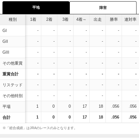
平地
障害
種別
1着
2着
3着
4着～
出走
勝率
連対率
-
-
-
-
-
-
-
GI
-
-
-
-
-
-
-
GII
-
-
-
-
-
-
-
GIII
-
-
-
-
-
-
-
その他重賞
-
-
-
-
-
-
-
重賞合計
-
-
-
-
-
-
-
リステッド
-
-
-
-
-
-
-
その他特別
1
0
0
17
18
.056
.056
平場
1
0
0
17
18
.056
.056
合計
※「総合成績」はJRAのレースのみとなります。