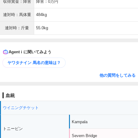
収得賞金：障害
障害：0万円
連対時：馬体重
484kg
連対時：斤量
55.0kg
Agent i に聞いてみよう
ヤワタナイン 馬名の意味は？
他の質問をしてみる
血統
ウイニングチケット
Kampala
トニービン
Severn Bridge