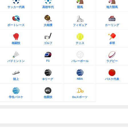
サッカー代表
高校年代
競馬
地方競馬
ボートレース
大相撲
フィギュア
カーリング
格闘技
ゴルフ
テニス
卓球
F1
バドミントン
バレーボール
ラグビー
NBA
陸上
Bリーグ
バスケ代表
学生バスケ
他競技
Doスポーツ