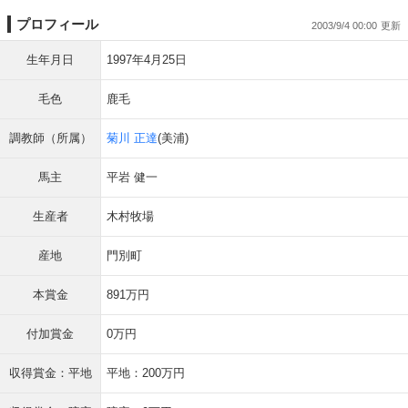
プロフィール
2003/9/4 00:00
生年月日
1997年4月25日
毛色
鹿毛
調教師（所属）
菊川 正達
(美浦)
馬主
平岩 健一
生産者
木村牧場
産地
門別町
本賞金
891万円
付加賞金
0万円
収得賞金：平地
平地：200万円