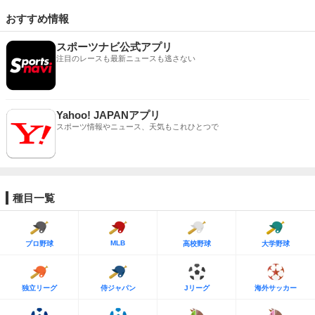
おすすめ情報
スポーツナビ公式アプリ
注目のレースも最新ニュースも逃さない
Yahoo! JAPANアプリ
スポーツ情報やニュース、天気もこれひとつで
種目一覧
MLB
プロ野球
高校野球
大学野球
独立リーグ
侍ジャパン
Jリーグ
海外サッカー