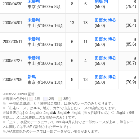
未勝利
的場 均
8
2000/04/30
8
5
(79.4)
東京 ダ1600m 8頭
(55.0)
未勝利
田面木 博公
6
2000/04/01
13
13
(36.4)
中山 ダ1800m 16頭
(55.0)
未勝利
田面木 博公
9
2000/03/11
6
11
(85.6)
中山 ダ1800m 11頭
(55.0)
未勝利
田面木 博公
9
2000/02/27
6
4
(38.7)
中山 ダ1800m 15頭
(55.0)
新馬
田面木 博公
9
2000/02/06
8
13
(76.9)
東京 ダ1400m 13頭
(55.0)
2003/5/26 00:00 更新
※着順の色分け [
:1着
:2着
:3着 ]
※「平地競走成績」と「障害競走成績」はJRAのレースのみとなります。
※「出走レース」はJRA、地方、海外で出走したレースの成績となります。
※減量表示は[
:1kg減
:2kg減
:3kg減
:4kg減（※女性騎手のみ）
:2kg減（※5
年以上、又は101勝以上の女性騎手のみ）] です。
※「上3F」表記のデータについて 1993年4月以前では一部のレースが上4F、障害レー
スに関しては平均Fで計測されたデータです。
※JRA主催以外のレースでは一部データがない場合があります。