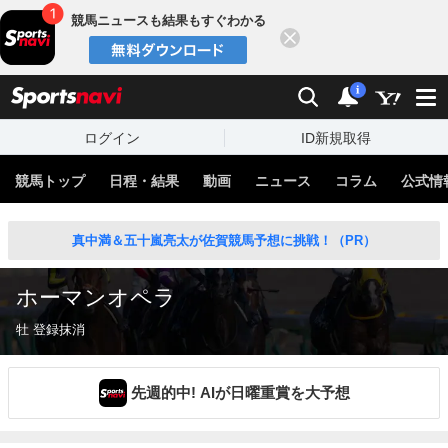
競馬ニュースも結果もすぐわかる
閉じる
スポーツナビ
検索
通知
i
ログイン
ID新規取得
競馬トップ
日程・結果
動画
ニュース
コラム
公式情
真中満＆五十嵐亮太が佐賀競馬予想に挑戦！（PR）
ホーマンオペラ
牡 登録抹消
先週的中! AIが日曜重賞を大予想