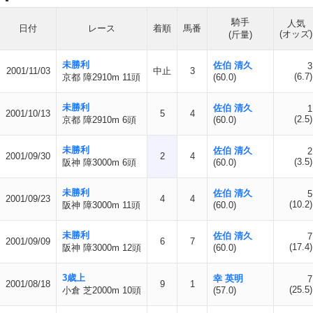
騎手
人気
日付
レース
着順
馬番
(オッズ)
(斤量)
未勝利
佐伯 清久
3
2001/11/03
中止
3
(6.7)
京都 障2910m 11頭
(60.0)
未勝利
佐伯 清久
1
2001/10/13
5
4
(2.5)
京都 障2910m 6頭
(60.0)
未勝利
佐伯 清久
2
2001/09/30
2
4
(3.5)
阪神 障3000m 6頭
(60.0)
未勝利
佐伯 清久
5
2001/09/23
4
4
(10.2)
阪神 障3000m 11頭
(60.0)
未勝利
佐伯 清久
7
2001/09/09
6
7
(17.4)
阪神 障3000m 12頭
(60.0)
3歳上
幸 英明
7
2001/08/18
9
1
(25.5)
小倉 芝2000m 10頭
(57.0)