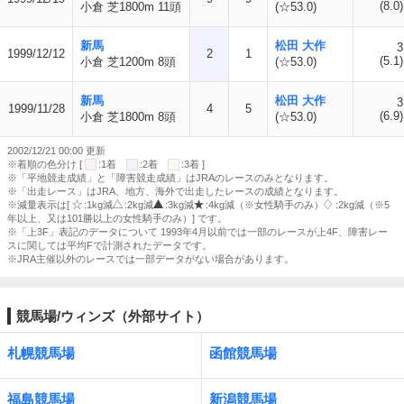
(8.0)
小倉 芝1800m 11頭
(☆53.0)
新馬
松田 大作
3
1999/12/12
2
1
(5.1)
小倉 芝1200m 8頭
(☆53.0)
新馬
松田 大作
3
1999/11/28
4
5
(6.9)
小倉 芝1800m 8頭
(☆53.0)
2002/12/21 00:00 更新
※着順の色分け [
:1着
:2着
:3着 ]
※「平地競走成績」と「障害競走成績」はJRAのレースのみとなります。
※「出走レース」はJRA、地方、海外で出走したレースの成績となります。
※減量表示は[
:1kg減
:2kg減
:3kg減
:4kg減（※女性騎手のみ）
:2kg減（※5
年以上、又は101勝以上の女性騎手のみ）] です。
※「上3F」表記のデータについて 1993年4月以前では一部のレースが上4F、障害レー
スに関しては平均Fで計測されたデータです。
※JRA主催以外のレースでは一部データがない場合があります。
競馬場/ウィンズ（外部サイト）
札幌競馬場
函館競馬場
福島競馬場
新潟競馬場