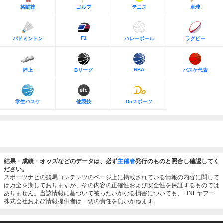
格闘技
ゴルフ
テニス
卓球
F1
バドミントン
バレーボール
ラグビー
NBA
陸上
Bリーグ
バスケ代表
学生バスケ
他競技
Doスポーツ
結果・成績・オッズなどのデータは、必ず
主催者
発行のものと照合し確認してく
ださい。
スポーツナビの競馬コンテンツのページ上に掲載されている情報の内容に関して
は万全を期しておりますが、その内容の正確性および安全性を保証するものでは
ありません。当該情報に基づいて被ったいかなる損害についても、LINEヤフー
株式会社および情報提供者は一切の責任を負いかねます。