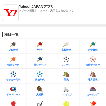
Yahoo! JAPANアプリ
スポーツ情報やニュース、天気もこれひとつで
種目一覧
MLB
プロ野球
高校野球
大学野球
独立リーグ
侍ジャパン
Jリーグ
海外サッカー
サッカー代表
高校年代
競馬
地方競馬
ボートレース
大相撲
フィギュア
カーリング