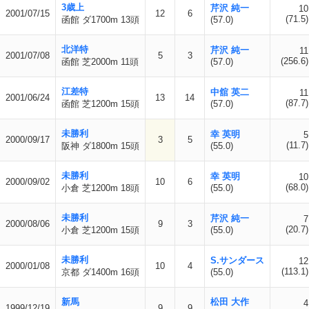
3歳上
芹沢 純一
10
2001/07/15
12
6
(71.5)
函館 ダ1700m 13頭
(57.0)
北洋特
芹沢 純一
11
2001/07/08
5
3
(256.6)
函館 芝2000m 11頭
(57.0)
江差特
中舘 英二
11
2001/06/24
13
14
(87.7)
函館 芝1200m 15頭
(57.0)
未勝利
幸 英明
5
2000/09/17
3
5
(11.7)
阪神 ダ1800m 15頭
(55.0)
未勝利
幸 英明
10
2000/09/02
10
6
(68.0)
小倉 芝1200m 18頭
(55.0)
未勝利
芹沢 純一
7
2000/08/06
9
3
(20.7)
小倉 芝1200m 15頭
(55.0)
未勝利
S.サンダース
12
2000/01/08
10
4
(113.1)
京都 ダ1400m 16頭
(55.0)
新馬
松田 大作
4
1999/12/19
9
9