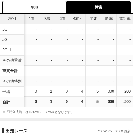
障害
平地
種別
1着
2着
3着
4着～
出走
勝率
連対率
-
-
-
-
-
-
-
JGI
-
-
-
-
-
-
-
JGII
-
-
-
-
-
-
-
JGIII
-
-
-
-
-
-
-
その他重賞
-
-
-
-
-
-
-
重賞合計
-
-
-
-
-
-
-
その他特別
0
1
0
4
5
.000
.200
平場
0
1
0
4
5
.000
.200
合計
※「総合成績」はJRAのレースのみとなります。
出走レース
2002/12/21 00:00