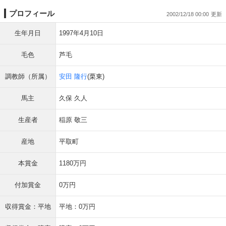
プロフィール
2002/12/18 00:00
生年月日
1997年4月10日
毛色
芦毛
調教師（所属）
安田 隆行
(栗東)
馬主
久保 久人
生産者
稲原 敬三
産地
平取町
本賞金
1180万円
付加賞金
0万円
収得賞金：平地
平地：0万円