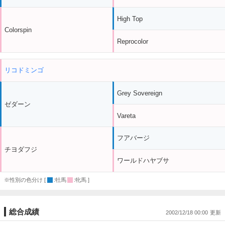
High Top
Colorspin
Reprocolor
リコドミンゴ
Grey Sovereign
ゼダーン
Vareta
フアバージ
チヨダフジ
ワールドハヤブサ
※性別の色分け [
:牡馬
:牝馬 ]
総合成績
2002/12/18 00:00