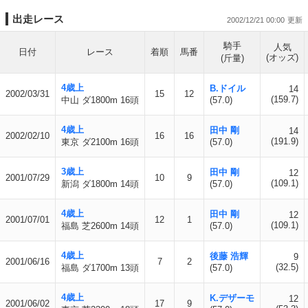
出走レース
2002/12/21 00:00
騎手
人気
日付
レース
着順
馬番
(オッズ)
(斤量)
4歳上
B.ドイル
14
2002/03/31
15
12
(159.7)
中山 ダ1800m 16頭
(57.0)
4歳上
田中 剛
14
2002/02/10
16
16
(191.9)
東京 ダ2100m 16頭
(57.0)
3歳上
田中 剛
12
2001/07/29
10
9
(109.1)
新潟 ダ1800m 14頭
(57.0)
4歳上
田中 剛
12
2001/07/01
12
1
(109.1)
福島 芝2600m 14頭
(57.0)
4歳上
後藤 浩輝
9
2001/06/16
7
2
(32.5)
福島 ダ1700m 13頭
(57.0)
4歳上
K.デザーモ
12
2001/06/02
17
9