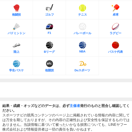
格闘技
ゴルフ
テニス
卓球
F1
バドミントン
バレーボール
ラグビー
NBA
陸上
Bリーグ
バスケ代表
学生バスケ
他競技
Doスポーツ
結果・成績・オッズなどのデータは、必ず
主催者
発行のものと照合し確認してく
ださい。
スポーツナビの競馬コンテンツのページ上に掲載されている情報の内容に関して
は万全を期しておりますが、その内容の正確性および安全性を保証するものでは
ありません。当該情報に基づいて被ったいかなる損害についても、LINEヤフー
株式会社および情報提供者は一切の責任を負いかねます。