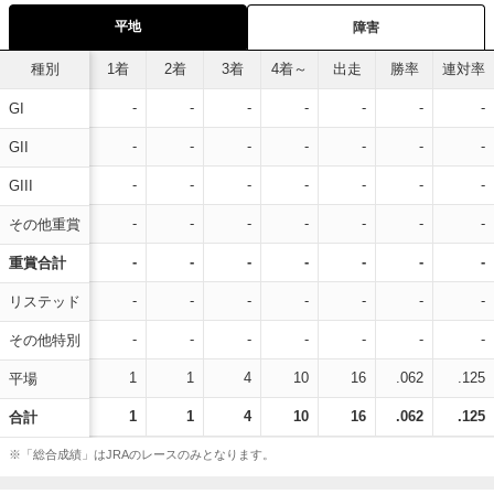
平地
障害
種別
1着
2着
3着
4着～
出走
勝率
連対率
-
-
-
-
-
-
-
GI
-
-
-
-
-
-
-
GII
-
-
-
-
-
-
-
GIII
-
-
-
-
-
-
-
その他重賞
-
-
-
-
-
-
-
重賞合計
-
-
-
-
-
-
-
リステッド
-
-
-
-
-
-
-
その他特別
1
1
4
10
16
.062
.125
平場
1
1
4
10
16
.062
.125
合計
※「総合成績」はJRAのレースのみとなります。