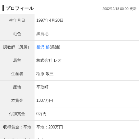
プロフィール
2002/12/18 00:00
生年月日
1997年4月20日
毛色
黒鹿毛
調教師（所属）
相沢 郁
(美浦)
馬主
株式会社 レオ
生産者
稲原 敬三
産地
平取町
本賞金
1307万円
付加賞金
0万円
収得賞金：平地
平地：200万円