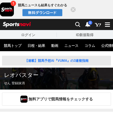
競馬ニュースも結果もすぐわかる
閉じる
スポーツナビ
検索
通知
i
ログイン
ID新規取得
競馬トップ
日程・結果
動画
ニュース
コラム
公式情
【連載】競馬予想AI『VUMA』の3連複指南
レオバスター
せん 登録抹消
無料アプリで競馬情報をチェックする