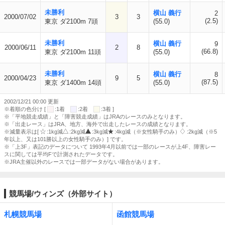
未勝利
横山 義行
2
2000/07/02
3
3
(2.5)
東京 ダ2100m 7頭
(55.0)
未勝利
横山 義行
9
2000/06/11
2
8
(66.8)
東京 ダ2100m 11頭
(55.0)
未勝利
横山 義行
8
2000/04/23
9
5
(87.5)
東京 ダ1400m 14頭
(55.0)
2002/12/21 00:00 更新
※着順の色分け [
:1着
:2着
:3着 ]
※「平地競走成績」と「障害競走成績」はJRAのレースのみとなります。
※「出走レース」はJRA、地方、海外で出走したレースの成績となります。
※減量表示は[
:1kg減
:2kg減
:3kg減
:4kg減（※女性騎手のみ）
:2kg減（※5
年以上、又は101勝以上の女性騎手のみ）] です。
※「上3F」表記のデータについて 1993年4月以前では一部のレースが上4F、障害レー
スに関しては平均Fで計測されたデータです。
※JRA主催以外のレースでは一部データがない場合があります。
競馬場/ウィンズ（外部サイト）
札幌競馬場
函館競馬場