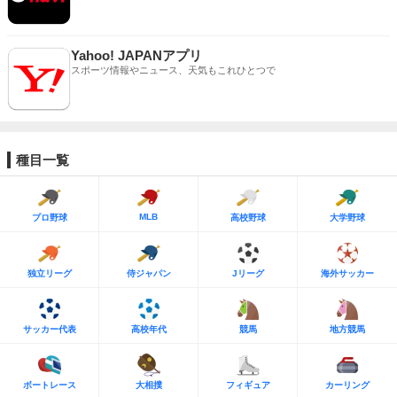
Yahoo! JAPANアプリ
スポーツ情報やニュース、天気もこれひとつで
種目一覧
MLB
プロ野球
高校野球
大学野球
独立リーグ
侍ジャパン
Jリーグ
海外サッカー
サッカー代表
高校年代
競馬
地方競馬
ボートレース
大相撲
フィギュア
カーリング