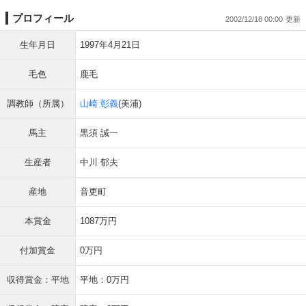
プロフィール
2002/12/18 00:00
生年月日
1997年4月21日
毛色
鹿毛
調教師（所属）
山崎 彰義
(美浦)
馬主
黒須 誠一
生産者
中川 郁夫
産地
音更町
本賞金
1087万円
付加賞金
0万円
収得賞金：平地
平地：0万円