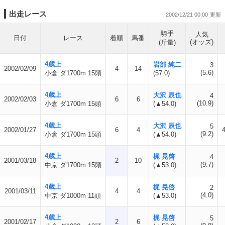
出走レース
2002/12/21 00:00
騎手
人気
日付
レース
着順
馬番
(オッズ)
(斤量)
4歳上
岩部 純二
3
2002/02/09
4
14
(5.6)
小倉 ダ1700m 15頭
(57.0)
4歳上
大沢 辰也
4
2002/02/03
6
6
(10.9)
小倉 ダ1700m 15頭
(▲54.0)
4歳上
大沢 辰也
5
2002/01/27
6
4
(9.2)
小倉 ダ1700m 15頭
(▲54.0)
4歳上
梶 晃啓
4
2001/03/18
2
10
(9.7)
中京 ダ1700m 15頭
(▲53.0)
4歳上
梶 晃啓
2
2001/03/11
4
4
(4.0)
中京 ダ1000m 11頭
(▲53.0)
4歳上
梶 晃啓
5
2001/02/17
2
6