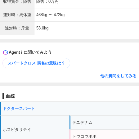
収得賞金：障害
障害：0万円
連対時：馬体重
468kg 〜 472kg
連対時：斤量
53.0kg
Agent i に聞いてみよう
スパートクロス 馬名の意味は？
他の質問をしてみる
血統
ドクタースパート
テユデナム
ホスピタリテイ
トウコウポポ