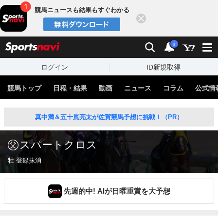
競馬ニュースも結果もすぐわかる
閉じる
スポーツナビ
検索
通知
i
ログイン
ID新規取得
競馬トップ
日程・結果
動画
ニュース
コラム
公式情
真中満＆五十嵐亮太が佐賀競馬予想に挑戦！（PR）
スパートクロス
牡 登録抹消
先週的中! AIが日曜重賞を大予想