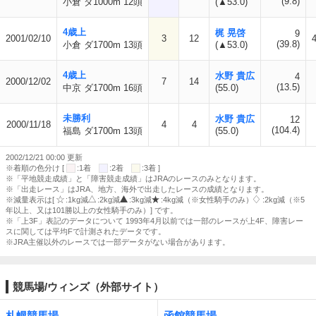
(9.8)
小倉 ダ1000m 12頭
(▲53.0)
4歳上
梶 晃啓
9
2001/02/10
3
12
(39.8)
小倉 ダ1700m 13頭
(▲53.0)
4歳上
水野 貴広
4
2000/12/02
7
14
(13.5)
中京 ダ1700m 16頭
(55.0)
未勝利
水野 貴広
12
2000/11/18
4
4
(104.4)
福島 ダ1700m 13頭
(55.0)
2002/12/21 00:00 更新
※着順の色分け [
:1着
:2着
:3着 ]
※「平地競走成績」と「障害競走成績」はJRAのレースのみとなります。
※「出走レース」はJRA、地方、海外で出走したレースの成績となります。
※減量表示は[
:1kg減
:2kg減
:3kg減
:4kg減（※女性騎手のみ）
:2kg減（※5
年以上、又は101勝以上の女性騎手のみ）] です。
※「上3F」表記のデータについて 1993年4月以前では一部のレースが上4F、障害レー
スに関しては平均Fで計測されたデータです。
※JRA主催以外のレースでは一部データがない場合があります。
競馬場/ウィンズ（外部サイト）
札幌競馬場
函館競馬場