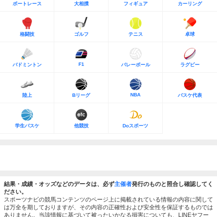
ボートレース
大相撲
フィギュア
カーリング
格闘技
ゴルフ
テニス
卓球
F1
バドミントン
バレーボール
ラグビー
NBA
陸上
Bリーグ
バスケ代表
学生バスケ
他競技
Doスポーツ
結果・成績・オッズなどのデータは、必ず
主催者
発行のものと照合し確認してく
ださい。
スポーツナビの競馬コンテンツのページ上に掲載されている情報の内容に関して
は万全を期しておりますが、その内容の正確性および安全性を保証するものでは
ありません。当該情報に基づいて被ったいかなる損害についても、LINEヤフー