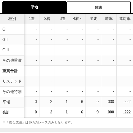
平地
障害
種別
1着
2着
3着
4着～
出走
勝率
連対率
-
-
-
-
-
-
-
GI
-
-
-
-
-
-
-
GII
-
-
-
-
-
-
-
GIII
-
-
-
-
-
-
-
その他重賞
-
-
-
-
-
-
-
重賞合計
-
-
-
-
-
-
-
リステッド
-
-
-
-
-
-
-
その他特別
0
2
1
6
9
.000
.222
平場
0
2
1
6
9
.000
.222
合計
※「総合成績」はJRAのレースのみとなります。