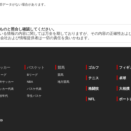
一部データがない場合があります。
ものと照合し確認してください。
いる情報の内容に関しては万全を期しておりますが、その内容の正確性およ
式会社および情報提供者は一切の責任を負いかねます。
ッカー
バスケット
競馬
ゴルフ
フィギ
リーグ
Bリーグ
競馬
テニス
卓球
外サッカー
NBA
地方競馬
格闘技
大相撲
ッカー代表
バスケ代表
校年代
学生バスケ
NFL
ボート
to