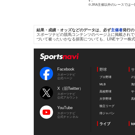
す。
※JRA主催以外のレースでは
結果・成績・オッズなどのデータは、必ず
主催者
発行の
スポーツナビの競馬コンテンツのページ上に掲載されて
づいて被ったいかなる損害についても、LINEヤフー株
Facebook
野球
サ
スポーツナビ
プロ野球
J
公式ページ
MLB
海
X（旧Twitter）
高校野球
サ
スポーツナビ
公式アカウント
大学野球
高
独立リーグ
YouTube
スポーツナビ
侍ジャパン
公式チャンネル
ライブ
to