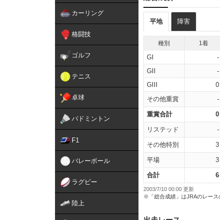
カーリング
平地
障害
格闘技
種別
1着
ゴルフ
GI
-
GII
-
テニス
GIII
0
卓球
その他重賞
-
重賞合計
0
バドミントン
リステッド
-
F1
その他特別
3
平場
3
バレーボール
合計
6
ラグビー
2003/7/10 00:00 更新
※「総合成績」はJRAのレー
陸上
出走レース