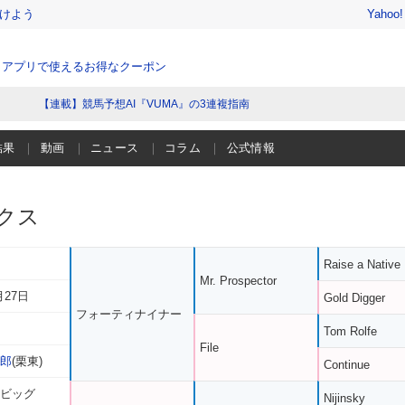
けよう
Yahoo
、アプリで使えるお得なクーポン
【連載】競馬予想AI『VUMA』の3連複指南
結果
動画
ニュース
コラム
公式情報
クス
Raise a Native
Mr. Prospector
月27日
Gold Digger
フォーティナイナー
Tom Rolfe
File
太郎
(栗東)
Continue
 ビッグ
Nijinsky