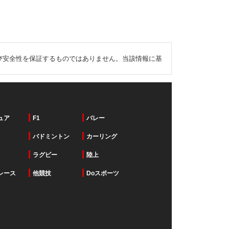
び安全性を保証するものではありません。当該情報に基
ュア
F1
バレー
バドミントン
カーリング
ラグビー
陸上
レース
他競技
Doスポーツ