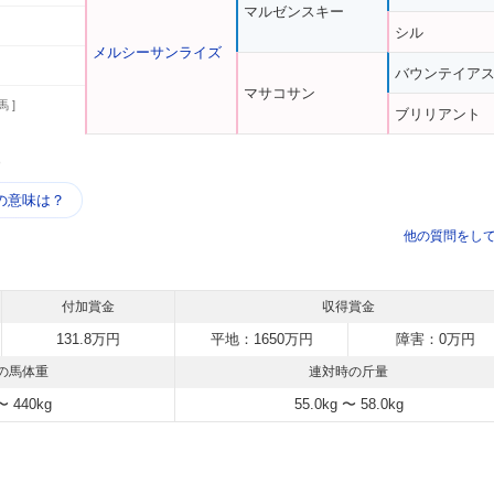
マルゼンスキー
シル
メルシーサンライズ
バウンテイア
マサコサン
馬 ]
ブリリアント
う
の意味は？
他の質問をし
付加賞金
収得賞金
131.8万円
平地：1650万円
障害：0万円
の馬体重
連対時の斤量
〜 440kg
55.0kg 〜 58.0kg