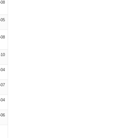
-08
-05
-08
-10
-04
-07
-04
-06