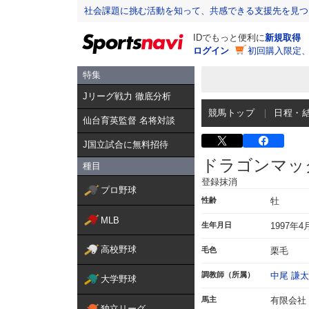
社会課題に挑む活動を知って、共感できる支援先を見つ
IDでもっと便利に
新規取得
ログイン
初回購入限定
特集
Jリーグ戦力 徹底分析
競馬トップ
日程・
仙台育英監督 名将対談
J国立試合に無料招待
ドラゴンマッ
種目
登録抹消
プロ野球
性齢
牡
MLB
生年月日
1997年4
高校野球
毛色
栗毛
調教師（所属）
中尾 謙
大学野球
馬主
有限会社
独立リーグ