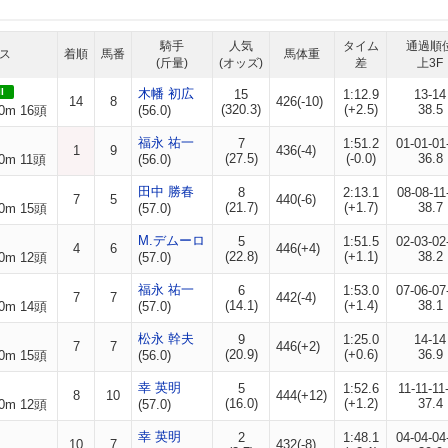
騎手
人気
タイム
通過順
ス
着順
馬番
馬体重
(斤量)
(オッズ)
差
上3F
I
木幡 初広
15
1:12.9
13-14
14
8
426(-10)
(320.3)
(+2.5)
38.5
0m 16頭
(56.0)
福永 祐一
7
1:51.2
01-01-01
1
9
436(-4)
(27.5)
(-0.0)
36.8
0m 11頭
(56.0)
田中 勝春
8
2:13.1
08-08-11
7
5
440(-6)
(21.7)
(+1.7)
38.7
0m 15頭
(57.0)
M.デムーロ
5
1:51.5
02-03-02
4
6
446(+4)
(22.8)
(+1.1)
38.2
0m 12頭
(57.0)
福永 祐一
6
1:53.0
07-06-07
7
7
442(-4)
(14.1)
(+1.4)
38.1
0m 14頭
(57.0)
松永 幹夫
9
1:25.0
14-14
7
7
446(+2)
(20.9)
(+0.6)
36.9
0m 15頭
(56.0)
幸 英明
5
1:52.6
11-11-11
8
10
444(+12)
(16.0)
(+1.2)
37.4
0m 12頭
(57.0)
幸 英明
2
1:48.1
04-04-04
10
7
432(-8)