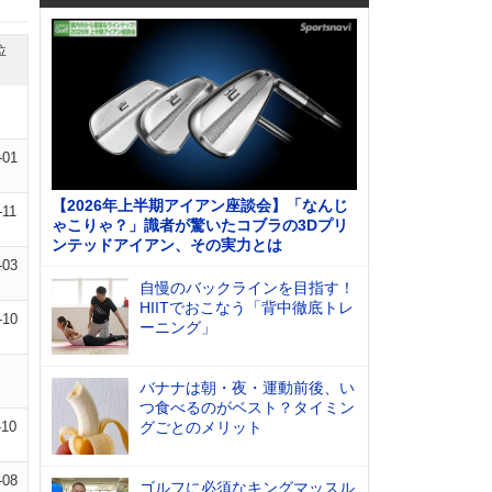
位
-01
【2026年上半期アイアン座談会】「なんじ
-11
ゃこりゃ？」識者が驚いたコブラの3Dプリ
ンテッドアイアン、その実力とは
-03
自慢のバックラインを目指す！
HIITでおこなう「背中徹底トレ
-10
ーニング」
バナナは朝・夜・運動前後、い
つ食べるのがベスト？タイミン
-10
グごとのメリット
-08
ゴルフに必須なキングマッスル