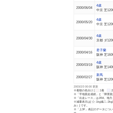
4歳
2000/06/04
中京 芝120
4歳
2000/05/20
中京 芝120
4歳
2000/04/30
京都 ダ120
君子蘭
2000/04/16
阪神 芝160
4歳
2000/03/19
阪神 芝140
新馬
2000/02/27
阪神 芝120
2003/2/3 00:00 更新
※着順の色分け [
:1着
※「平地競走成績」と「障害競
※「出走レース」はJRA、地
※減量表示は[
:1kg減
:2k
み）] です。
※「上3F」表記のデータについ