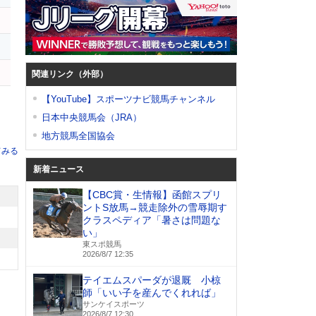
ス
関連リンク（外部）
【YouTube】スポーツナビ競馬チャンネル
日本中央競馬会（JRA）
地方競馬全国協会
てみる
新着ニュース
【CBC賞・生情報】函館スプリ
ントS放馬→競走除外の雪辱期す
クラスペディア「暑さは問題な
い」
東スポ競馬
2026/8/7 12:35
テイエムスパーダが退厩 小椋
師「いい子を産んでくれれば」
サンケイスポーツ
2026/8/7 12:30