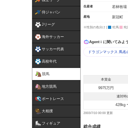
生産者
若林牧場
侍ジャパン
産地
新冠町
Jリーグ
※性別の色分け [
:牡馬
:牝
海外サッカー
Agent i に聞いてみよ
サッカー代表
ドラゴンマックス 馬名
高校年代
競馬
本賞金
地方競馬
9975万円
連対時
ボートレース
428kg 
大相撲
2003/7/10 00:00
フィギュア
総合成績