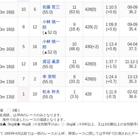
佐藤 哲三
11
1:10.5
08-09
10
6
428(0)
(63.6)
(+0.6)
36.2
0m 18頭
(55.0)
小林 慎一
9
1:09.8
09-09
8
12
428(-2)
郎
(18.4)
(+0.6)
35.4
0m 18頭
(▲52.0)
小林 慎一
10
1:13.4
04-04
5
16
430(+2)
郎
(48.6)
(+0.8)
37.3
0m 16頭
(▲52.0)
渡辺 薫彦
11
1:37.7
11-12-
12
18
428(0)
(35.6)
(+1.5)
36.2
0m 18頭
(55.0)
幸 英明
8
1:24.4
13-13
7
2
428(0)
(33.2)
(+0.7)
35.3
0m 13頭
(55.0)
松永 幹夫
1
1:11.9
02-02
1
10
428
(3.5)
(-0.3)
36.6
0m 13頭
(55.0)
:2着
:3着 ]
走成績」はJRAのレースのみとなります。
方、海外で出走したレースの成績となります。
g減
:3kg減
:4kg減（※女性騎手のみ）
:2kg減（※5年以上、又は101勝以上の女性騎手
て 1993年4月以前では一部のレースが上4F、障害レースに関しては平均Fで計測されたデ