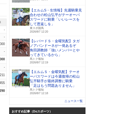
【エルムS・生情報】先週騎乗見
合わせの松山弘平がテーオーパ
スワードに騎乗「いいレースを
率
して恩返しを」
東スポ競馬
-
2026/8/7 12:20
-
【レパードＳ・金曜気配】タガ
.000
ノアバンドーネが一発あるぞ
角田調教師「強いメンバーとや
-
ってきているから」
.000
馬トク報知
2026/8/7 12:19
-
【エルムＳ・金曜気配】テーオ
.211
ーパスワードは今週復帰の松山
弘平騎手が最終調整に騎乗
.455
「足はもう問題ありません」
馬トク報知
.290
2026/8/7 12:18
ニュース一覧
おすすめ記事（Doスポーツ）