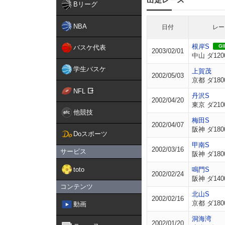
Bリーグ
NBA
日付
レー
根岸S
GII
バスケ代表
2003/02/01
中山 ダ120
学生バスケ
上賀茂
2002/05/03
京都 ダ180
NFL
丹沢S
2002/04/20
東京 ダ210
他競技
梅田S
2002/04/07
阪神 ダ180
Doスポーツ
甲南S
2002/03/16
サービス
阪神 ダ180
toto
鳴門S
2002/02/24
阪神 ダ140
コンテンツ
北山S
2002/02/16
京都 ダ180
動画
洞海湾
2002/01/20