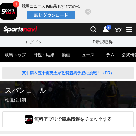
競馬ニュースも結果もすぐわかる
閉じる
スポーツナビ
検索
通知
i
ログイン
ID新規取得
競馬トップ
日程・結果
動画
ニュース
コラム
公式情
真中満＆五十嵐亮太が佐賀競馬予想に挑戦！（PR）
スパンコール
牝 登録抹消
無料アプリで競馬情報をチェックする