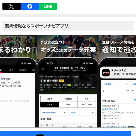
競馬情報ならスポーツナビアプリ