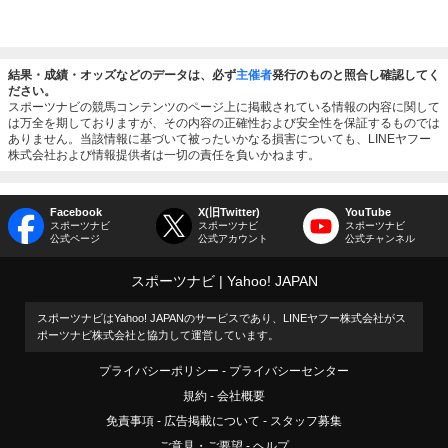
結果・成績・オッズなどのデータは、必ず
主催者
発行のものと照合し確認してく
ださい。
スポーツナビの競馬コンテンツのページ上に掲載されている情報の内容に関して
は万全を期しておりますが、その内容の正確性および安全性を保証するものでは
ありません。当該情報に基づいて被ったいかなる損害についても、LINEヤフー
株式会社および情報提供者は一切の責任を負いかねます。
Facebook
X(旧Twitter)
YouTube
スポーツナビ
スポーツナビ
スポーツナビ
公式ページ
公式アカウント
公式チャンネル
スポーツナビ
Yahoo! JAPAN
スポーツナビはYahoo! JAPANのサービスであり、LINEヤフー株式会社がス
ポーツナビ株式会社と協力して運営しています。
プライバシーポリシー
プライバシーセンター
規約
会社概要
免責事項
広告掲載について
スタッフ募集
ご意見・ご要望
ヘルプ