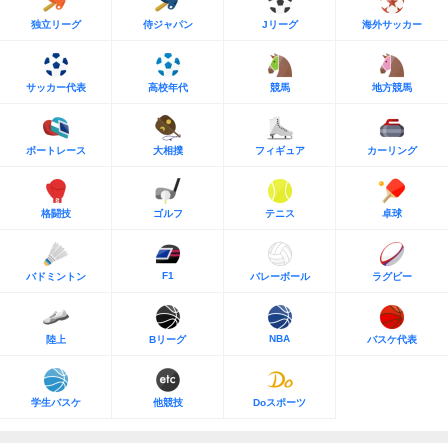
独立リーグ
侍ジャパン
Jリーグ
海外サッカー
サッカー代表
高校年代
競馬
地方競馬
ボートレース
大相撲
フィギュア
カーリング
格闘技
ゴルフ
テニス
卓球
F1
バドミントン
バレーボール
ラグビー
NBA
陸上
Bリーグ
バスケ代表
学生バスケ
他競技
Doスポーツ