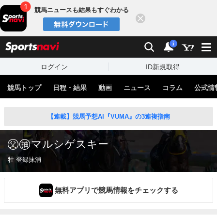
競馬ニュースも結果もすぐわかる
閉じる
スポーツナビ
検索
通知
i
ログイン
ID新規取得
競馬トップ
日程・結果
動画
ニュース
コラム
公式情
【連載】競馬予想AI『VUMA』の3連複指南
マルシゲスキー
牡 登録抹消
無料アプリで競馬情報をチェックする