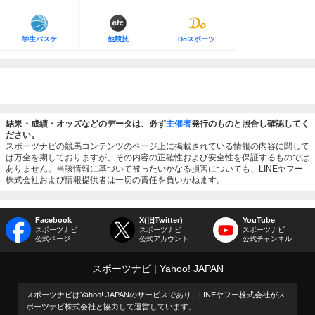
学生バスケ
他競技
Doスポーツ
結果・成績・オッズなどのデータは、必ず
主催者
発行のものと照合し確認してく
ださい。
スポーツナビの競馬コンテンツのページ上に掲載されている情報の内容に関して
は万全を期しておりますが、その内容の正確性および安全性を保証するものでは
ありません。当該情報に基づいて被ったいかなる損害についても、LINEヤフー
株式会社および情報提供者は一切の責任を負いかねます。
Facebook
X(旧Twitter)
YouTube
スポーツナビ
スポーツナビ
スポーツナビ
公式ページ
公式アカウント
公式チャンネル
スポーツナビ
Yahoo! JAPAN
スポーツナビはYahoo! JAPANのサービスであり、LINEヤフー株式会社がス
ポーツナビ株式会社と協力して運営しています。