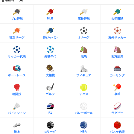
MLB
プロ野球
高校野球
大学野球
独立リーグ
侍ジャパン
Jリーグ
海外サッカー
サッカー代表
高校年代
競馬
地方競馬
ボートレース
大相撲
フィギュア
カーリング
格闘技
ゴルフ
テニス
卓球
F1
バドミントン
バレーボール
ラグビー
NBA
陸上
Bリーグ
バスケ代表