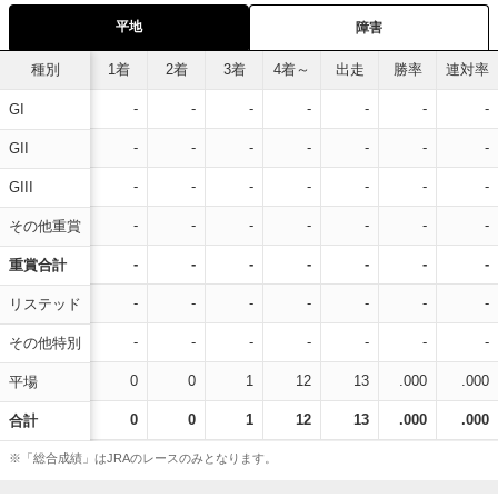
平地
障害
種別
1着
2着
3着
4着～
出走
勝率
連対率
-
-
-
-
-
-
-
GI
-
-
-
-
-
-
-
GII
-
-
-
-
-
-
-
GIII
-
-
-
-
-
-
-
その他重賞
-
-
-
-
-
-
-
重賞合計
-
-
-
-
-
-
-
リステッド
-
-
-
-
-
-
-
その他特別
0
0
1
12
13
.000
.000
平場
0
0
1
12
13
.000
.000
合計
※「総合成績」はJRAのレースのみとなります。