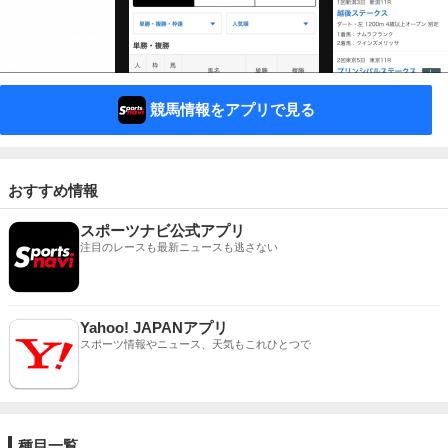
競馬情報をアプリで見る
おすすめ情報
スポーツナビ公式アプリ
注目のレースも最新ニュースも逃さない
Yahoo! JAPANアプリ
スポーツ情報やニュース、天気もこれひとつで
種目一覧