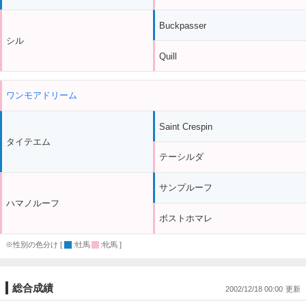
Buckpasser
シル
Quill
ワンモアドリーム
Saint Crespin
タイテエム
テーシルダ
サンプルーフ
ハマノルーフ
ボストホマレ
※性別の色分け [
:牡馬
:牝馬 ]
総合成績
2002/12/18 00:00