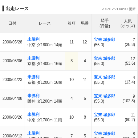
出走レース
2002/12/21 00:00
騎手
人気
日付
レース
着順
馬番
(オッズ)
(斤量)
未勝利
宝来 城多郎
7
2000/05/28
11
12
(28.8)
中京 ダ1600m 14頭
(55.0)
未勝利
宝来 城多郎
12
2000/05/06
3
4
(53.6)
京都 ダ1400m 16頭
(55.0)
未勝利
宝来 城多郎
4
2000/04/23
10
11
(13.4)
京都 ダ1200m 16頭
(55.0)
未勝利
宝来 城多郎
9
2000/04/08
4
6
(102.8)
阪神 ダ1200m 14頭
(55.0)
未勝利
宝来 城多郎
11
2000/03/26
10
8
(80.2)
中京 ダ1700m 11頭
(55.0)
未勝利
宝来 城多郎
8
2000/03/12
7
5