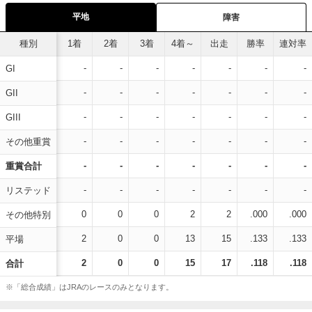
平地
障害
種別
1着
2着
3着
4着～
出走
勝率
連対率
-
-
-
-
-
-
-
GI
-
-
-
-
-
-
-
GII
-
-
-
-
-
-
-
GIII
-
-
-
-
-
-
-
その他重賞
-
-
-
-
-
-
-
重賞合計
-
-
-
-
-
-
-
リステッド
0
0
0
2
2
.000
.000
その他特別
2
0
0
13
15
.133
.133
平場
2
0
0
15
17
.118
.118
合計
※「総合成績」はJRAのレースのみとなります。