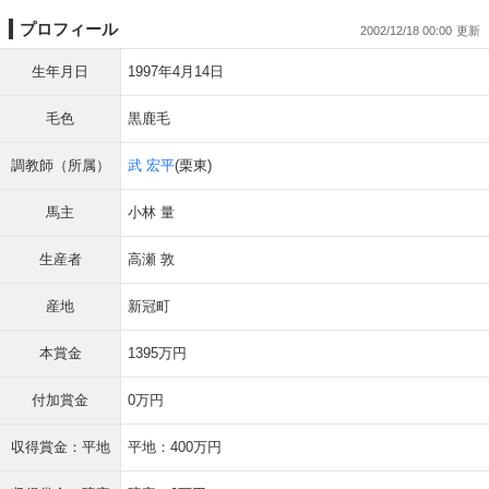
プロフィール
2002/12/18 00:00
生年月日
1997年4月14日
毛色
黒鹿毛
調教師（所属）
武 宏平
(栗東)
馬主
小林 量
生産者
高瀬 敦
産地
新冠町
本賞金
1395万円
付加賞金
0万円
収得賞金：平地
平地：400万円