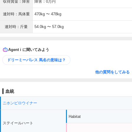
収得賞金：障害
障害：0万円
連対時：馬体重
470kg 〜 478kg
連対時：斤量
54.0kg 〜 57.0kg
Agent i に聞いてみよう
ドリーミーパレス 馬名の意味は？
他の質問をしてみる
血統
ニホンピロウイナー
Habitat
ステイールハート