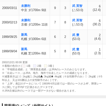
未勝利
武 英智
6
2000/03/11
9
3
(12.4)
中京 ダ1700m 9頭
(△53.0)
未勝利
武 英智
6
2000/02/13
7
8
(30.2)
京都 ダ1200m 11頭
(△53.0)
新馬
武 豊
2
1999/09/25
6
2
(4.4)
札幌 ダ1000m 6頭
(53.0)
新馬
武 豊
1
1999/09/04
5
8
(2.3)
札幌 芝1200m 8頭
(53.0)
2002/12/21 00:00 更新
※着順の色分け [
:1着
:2着
:3着 ]
※「平地競走成績」と「障害競走成績」はJRAのレースのみとなります。
※「出走レース」はJRA、地方、海外で出走したレースの成績となります。
※減量表示は[
:1kg減
:2kg減
:3kg減
:4kg減（※女性騎手のみ）
:2kg減（※5
年以上、又は101勝以上の女性騎手のみ）] です。
※「上3F」表記のデータについて 1993年4月以前では一部のレースが上4F、障害レー
スに関しては平均Fで計測されたデータです。
※JRA主催以外のレースでは一部データがない場合があります。
競馬場/ウィンズ（外部サイト）