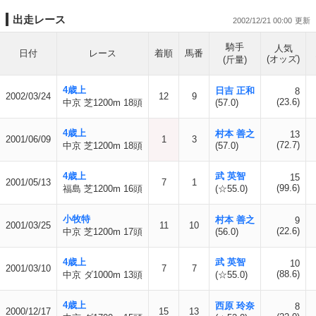
出走レース
2002/12/21 00:00
騎手
人気
日付
レース
着順
馬番
(オッズ)
(斤量)
4歳上
日吉 正和
8
2002/03/24
12
9
(23.6)
中京 芝1200m 18頭
(57.0)
4歳上
村本 善之
13
2001/06/09
1
3
(72.7)
中京 芝1200m 18頭
(57.0)
4歳上
武 英智
15
2001/05/13
7
1
(99.6)
福島 芝1200m 16頭
(☆55.0)
小牧特
村本 善之
9
2001/03/25
11
10
(22.6)
中京 芝1200m 17頭
(56.0)
4歳上
武 英智
10
2001/03/10
7
7
(88.6)
中京 ダ1000m 13頭
(☆55.0)
4歳上
西原 玲奈
8
2000/12/17
15
13