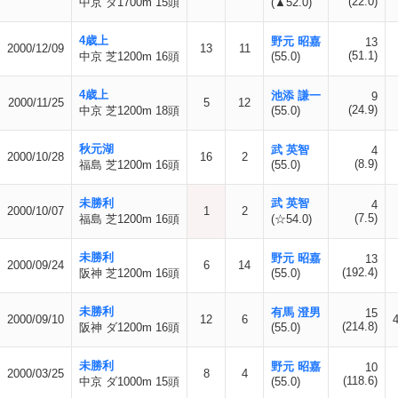
(22.0)
中京 ダ1700m 15頭
(▲52.0)
4歳上
野元 昭嘉
13
2000/12/09
13
11
(51.1)
中京 芝1200m 16頭
(55.0)
4歳上
池添 謙一
9
2000/11/25
5
12
(24.9)
中京 芝1200m 18頭
(55.0)
秋元湖
武 英智
4
2000/10/28
16
2
(8.9)
福島 芝1200m 16頭
(55.0)
未勝利
武 英智
4
2000/10/07
1
2
(7.5)
福島 芝1200m 16頭
(☆54.0)
未勝利
野元 昭嘉
13
2000/09/24
6
14
(192.4)
阪神 芝1200m 16頭
(55.0)
未勝利
有馬 澄男
15
2000/09/10
12
6
(214.8)
阪神 ダ1200m 16頭
(55.0)
未勝利
野元 昭嘉
10
2000/03/25
8
4
(118.6)
中京 ダ1000m 15頭
(55.0)