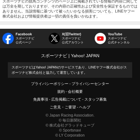
スポーツナビの競馬コンテンツのページ上に掲載されている情報の内容に関して
は万全を期しておりますが、その内容の正確性および安全性を保証するものでは
ありません。当該情報に基づいて被ったいかなる損害についても、LINEヤフー
株式会社および情報提供者は一切の責任を負いかねます。
Facebook
X(旧Twitter)
YouTube
スポーツナビ
スポーツナビ
スポーツナビ
公式ページ
公式アカウント
公式チャンネル
スポーツナビ
Yahoo! JAPAN
スポーツナビはYahoo! JAPANのサービスであり、LINEヤフー株式会社がス
ポーツナビ株式会社と協力して運営しています。
プライバシーポリシー
プライバシーセンター
規約
会社概要
免責事項
広告掲載について
スタッフ募集
ご意見・ご要望
ヘルプ
© Japan Racing Association.
© 毎日新聞社
© 株式会社グラッドキューブ
© Sportsnavi
© LY Corporation