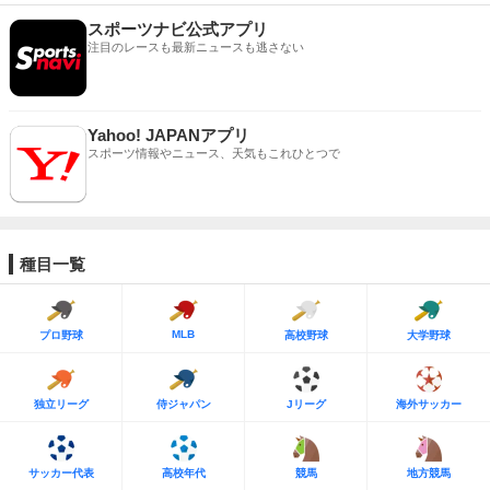
スポーツナビ公式アプリ
注目のレースも最新ニュースも逃さない
Yahoo! JAPANアプリ
スポーツ情報やニュース、天気もこれひとつで
種目一覧
MLB
プロ野球
高校野球
大学野球
独立リーグ
侍ジャパン
Jリーグ
海外サッカー
サッカー代表
高校年代
競馬
地方競馬