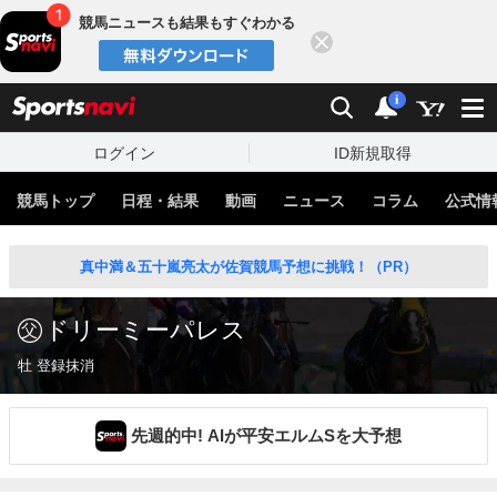
競馬ニュースも結果もすぐわかる
閉じる
スポーツナビ
検索
通知
i
ログイン
ID新規取得
競馬トップ
日程・結果
動画
ニュース
コラム
公式情
真中満＆五十嵐亮太が佐賀競馬予想に挑戦！（PR）
ドリーミーパレス
牡 登録抹消
先週的中! AIが平安エルムSを大予想