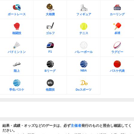
ボートレース
大相撲
フィギュア
カーリング
格闘技
ゴルフ
テニス
卓球
F1
バドミントン
バレーボール
ラグビー
NBA
陸上
Bリーグ
バスケ代表
学生バスケ
他競技
Doスポーツ
結果・成績・オッズなどのデータは、必ず
主催者
発行のものと照合し確認してく
ださい。