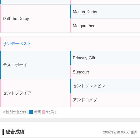
Master Derby
Doff the Derby
Margarethen
サンデーベスト
Princely Gift
テスコボーイ
Suncourt
セントクレスピン
セントソフイア
アンドロメダ
※性別の色分け [
:牡馬
:牝馬 ]
総合成績
2002/12/18 00:00