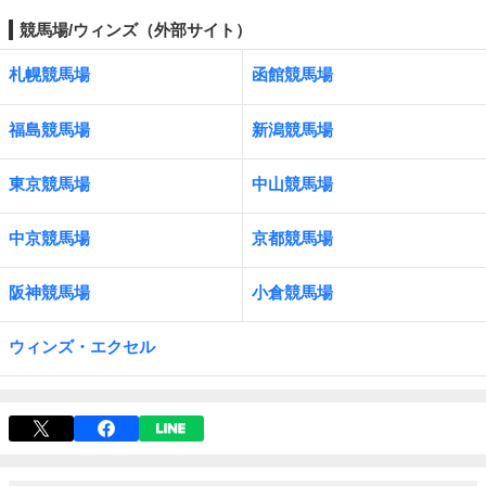
競馬場/ウィンズ（外部サイト）
札幌競馬場
函館競馬場
福島競馬場
新潟競馬場
東京競馬場
中山競馬場
中京競馬場
京都競馬場
阪神競馬場
小倉競馬場
ウィンズ・エクセル