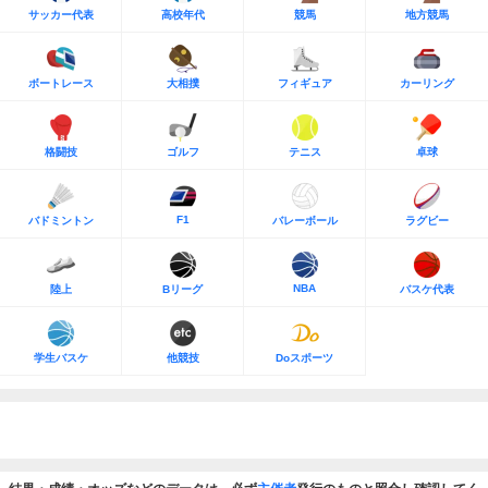
サッカー代表
高校年代
競馬
地方競馬
ボートレース
大相撲
フィギュア
カーリング
格闘技
ゴルフ
テニス
卓球
F1
バドミントン
バレーボール
ラグビー
NBA
陸上
Bリーグ
バスケ代表
学生バスケ
他競技
Doスポーツ