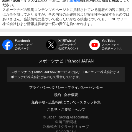
結果・成績・オッズなどのデータは、必ず
主催者
発行のものと照合し確認してく
ださい。
スポーツナビの競馬コンテンツのページ上に掲載されている情報の内容に関して
は万全を期しておりますが、その内容の正確性および安全性を保証するものでは
ありません。当該情報に基づいて被ったいかなる損害についても、LINEヤフー
株式会社および情報提供者は一切の責任を負いかねます。
Facebook
X(旧Twitter)
YouTube
スポーツナビ
スポーツナビ
スポーツナビ
公式ページ
公式アカウント
公式チャンネル
スポーツナビ
Yahoo! JAPAN
スポーツナビはYahoo! JAPANのサービスであり、LINEヤフー株式会社がス
ポーツナビ株式会社と協力して運営しています。
プライバシーポリシー
プライバシーセンター
規約
会社概要
免責事項
広告掲載について
スタッフ募集
ご意見・ご要望
ヘルプ
© Japan Racing Association.
© 毎日新聞社
© 株式会社グラッドキューブ
© Sportsnavi