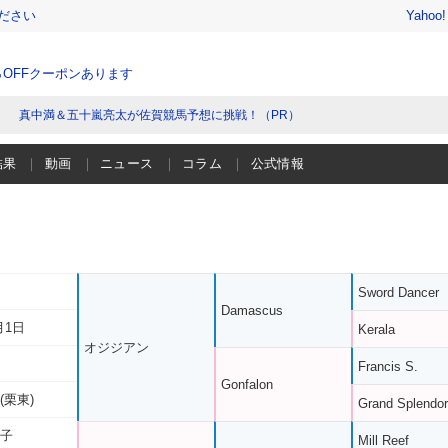
ださい
Yahoo
％OFFクーポンあります
真中満＆五十嵐亮太が佐賀競馬予想に挑戦！（PR）
結果
動画
ニュース
コラム
公式情報
Sword Dancer
Damascus
月1日
Kerala
オジジアン
Francis S.
Gonfalon
(栗東)
Grand Splendor
ヤ子
Mill Reef