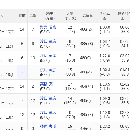
騎手
人気
タイム
通過順
ス
着順
馬番
馬体重
(斤量)
(オッズ)
差
上3F
野元 昭嘉
12
1:00.0
06-06
14
7
486(-2)
(22.4)
(+1.4)
36.8
0m 16頭
(53.0)
渡辺 薫彦
9
1:08.7
07-08
6
6
488(+8)
(36.1)
(+0.5)
34.1
0m 11頭
(57.0)
渡辺 薫彦
7
1:22.0
02-02
6
10
480(0)
(15.0)
(+0.9)
35.9
0m 14頭
(53.0)
渡辺 薫彦
15
1:09.4
01-01
2
1
480(-4)
(90.8)
(+0.3)
35.3
0m 16頭
(57.0)
高橋 亮
17
1:10.5
02-02
14
2
484(+4)
(113.5)
(+1.1)
36.5
0m 17頭
(57.0)
渡辺 薫彦
14
1:09.3
03-03
7
12
480(0)
(159.2)
(+0.6)
35.5
0m 16頭
(52.0)
渡辺 薫彦
9
1:10.0
02-03
12
12
480(+4)
(67.0)
(+1.8)
36.6
0m 13頭
(57.0)
柴原 央明
15
1:23.2
08-08
9
9
476(0)