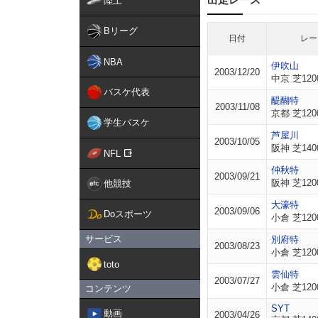
陸上
Bリーグ
日付
レー
NBA
伊吹山
2003/12/20
中京 芝120
バスケ代表
醍醐特
2003/11/08
京都 芝120
学生バスケ
芦屋川
2003/10/05
阪神 芝140
NFL
仲秋特
2003/09/21
阪神 芝120
他競技
大濠特
2003/09/06
Doスポーツ
小倉 芝120
サービス
別府特
2003/08/23
小倉 芝120
toto
雲仙特
2003/07/27
小倉 芝120
コンテンツ
SYT
動画
2003/04/26