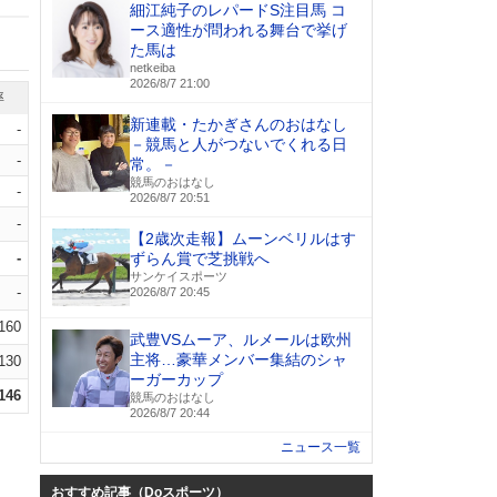
細江純子のレパードS注目馬 コ
ース適性が問われる舞台で挙げ
た馬は
netkeiba
2026/8/7 21:00
率
新連載・たかぎさんのおはなし
-
－競馬と人がつないでくれる日
-
常。－
競馬のおはなし
-
2026/8/7 20:51
-
【2歳次走報】ムーンベリルはす
-
ずらん賞で芝挑戦へ
サンケイスポーツ
-
2026/8/7 20:45
.160
武豊VSムーア、ルメールは欧州
主将…豪華メンバー集結のシャ
.130
ーガーカップ
.146
競馬のおはなし
2026/8/7 20:44
ニュース一覧
おすすめ記事（Doスポーツ）