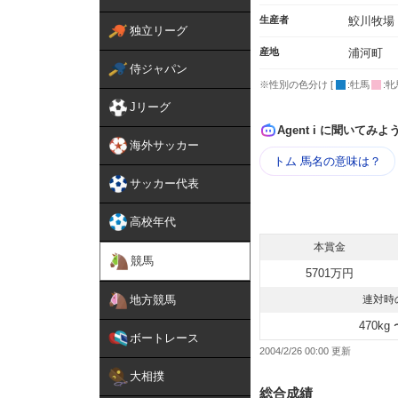
生産者
鮫川牧場
独立リーグ
産地
浦河町
侍ジャパン
※性別の色分け [
:牡馬
:牝
Jリーグ
Agent i に聞いてみよ
海外サッカー
トム 馬名の意味は？
サッカー代表
高校年代
本賞金
競馬
5701万円
地方競馬
連対時
470kg 
ボートレース
2004/2/26 00:00
大相撲
総合成績