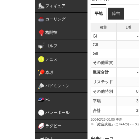
フィギュア
平地
障害
カーリング
種別
1着
格闘技
GI
-
GII
-
ゴルフ
GIII
-
テニス
その他重賞
-
重賞合計
-
卓球
リステッド
-
バドミントン
その他特別
0
F1
平場
3
合計
3
バレーボール
2004/2/26 00:00 更新
※「総合成績」はJRAのレー
ラグビー
出走レース