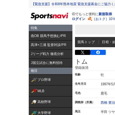
【緊急支援】令和8年熊本地震 緊急支援募金にご協力く
IDでもっと便利に
新規取得
ログイン
［おトク］10
特集
燕OB 競馬予想挑む/PR
競馬トップ
日程・
髙津×三浦 監督対談/PR
Jリーグ戦力 徹底分析
トム
J国立試合に無料招待
登録抹消
種目
性齢
牡
プロ野球
生年月日
1997年5
MLB
毛色
鹿毛
高校野球
調教師（所属）
西橋 豊治
馬主
半田 ツ
大学野球