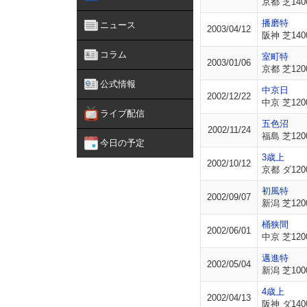
京都 芝140
播磨特
ニュース
2003/04/12
阪神 芝140
コラム
室町特
2003/01/06
京都 芝120
公式情報
中京日
2002/12/22
中京 芝120
ライブ配信
五色沼
2002/11/24
福島 芝120
今日の予定
3歳上
2002/10/12
京都 ダ120
初風特
2002/09/07
新潟 芝120
桶狭間
2002/06/01
中京 芝120
邁進特
2002/05/04
新潟 芝100
4歳上
2002/04/13
阪神 ダ140