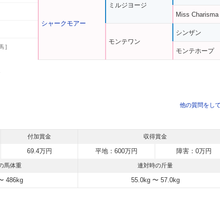
ミルジヨージ
Miss Charisma
シャークモアー
シンザン
モンテワン
馬 ]
モンテホープ
う
他の質問をし
付加賞金
収得賞金
69.4万円
平地：600万円
障害：0万円
の馬体重
連対時の斤量
〜 486kg
55.0kg 〜 57.0kg