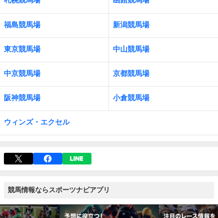
福島競馬場
新潟競馬場
東京競馬場
中山競馬場
中京競馬場
京都競馬場
阪神競馬場
小倉競馬場
ウィンズ・エクセル
競馬情報ならスポーツナビアプリ