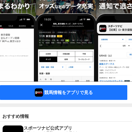
競馬情報をアプリで見る
おすすめ情報
スポーツナビ公式アプリ