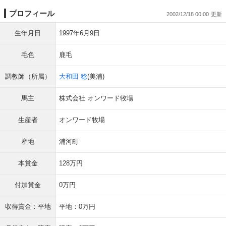
プロフィール
2002/12/18 00:00
生年月日
1997年6月9日
毛色
鹿毛
調教師（所属）
大和田 稔
(美浦)
馬主
株式会社 オンワード牧場
生産者
オンワード牧場
産地
浦河町
本賞金
128万円
付加賞金
0万円
収得賞金：平地
平地：0万円