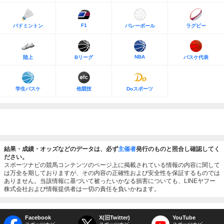
F1
バドミントン
バレーボール
ラグビー
NBA
陸上
Bリーグ
バスケ代表
学生バスケ
他競技
Doスポーツ
結果・成績・オッズなどのデータは、必ず
主催者
発行のものと照合し確認してく
ださい。
スポーツナビの競馬コンテンツのページ上に掲載されている情報の内容に関して
は万全を期しておりますが、その内容の正確性および安全性を保証するものでは
ありません。当該情報に基づいて被ったいかなる損害についても、LINEヤフー
株式会社および情報提供者は一切の責任を負いかねます。
Facebook
X(旧Twitter)
YouTube