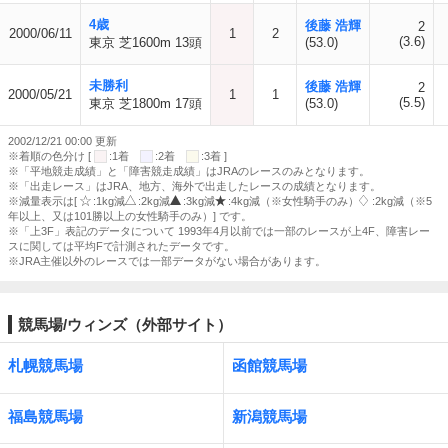
4歳
後藤 浩輝
2
2000/06/11
1
2
(3.6)
東京 芝1600m 13頭
(53.0)
未勝利
後藤 浩輝
2
2000/05/21
1
1
(5.5)
東京 芝1800m 17頭
(53.0)
2002/12/21 00:00 更新
※着順の色分け [
:1着
:2着
:3着 ]
※「平地競走成績」と「障害競走成績」はJRAのレースのみとなります。
※「出走レース」はJRA、地方、海外で出走したレースの成績となります。
※減量表示は[
:1kg減
:2kg減
:3kg減
:4kg減（※女性騎手のみ）
:2kg減（※5
年以上、又は101勝以上の女性騎手のみ）] です。
※「上3F」表記のデータについて 1993年4月以前では一部のレースが上4F、障害レー
スに関しては平均Fで計測されたデータです。
※JRA主催以外のレースでは一部データがない場合があります。
競馬場/ウィンズ（外部サイト）
札幌競馬場
函館競馬場
福島競馬場
新潟競馬場