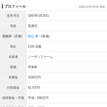
プロフィール
2002/12/18 00:00
生年月日
1997年3月25日
毛色
黒鹿毛
調教師（所属）
秋山 雅一
(美浦)
馬主
臼田 浩義
生産者
ノーザンファーム
産地
早来町
本賞金
3100万円
付加賞金
81.4万円
収得賞金：平地
平地：600万円