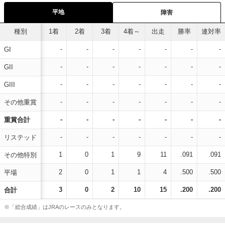
平地
障害
種別
1着
2着
3着
4着～
出走
勝率
連対率
-
-
-
-
-
-
-
GI
-
-
-
-
-
-
-
GII
-
-
-
-
-
-
-
GIII
-
-
-
-
-
-
-
その他重賞
-
-
-
-
-
-
-
重賞合計
-
-
-
-
-
-
-
リステッド
1
0
1
9
11
.091
.091
その他特別
2
0
1
1
4
.500
.500
平場
3
0
2
10
15
.200
.200
合計
※「総合成績」はJRAのレースのみとなります。