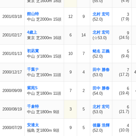
(4.9)
東京 芝1600m 18頭
(55.0)
館山特
北村 宏司
3
2001/03/18
12
9
(7.9)
中山 芝2000m 15頭
(52.0)
4歳上
北村 宏司
9
2001/02/17
6
14
(24.5)
東京 芝2000m 16頭
(☆53.0)
初凪賞
蛯名 正義
5
2001/01/13
10
7
(9.4)
中山 ダ1800m 15頭
(52.0)
千葉テ
田中 勝春
7
2000/12/17
9
4
(17.2)
中山 芝1600m 11頭
(53.0)
紫苑S
田中 勝春
6
2000/09/09
7
2
(19.4)
中山 芝1800m 11頭
(54.0)
千倉特
北村 宏司
6
2000/08/19
3
5
(21.7)
中山 芝1800m 9頭
(53.0)
安達太
後藤 浩輝
4
2000/07/29
9
5
(10.0)
福島 芝1800m 9頭
(52.0)