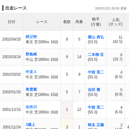
出走レース
2002/12/21 00:00
騎手
人気
日付
レース
着順
馬番
(オッズ)
(斤量)
秩父特
横山 典弘
11
2002/04/20
8
5
(42.5)
東京 芝2000m 16頭
(53.0)
野島崎
二本柳 壮
6
2002/03/24
9
14
(18.7)
中山 芝1800m 16頭
(53.0)
中京ス
中舘 英二
4
2002/03/02
5
9
(6.5)
中京 芝1800m 16頭
(55.0)
東雲賞
吉田 豊
5
2002/01/20
5
7
(9.9)
東京 芝1800m 15頭
(53.0)
矢作川
中舘 英二
4
2001/12/15
1
12
(6.6)
中京 芝1800m 16頭
(55.0)
3歳上
蛯名 正義
2
2001/11/24
3
1