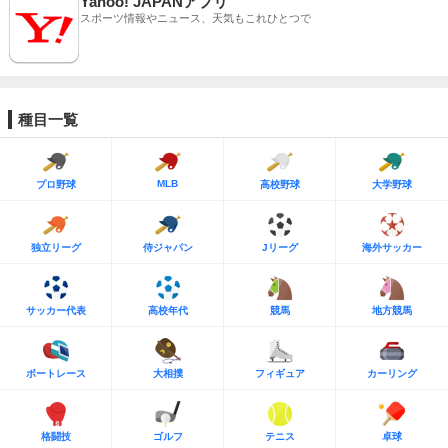
Yahoo! JAPANアプリ
スポーツ情報やニュース、天気もこれひとつで
種目一覧
MLB
プロ野球
高校野球
大学野球
独立リーグ
侍ジャパン
Jリーグ
海外サッカー
サッカー代表
高校年代
競馬
地方競馬
ボートレース
大相撲
フィギュア
カーリング
格闘技
ゴルフ
テニス
卓球