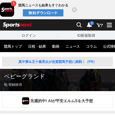
競馬ニュースも結果もすぐわかる
閉じる
スポーツナビ
検索
通知
i
ログイン
ID新規取得
競馬トップ
日程・結果
動画
ニュース
コラム
公式情
真中満＆五十嵐亮太が佐賀競馬予想に挑戦！（PR）
ベビーグランド
牝 登録抹消
先週的中! AIが平安エルムSを大予想