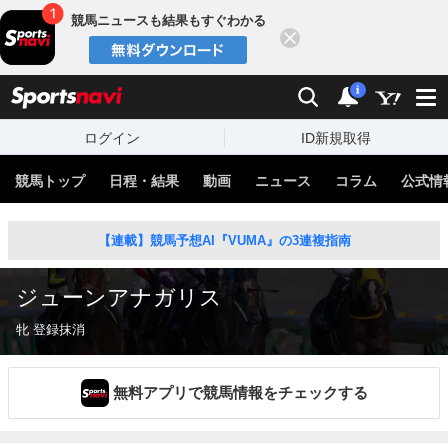
競馬ニュースも結果もすぐわかる
閉じる
スポーツナビ
検索
通知
i
ログイン
ID新規取得
競馬トップ
日程・結果
動画
ニュース
コラム
公式情
【連載】競馬予想AI『VUMA』の3連複指南
ジューンアナガリス
牝 登録抹消
無料アプリで競馬情報をチェックする