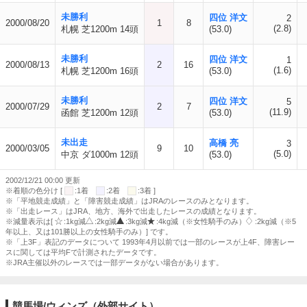
未勝利
四位 洋文
2
2000/08/20
1
8
(2.8)
札幌 芝1200m 14頭
(53.0)
未勝利
四位 洋文
1
2000/08/13
2
16
(1.6)
札幌 芝1200m 16頭
(53.0)
未勝利
四位 洋文
5
2000/07/29
2
7
(11.9)
函館 芝1200m 12頭
(53.0)
未出走
高橋 亮
3
2000/03/05
9
10
(5.0)
中京 ダ1000m 12頭
(53.0)
2002/12/21 00:00 更新
※着順の色分け [
:1着
:2着
:3着 ]
※「平地競走成績」と「障害競走成績」はJRAのレースのみとなります。
※「出走レース」はJRA、地方、海外で出走したレースの成績となります。
※減量表示は[
:1kg減
:2kg減
:3kg減
:4kg減（※女性騎手のみ）
:2kg減（※5
年以上、又は101勝以上の女性騎手のみ）] です。
※「上3F」表記のデータについて 1993年4月以前では一部のレースが上4F、障害レー
スに関しては平均Fで計測されたデータです。
※JRA主催以外のレースでは一部データがない場合があります。
競馬場/ウィンズ（外部サイト）