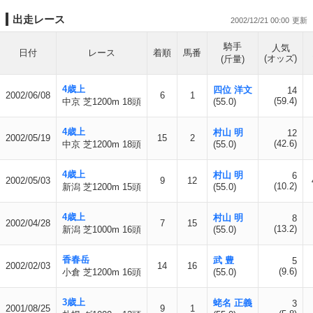
出走レース
2002/12/21 00:00
騎手
人気
日付
レース
着順
馬番
(オッズ)
(斤量)
4歳上
四位 洋文
14
2002/06/08
6
1
(59.4)
中京 芝1200m 18頭
(55.0)
4歳上
村山 明
12
2002/05/19
15
2
(42.6)
中京 芝1200m 18頭
(55.0)
4歳上
村山 明
6
2002/05/03
9
12
(10.2)
新潟 芝1200m 15頭
(55.0)
4歳上
村山 明
8
2002/04/28
7
15
(13.2)
新潟 芝1000m 16頭
(55.0)
香春岳
武 豊
5
2002/02/03
14
16
(9.6)
小倉 芝1200m 16頭
(55.0)
3歳上
蛯名 正義
3
2001/08/25
9
1