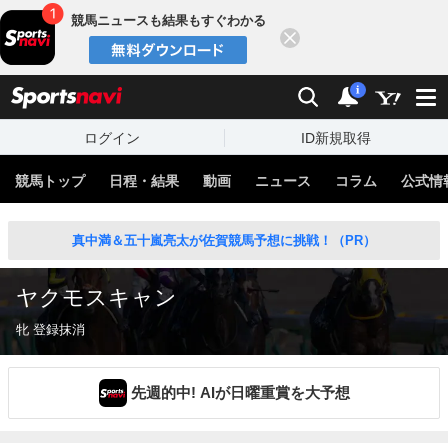
競馬ニュースも結果もすぐわかる
閉じる
スポーツナビ
検索
通知
i
ログイン
ID新規取得
競馬トップ
日程・結果
動画
ニュース
コラム
公式情
真中満＆五十嵐亮太が佐賀競馬予想に挑戦！（PR）
ヤクモスキャン
牝 登録抹消
先週的中! AIが日曜重賞を大予想