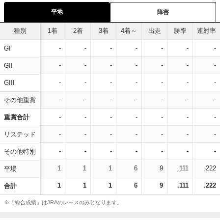
平地
障害
種別
1着
2着
3着
4着～
出走
勝率
連対率
-
-
-
-
-
-
-
GI
-
-
-
-
-
-
-
GII
-
-
-
-
-
-
-
GIII
-
-
-
-
-
-
-
その他重賞
-
-
-
-
-
-
-
重賞合計
-
-
-
-
-
-
-
リステッド
-
-
-
-
-
-
-
その他特別
1
1
1
6
9
.111
.222
平場
1
1
1
6
9
.111
.222
合計
※「総合成績」はJRAのレースのみとなります。