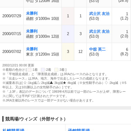
(26.5)
中山 ダ1200m 16頭
(53.0)
未勝利
武士沢 友治
1
2000/07/29
1
1
(1.2)
函館 ダ1000m 10頭
(53.0)
未勝利
武士沢 友治
1
2000/07/15
2
3
(2.0)
函館 ダ1000m 12頭
(53.0)
未勝利
中舘 英二
6
2000/07/02
3
12
(8.2)
東京 ダ1200m 15頭
(53.0)
2002/12/21 00:00 更新
※着順の色分け [
:1着
:2着
:3着 ]
※「平地競走成績」と「障害競走成績」はJRAのレースのみとなります。
※「出走レース」はJRA、地方、海外で出走したレースの成績となります。
※減量表示は[
:1kg減
:2kg減
:3kg減
:4kg減（※女性騎手のみ）
:2kg減（※5
年以上、又は101勝以上の女性騎手のみ）] です。
※「上3F」表記のデータについて 1993年4月以前では一部のレースが上4F、障害レー
スに関しては平均Fで計測されたデータです。
※JRA主催以外のレースでは一部データがない場合があります。
競馬場/ウィンズ（外部サイト）
札幌競馬場
函館競馬場