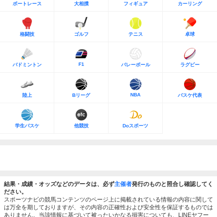
ボートレース
大相撲
フィギュア
カーリング
格闘技
ゴルフ
テニス
卓球
F1
バドミントン
バレーボール
ラグビー
NBA
陸上
Bリーグ
バスケ代表
学生バスケ
他競技
Doスポーツ
結果・成績・オッズなどのデータは、必ず
主催者
発行のものと照合し確認してく
ださい。
スポーツナビの競馬コンテンツのページ上に掲載されている情報の内容に関して
は万全を期しておりますが、その内容の正確性および安全性を保証するものでは
ありません。当該情報に基づいて被ったいかなる損害についても、LINEヤフー