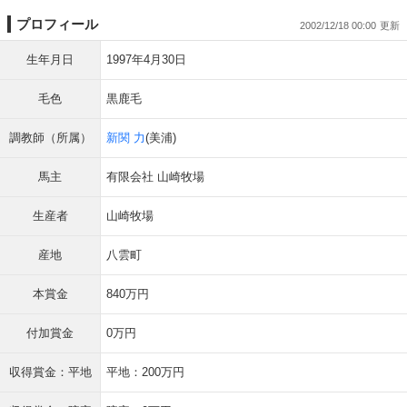
プロフィール
2002/12/18 00:00
生年月日
1997年4月30日
毛色
黒鹿毛
調教師（所属）
新関 力
(美浦)
馬主
有限会社 山崎牧場
生産者
山崎牧場
産地
八雲町
本賞金
840万円
付加賞金
0万円
収得賞金：平地
平地：200万円