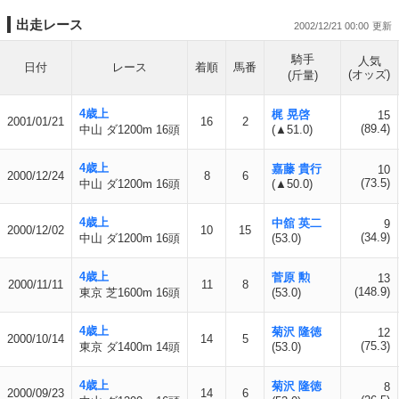
出走レース
2002/12/21 00:00
騎手
人気
日付
レース
着順
馬番
(オッズ)
(斤量)
4歳上
梶 晃啓
15
2001/01/21
16
2
(89.4)
中山 ダ1200m 16頭
(▲51.0)
4歳上
嘉藤 貴行
10
2000/12/24
8
6
(73.5)
中山 ダ1200m 16頭
(▲50.0)
4歳上
中舘 英二
9
2000/12/02
10
15
(34.9)
中山 ダ1200m 16頭
(53.0)
4歳上
菅原 勲
13
2000/11/11
11
8
(148.9)
東京 芝1600m 16頭
(53.0)
4歳上
菊沢 隆徳
12
2000/10/14
14
5
(75.3)
東京 ダ1400m 14頭
(53.0)
4歳上
菊沢 隆徳
8
2000/09/23
14
6