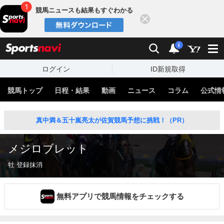
競馬ニュースも結果もすぐわかる
閉じる
スポーツナビ
検索
通知
i
ログイン
ID新規取得
競馬トップ
日程・結果
動画
ニュース
コラム
公式情
真中満＆五十嵐亮太が佐賀競馬予想に挑戦！（PR）
メジロブレット
牡 登録抹消
無料アプリで競馬情報をチェックする