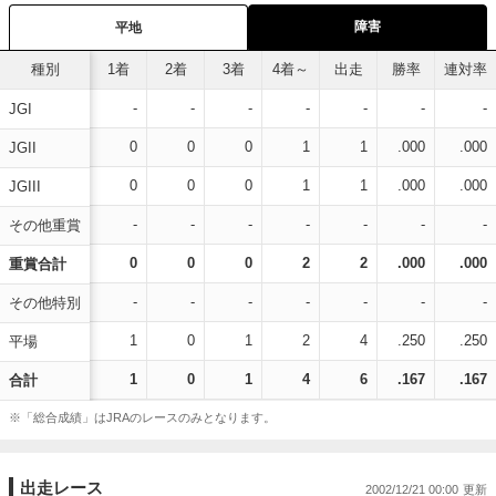
障害
平地
種別
1着
2着
3着
4着～
出走
勝率
連対率
-
-
-
-
-
-
-
JGI
0
0
0
1
1
.000
.000
JGII
0
0
0
1
1
.000
.000
JGIII
-
-
-
-
-
-
-
その他重賞
0
0
0
2
2
.000
.000
重賞合計
-
-
-
-
-
-
-
その他特別
1
0
1
2
4
.250
.250
平場
1
0
1
4
6
.167
.167
合計
※「総合成績」はJRAのレースのみとなります。
出走レース
2002/12/21 00:00