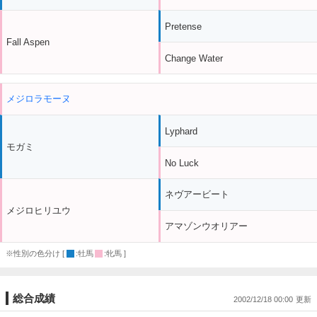
Pretense
Fall Aspen
Change Water
メジロラモーヌ
Lyphard
モガミ
No Luck
ネヴアービート
メジロヒリユウ
アマゾンウオリアー
※性別の色分け [
:牡馬
:牝馬 ]
総合成績
2002/12/18 00:00