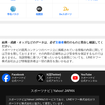
学生バスケ
他競技
Doスポーツ
結果・成績・オッズなどのデータは、必ず
主催者
発行のものと照合し確認してく
ださい。
スポーツナビの競馬コンテンツのページ上に掲載されている情報の内容に関して
は万全を期しておりますが、その内容の正確性および安全性を保証するものでは
ありません。当該情報に基づいて被ったいかなる損害についても、LINEヤフー
株式会社および情報提供者は一切の責任を負いかねます。
Facebook
X(旧Twitter)
YouTube
スポーツナビ
スポーツナビ
スポーツナビ
公式ページ
公式アカウント
公式チャンネル
スポーツナビ
Yahoo! JAPAN
スポーツナビはYahoo! JAPANのサービスであり、LINEヤフー株式会社がス
ポーツナビ株式会社と協力して運営しています。