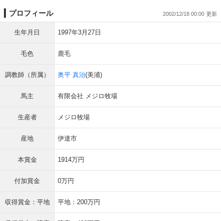
プロフィール
2002/12/18 00:00
生年月日
1997年3月27日
毛色
鹿毛
調教師（所属）
奥平 真治
(美浦)
馬主
有限会社 メジロ牧場
生産者
メジロ牧場
産地
伊達市
本賞金
1914万円
付加賞金
0万円
収得賞金：平地
平地：200万円