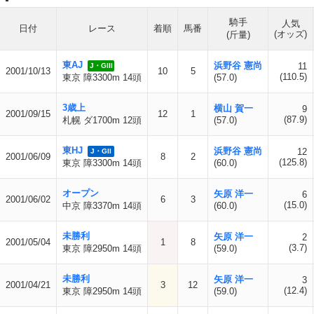
騎手
人気
日付
レース
着順
馬番
(オッズ)
(斤量)
東AJ
浜野谷 憲尚
11
J・GIII
2001/10/13
10
5
(110.5)
東京 障3300m 14頭
(57.0)
3歳上
横山 賀一
9
2001/09/15
12
1
(87.9)
札幌 ダ1700m 12頭
(57.0)
東HJ
浜野谷 憲尚
12
J・GII
2001/06/09
8
2
(125.8)
東京 障3300m 14頭
(60.0)
オープン
矢原 洋一
6
2001/06/02
6
3
(15.0)
中京 障3370m 14頭
(60.0)
未勝利
矢原 洋一
2
2001/05/04
1
8
(3.7)
東京 障2950m 14頭
(59.0)
未勝利
矢原 洋一
3
2001/04/21
3
12
(12.4)
東京 障2950m 14頭
(59.0)