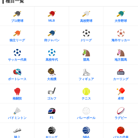
種目一覧
MLB
プロ野球
高校野球
大学野球
独立リーグ
侍ジャパン
Jリーグ
海外サッカー
サッカー代表
高校年代
競馬
地方競馬
ボートレース
大相撲
フィギュア
カーリング
格闘技
ゴルフ
テニス
卓球
F1
バドミントン
バレーボール
ラグビー
NBA
陸上
Bリーグ
バスケ代表