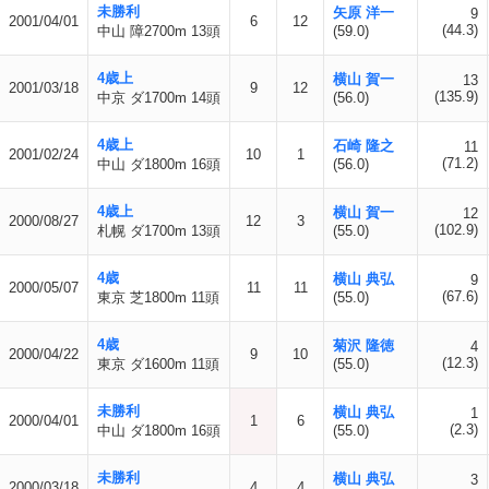
未勝利
矢原 洋一
9
2001/04/01
6
12
(44.3)
中山 障2700m 13頭
(59.0)
4歳上
横山 賀一
13
2001/03/18
9
12
(135.9)
中京 ダ1700m 14頭
(56.0)
4歳上
石崎 隆之
11
2001/02/24
10
1
(71.2)
中山 ダ1800m 16頭
(56.0)
4歳上
横山 賀一
12
2000/08/27
12
3
(102.9)
札幌 ダ1700m 13頭
(55.0)
4歳
横山 典弘
9
2000/05/07
11
11
(67.6)
東京 芝1800m 11頭
(55.0)
4歳
菊沢 隆徳
4
2000/04/22
9
10
(12.3)
東京 ダ1600m 11頭
(55.0)
未勝利
横山 典弘
1
2000/04/01
1
6
(2.3)
中山 ダ1800m 16頭
(55.0)
未勝利
横山 典弘
3
2000/03/18
4
4