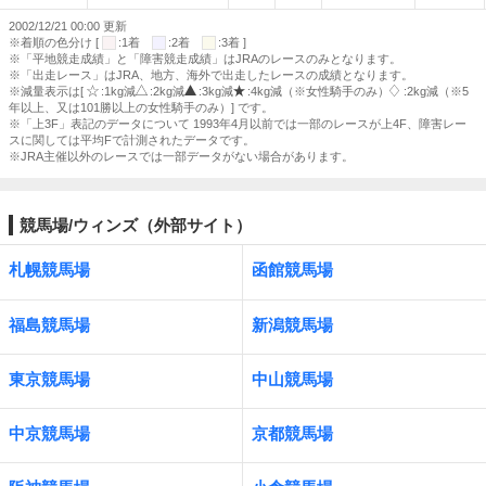
2002/12/21 00:00 更新
※着順の色分け [
:1着
:2着
:3着 ]
※「平地競走成績」と「障害競走成績」はJRAのレースのみとなります。
※「出走レース」はJRA、地方、海外で出走したレースの成績となります。
※減量表示は[
:1kg減
:2kg減
:3kg減
:4kg減（※女性騎手のみ）
:2kg減（※5
年以上、又は101勝以上の女性騎手のみ）] です。
※「上3F」表記のデータについて 1993年4月以前では一部のレースが上4F、障害レー
スに関しては平均Fで計測されたデータです。
※JRA主催以外のレースでは一部データがない場合があります。
競馬場/ウィンズ（外部サイト）
札幌競馬場
函館競馬場
福島競馬場
新潟競馬場
東京競馬場
中山競馬場
中京競馬場
京都競馬場