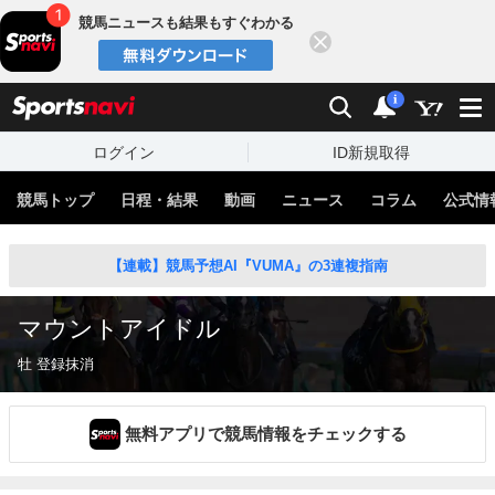
競馬ニュースも結果もすぐわかる
閉じる
スポーツナビ
検索
通知
i
ログイン
ID新規取得
競馬トップ
日程・結果
動画
ニュース
コラム
公式情
【連載】競馬予想AI『VUMA』の3連複指南
マウントアイドル
牡 登録抹消
無料アプリで競馬情報をチェックする