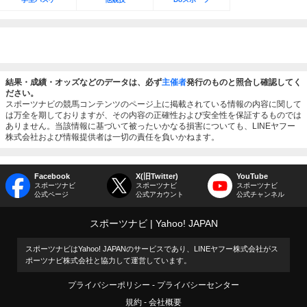
結果・成績・オッズなどのデータは、必ず
主催者
発行のものと照合し確認してく
ださい。
スポーツナビの競馬コンテンツのページ上に掲載されている情報の内容に関して
は万全を期しておりますが、その内容の正確性および安全性を保証するものでは
ありません。当該情報に基づいて被ったいかなる損害についても、LINEヤフー
株式会社および情報提供者は一切の責任を負いかねます。
Facebook
X(旧Twitter)
YouTube
スポーツナビ
スポーツナビ
スポーツナビ
公式ページ
公式アカウント
公式チャンネル
スポーツナビ
Yahoo! JAPAN
スポーツナビはYahoo! JAPANのサービスであり、LINEヤフー株式会社がス
ポーツナビ株式会社と協力して運営しています。
プライバシーポリシー
プライバシーセンター
規約
会社概要