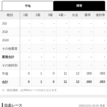
障害
平地
種別
1着
2着
3着
4着～
出走
勝率
連対率
-
-
-
-
-
-
-
JGI
-
-
-
-
-
-
-
JGII
-
-
-
-
-
-
-
JGIII
-
-
-
-
-
-
-
その他重賞
-
-
-
-
-
-
-
重賞合計
-
-
-
-
-
-
-
その他特別
0
1
0
11
12
.000
.083
平場
0
1
0
11
12
.000
.083
合計
※「総合成績」はJRAのレースのみとなります。
出走レース
2002/12/21 00:00