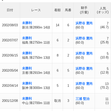
騎手
人気
日付
レース
着順
馬番
(オッズ)
(斤量)
未勝利
浜野谷 憲尚
7
2002/08/03
14
6
(46.7)
新潟 障2890m 14頭
(60.0)
未勝利
浜野谷 憲尚
7
2002/07/07
6
2
(25.8)
福島 障2750m 11頭
(60.0)
未勝利
浜野谷 憲尚
5
2002/06/15
8
2
(10.8)
福島 障2750m 13頭
(60.0)
未勝利
浜野谷 憲尚
5
2002/05/04
6
5
(12.9)
京都 障2910m 14頭
(60.0)
未勝利
浜野谷 憲尚
13
2002/04/14
5
1
(70.2)
阪神 障3000m 13頭
(60.0)
未勝利
三浦 堅治
11
2001/12/08
取消
3
(-)
中山 障2700m 11頭
(60.0)