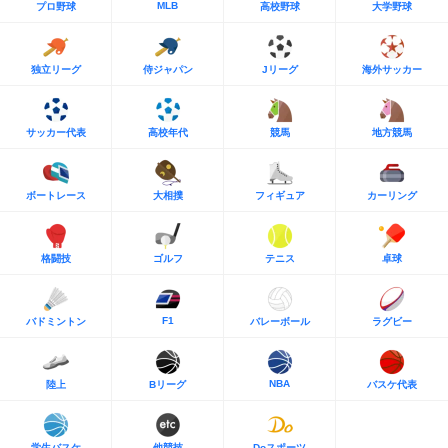
MLB
プロ野球
高校野球
大学野球
独立リーグ
侍ジャパン
Jリーグ
海外サッカー
サッカー代表
高校年代
競馬
地方競馬
ボートレース
大相撲
フィギュア
カーリング
格闘技
ゴルフ
テニス
卓球
F1
バドミントン
バレーボール
ラグビー
NBA
陸上
Bリーグ
バスケ代表
学生バスケ
他競技
Doスポーツ