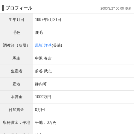
プロフィール
2003/2/27 00:00
生年月日
1997年5月21日
毛色
鹿毛
調教師（所属）
黒坂 洋基
(美浦)
馬主
中沢 春吉
生産者
前谷 武志
産地
静内町
本賞金
1009万円
付加賞金
0万円
収得賞金：平地
平地：0万円