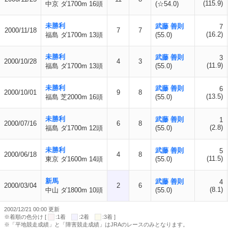
(115.9)
中京 ダ1700m 16頭
(☆54.0)
未勝利
武藤 善則
7
2000/11/18
7
7
(16.2)
福島 ダ1700m 13頭
(55.0)
未勝利
武藤 善則
3
2000/10/28
4
3
(11.9)
福島 ダ1700m 13頭
(55.0)
未勝利
武藤 善則
6
2000/10/01
9
8
(13.5)
福島 芝2000m 16頭
(55.0)
未勝利
武藤 善則
1
2000/07/16
6
8
(2.8)
福島 ダ1700m 12頭
(55.0)
未勝利
武藤 善則
5
2000/06/18
4
8
(11.5)
東京 ダ1600m 14頭
(55.0)
新馬
武藤 善則
4
2000/03/04
2
6
(8.1)
中山 ダ1800m 10頭
(55.0)
2002/12/21 00:00 更新
※着順の色分け [
:1着
:2着
:3着 ]
※「平地競走成績」と「障害競走成績」はJRAのレースのみとなります。