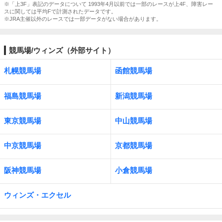
※「上3F」表記のデータについて 1993年4月以前では一部のレースが上4F、障害レー
スに関しては平均Fで計測されたデータです。
※JRA主催以外のレースでは一部データがない場合があります。
競馬場/ウィンズ（外部サイト）
札幌競馬場
函館競馬場
福島競馬場
新潟競馬場
東京競馬場
中山競馬場
中京競馬場
京都競馬場
阪神競馬場
小倉競馬場
ウィンズ・エクセル