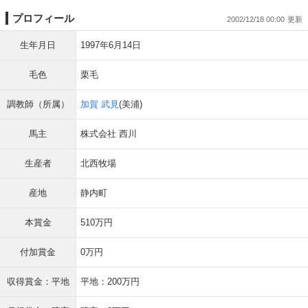
プロフィール
2002/12/18 00:00
生年月日
1997年6月14日
毛色
栗毛
調教師（所属）
加賀 武見
(美浦)
馬主
株式会社 西川
生産者
北西牧場
産地
静内町
本賞金
510万円
付加賞金
0万円
収得賞金：平地
平地：200万円