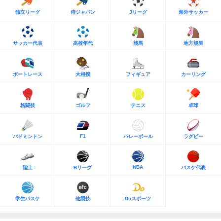
独立リーグ
侍ジャパン
Jリーグ
海外サッカー
サッカー代表
高校年代
競馬
地方競馬
ボートレース
大相撲
フィギュア
カーリング
格闘技
ゴルフ
テニス
卓球
F1
バドミントン
バレーボール
ラグビー
NBA
陸上
Bリーグ
バスケ代表
学生バスケ
他競技
Doスポーツ