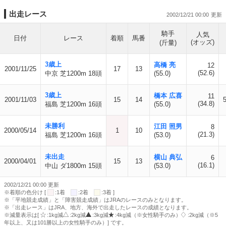
出走レース
2002/12/21 00:00
騎手
人気
日付
レース
着順
馬番
(オッズ)
(斤量)
3歳上
高橋 亮
12
2001/11/25
17
13
(52.6)
中京 芝1200m 18頭
(55.0)
3歳上
橋本 広喜
11
2001/11/03
15
14
(34.8)
福島 芝1200m 16頭
(55.0)
未勝利
江田 照男
8
2000/05/14
1
10
(21.3)
福島 芝1200m 16頭
(53.0)
未出走
横山 典弘
6
2000/04/01
15
13
(16.1)
中山 ダ1800m 15頭
(53.0)
2002/12/21 00:00 更新
※着順の色分け [
:1着
:2着
:3着 ]
※「平地競走成績」と「障害競走成績」はJRAのレースのみとなります。
※「出走レース」はJRA、地方、海外で出走したレースの成績となります。
※減量表示は[
:1kg減
:2kg減
:3kg減
:4kg減（※女性騎手のみ）
:2kg減（※5
年以上、又は101勝以上の女性騎手のみ）] です。