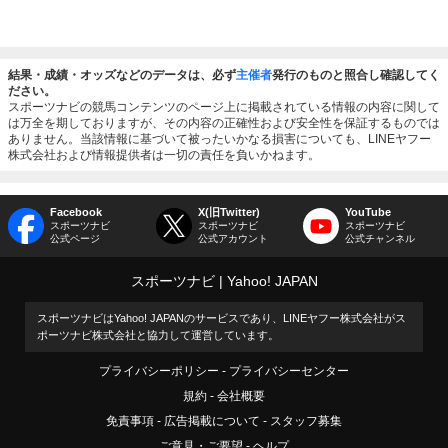
結果・成績・オッズなどのデータは、必ず
主催者
発行のものと照合し確認してく
ださい。
スポーツナビの競馬コンテンツのページ上に掲載されている情報の内容に関して
は万全を期しておりますが、その内容の正確性および安全性を保証するものでは
ありません。当該情報に基づいて被ったいかなる損害についても、LINEヤフー
株式会社および情報提供者は一切の責任を負いかねます。
Facebook
X(旧Twitter)
YouTube
スポーツナビ
スポーツナビ
スポーツナビ
公式ページ
公式アカウント
公式チャンネル
スポーツナビ
Yahoo! JAPAN
スポーツナビはYahoo! JAPANのサービスであり、LINEヤフー株式会社がス
ポーツナビ株式会社と協力して運営しています。
プライバシーポリシー
プライバシーセンター
規約
会社概要
免責事項
広告掲載について
スタッフ募集
ご意見・ご要望
ヘルプ