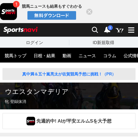
競馬ニュースも結果もすぐわかる
閉じる
スポーツナビ
検索
通知
i
ログイン
ID新規取得
競馬トップ
日程・結果
動画
ニュース
コラム
公式情
真中満＆五十嵐亮太が佐賀競馬予想に挑戦！（PR）
ウエスタンマデリア
牝 登録抹消
先週的中! AIが平安エルムSを大予想