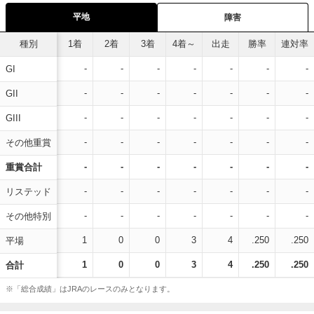
平地
障害
種別
1着
2着
3着
4着～
出走
勝率
連対率
-
-
-
-
-
-
-
GI
-
-
-
-
-
-
-
GII
-
-
-
-
-
-
-
GIII
-
-
-
-
-
-
-
その他重賞
-
-
-
-
-
-
-
重賞合計
-
-
-
-
-
-
-
リステッド
-
-
-
-
-
-
-
その他特別
1
0
0
3
4
.250
.250
平場
1
0
0
3
4
.250
.250
合計
※「総合成績」はJRAのレースのみとなります。