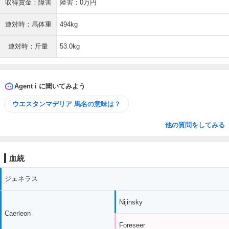
収得賞金：障害
障害：0万円
連対時：馬体重
494kg
連対時：斤量
53.0kg
Agent i に聞いてみよう
ウエスタンマデリア 馬名の意味は？
他の質問をしてみる
血統
ジェネラス
Nijinsky
Caerleon
Foreseer