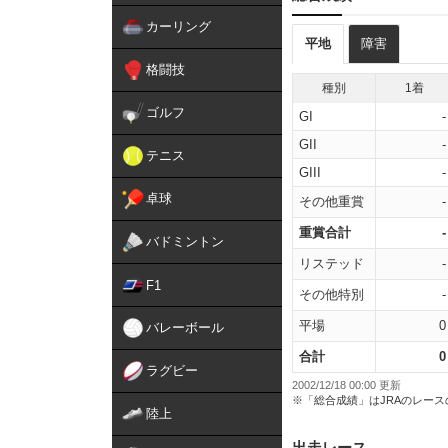
カーリング
平地
障害
格闘技
種別
1着
ゴルフ
GI
-
GII
-
テニス
GIII
-
卓球
その他重賞
-
重賞合計
-
バドミントン
リステッド
-
F1
その他特別
-
平場
0
バレーボール
合計
0
ラグビー
2002/12/18 00:00 更新
※「総合成績」はJRAのレー
陸上
出走レース