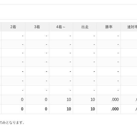
2着
3着
4着～
出走
勝率
連対
-
-
-
-
-
-
-
-
-
-
-
-
-
-
-
-
-
-
-
-
-
-
-
-
-
-
-
-
-
-
-
-
-
-
-
0
0
10
10
.000
0
0
10
10
.000
スのみとなります。