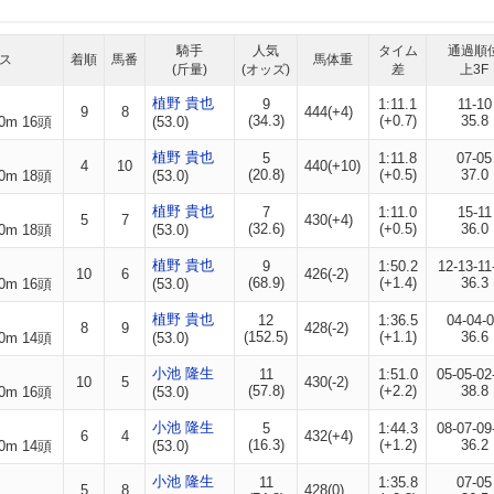
騎手
人気
タイム
通過順
ス
着順
馬番
馬体重
(斤量)
(オッズ)
差
上3F
植野 貴也
9
1:11.1
11-10
9
8
444(+4)
(34.3)
(+0.7)
35.8
0m 16頭
(53.0)
植野 貴也
5
1:11.8
07-05
4
10
440(+10)
(20.8)
(+0.5)
37.0
0m 18頭
(53.0)
植野 貴也
7
1:11.0
15-11
5
7
430(+4)
(32.6)
(+0.5)
36.0
0m 18頭
(53.0)
植野 貴也
9
1:50.2
12-13-11
10
6
426(-2)
(68.9)
(+1.4)
36.3
0m 16頭
(53.0)
植野 貴也
12
1:36.5
04-04-
8
9
428(-2)
(152.5)
(+1.1)
36.6
0m 14頭
(53.0)
小池 隆生
11
1:51.0
05-05-02
10
5
430(-2)
(57.8)
(+2.2)
38.8
0m 16頭
(53.0)
小池 隆生
5
1:44.3
08-07-09
6
4
432(+4)
(16.3)
(+1.2)
36.2
0m 14頭
(53.0)
小池 隆生
11
1:35.8
07-05
5
8
428(0)