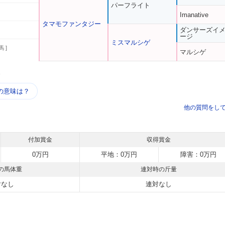
パーフライト
Imanative
タマモファンタジー
ダンサーズイ
ージ
ミスマルシゲ
馬 ]
マルシゲ
う
の意味は？
他の質問をし
付加賞金
収得賞金
0万円
平地：0万円
障害：0万円
の馬体重
連対時の斤量
対なし
連対なし