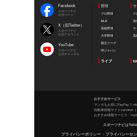
Facebook
野球
サ
スポーツナビ
プロ野球
J
公式ページ
MLB
海
X（旧Twitter）
高校野球
サ
スポーツナビ
公式アカウント
大学野球
高
独立リーグ
YouTube
スポーツナビ
侍ジャパン
公式チャンネル
ライブ
to
おすすめサービス
マンガもお得にPayPayで eboo
自動車情報サイトcarview!
おすすめ情報サービス「mybe
スポーツナビはYah
プライバシーポリシー
-
プライバシーセ