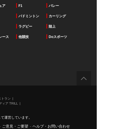
ュア
F1
バレー
バドミントン
カーリング
ラグビー
陸上
レース
他競技
Doスポーツ
ストラン
ィア TRILL
力して運営しています。
-
ご意見・ご要望
-
ヘルプ・お問い合わせ