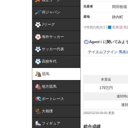
生産者
岡田牧場
侍ジャパン
産地
静内町
Jリーグ
※性別の色分け [
:牡馬
:牝
海外サッカー
Agent i に聞いてみよ
サッカー代表
テイエムフクイン 馬名
高校年代
競馬
本賞金
地方競馬
179万円
連対時
ボートレース
連
大相撲
2002/12/18 00:00
フィギュア
総合成績