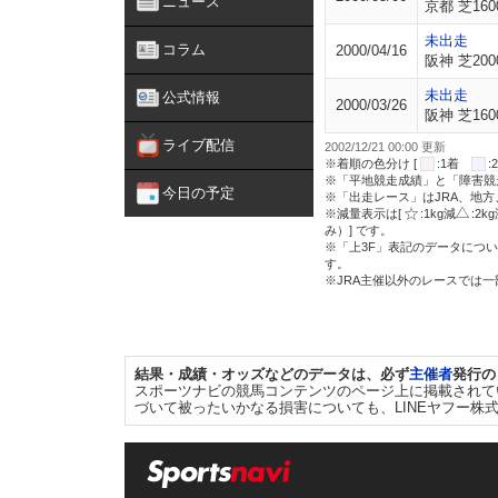
ニュース
京都 芝160
未出走
コラム
2000/04/16
阪神 芝200
未出走
公式情報
2000/03/26
阪神 芝160
ライブ配信
2002/12/21 00:00 更新
※着順の色分け [
:1着
※「平地競走成績」と「障害競
今日の予定
※「出走レース」はJRA、地
※減量表示は[
:1kg減
:2k
み）] です。
※「上3F」表記のデータについ
す。
※JRA主催以外のレースでは
結果・成績・オッズなどのデータは、必ず
主催者
発行の
スポーツナビの競馬コンテンツのページ上に掲載されて
づいて被ったいかなる損害についても、LINEヤフー株