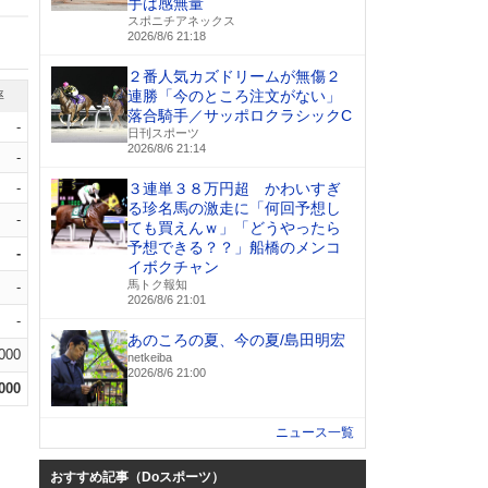
手は感無量
スポニチアネックス
2026/8/6 21:18
２番人気カズドリームが無傷２
連勝「今のところ注文がない」
率
落合騎手／サッポロクラシックC
-
日刊スポーツ
2026/8/6 21:14
-
-
３連単３８万円超 かわいすぎ
る珍名馬の激走に「何回予想し
-
ても買えんｗ」「どうやったら
予想できる？？」船橋のメンコ
-
イボクチャン
馬トク報知
-
2026/8/6 21:01
-
あのころの夏、今の夏/島田明宏
.000
netkeiba
2026/8/6 21:00
.000
ニュース一覧
おすすめ記事（Doスポーツ）