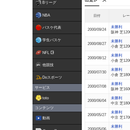
Bリーグ
NBA
日付
レー
未勝利
バスケ代表
2000/09/24
阪神 芝120
学生バスケ
未勝利
2000/08/27
小倉 芝120
NFL
未勝利
2000/08/12
小倉 芝120
他競技
未勝利
2000/07/30
小倉 芝180
Doスポーツ
未勝利
2000/07/08
サービス
阪神 芝160
toto
未勝利
2000/06/04
中京 芝180
コンテンツ
未勝利
2000/05/27
中京 芝170
動画
未勝利
2000/05/06