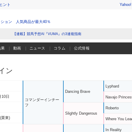
ヒント
Yahoo
ション 人気商品が最大40％
【連載】競馬予想AI『VUMA』の3連複指南
結果
動画
ニュース
コラム
公式情報
イン
Lyphard
Dancing Brave
月10日
Navajo Princes
コマンダーインチー
フ
Roberto
Slightly Dangerous
(栗東)
Where You Lea
In Reality