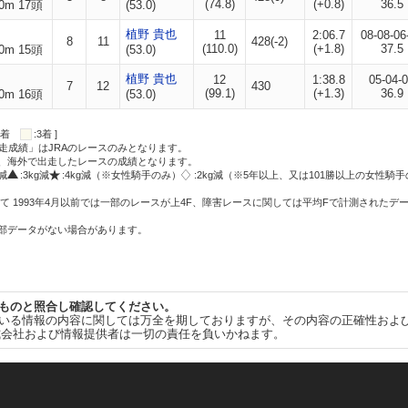
(74.8)
(+0.8)
36.5
0m 17頭
(53.0)
植野 貴也
11
2:06.7
08-08-06
8
11
428(-2)
(110.0)
(+1.8)
37.5
0m 15頭
(53.0)
植野 貴也
12
1:38.8
05-04-
7
12
430
(99.1)
(+1.3)
36.9
0m 16頭
(53.0)
:2着
:3着 ]
走成績」はJRAのレースのみとなります。
方、海外で出走したレースの成績となります。
g減
:3kg減
:4kg減（※女性騎手のみ）
:2kg減（※5年以上、又は101勝以上の女性騎手
て 1993年4月以前では一部のレースが上4F、障害レースに関しては平均Fで計測されたデ
一部データがない場合があります。
ものと照合し確認してください。
いる情報の内容に関しては万全を期しておりますが、その内容の正確性およ
式会社および情報提供者は一切の責任を負いかねます。