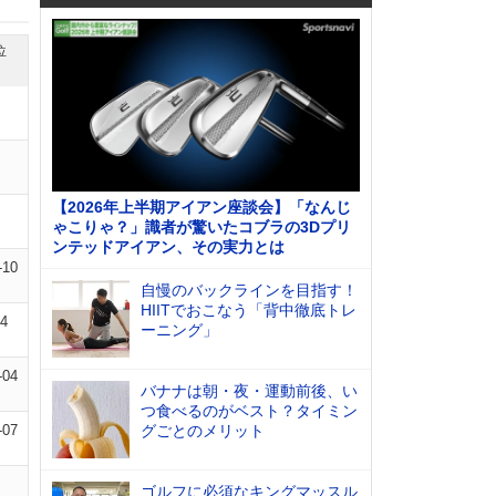
位
【2026年上半期アイアン座談会】「なんじ
ゃこりゃ？」識者が驚いたコブラの3Dプリ
ンテッドアイアン、その実力とは
-10
自慢のバックラインを目指す！
HIITでおこなう「背中徹底トレ
04
ーニング」
-04
バナナは朝・夜・運動前後、い
つ食べるのがベスト？タイミン
-07
グごとのメリット
ゴルフに必須なキングマッスル