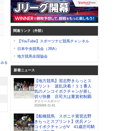
メ
関連リンク（外部）
【YouTube】スポーツナビ競馬チャンネル
日本中央競馬会（JRA）
地方競馬全国協会
てみる
新着ニュース
【地方競馬】習志野きらっとス
プリント 波乱決着！１１番人
気のメンコイボクチャンが差し
切り快勝 庄司大は重賞初制覇
デイリースポーツ
2026/8/6 21:41
【船橋競馬 スポニチ賞習志野
きらっとスプリント】伏兵メン
コイボクチャンがV 41歳庄司騎