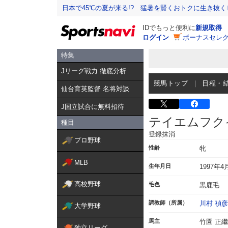
日本で45℃の夏が来る!? 猛暑を賢くおトクに生き抜く
IDでもっと便利に
新規取得
ログイン
ボーナスセレク
特集
Jリーグ戦力 徹底分析
競馬トップ
日程・
仙台育英監督 名将対談
J国立試合に無料招待
テイエムフク
種目
登録抹消
プロ野球
性齢
牝
MLB
生年月日
1997年4
高校野球
毛色
黒鹿毛
調教師（所属）
川村 禎彦
大学野球
馬主
竹園 正繼
独立リーグ