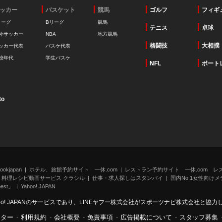
ッカー
バスケット
競馬
ゴルフ
フィギ
リーグ
Bリーグ
競馬
テニス
卓球
外サッカー
NBA
地方競馬
格闘技
大相撲
ッカー代表
バスケ代表
校年代
学生バスケ
NFL
ボート
to
kjapan
ホテル、旅館予約サイト 一休.com
レストラン予約サイト 一休.com レ
料理レシピ動画サービス クラシル
仕事・求人探しはスタンバイ
国内No.1女性向けメデ
st」
Yahoo! JAPAN
oo! JAPANのサービスであり、LINEヤフー株式会社がスポーツナビ株式会社と協
ンター
-
利用規約
-
会社概要
-
免責事項
-
広告掲載について
-
スタッフ募集