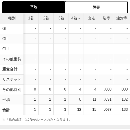
平地
障害
種別
1着
2着
3着
4着～
出走
勝率
連対率
-
-
-
-
-
-
-
GI
-
-
-
-
-
-
-
GII
-
-
-
-
-
-
-
GIII
-
-
-
-
-
-
-
その他重賞
-
-
-
-
-
-
-
重賞合計
-
-
-
-
-
-
-
リステッド
0
0
0
4
4
.000
.000
その他特別
1
1
1
8
11
.091
.182
平場
1
1
1
12
15
.067
.133
合計
※「総合成績」はJRAのレースのみとなります。