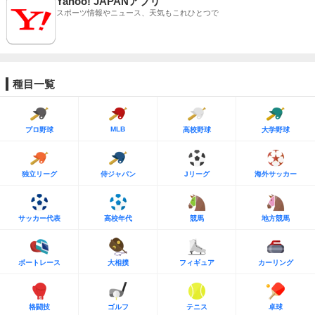
Yahoo! JAPANアプリ
スポーツ情報やニュース、天気もこれひとつで
種目一覧
MLB
プロ野球
高校野球
大学野球
独立リーグ
侍ジャパン
Jリーグ
海外サッカー
サッカー代表
高校年代
競馬
地方競馬
ボートレース
大相撲
フィギュア
カーリング
格闘技
ゴルフ
テニス
卓球