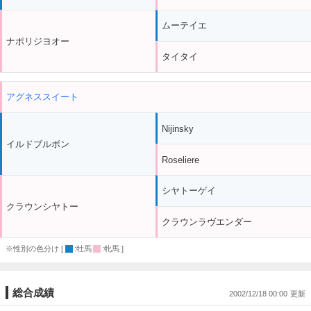
ムーテイエ
ナポリジヨオー
タイタイ
アグネススイート
Nijinsky
イルドブルボン
Roseliere
シヤトーゲイ
クラウンシヤトー
クラウンラヴエンダー
※性別の色分け [
:牡馬
:牝馬 ]
総合成績
2002/12/18 00:00