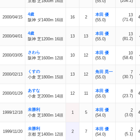
(206.2)
京都 芝1800m 16頭
(55.0)
4歳
本田 優
13
2000/04/15
16
2
(71.4)
阪神 ダ1400m 16頭
(55.0)
4歳
本田 優
13
2000/04/01
13
13
(81.2)
阪神 芝1200m 16頭
(55.0)
さわら
本田 優
10
2000/03/05
10
12
(58.4)
阪神 芝1600m 12頭
(55.0)
くすの
角田 晃一
7
2000/02/13
13
12
(30.7)
小倉 芝1800m 15頭
(55.0)
あすな
本田 優
8
2000/01/29
12
11
(23.7)
小倉 芝2000m 14頭
(55.0)
未勝利
本田 優
2
1999/12/18
1
5
(3.0)
小倉 芝1800m 14頭
(54.0)
未勝利
本田 優
2
1999/11/20
2
7
(5.1)
京都 芝1400m 12頭
(54.0)