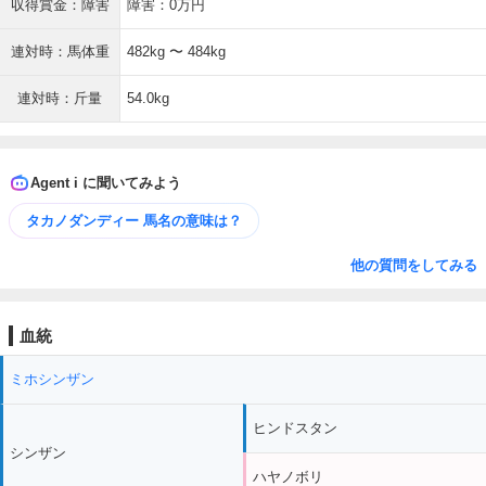
収得賞金：障害
障害：0万円
連対時：馬体重
482kg 〜 484kg
連対時：斤量
54.0kg
Agent i に聞いてみよう
タカノダンディー 馬名の意味は？
他の質問をしてみる
血統
ミホシンザン
ヒンドスタン
シンザン
ハヤノボリ