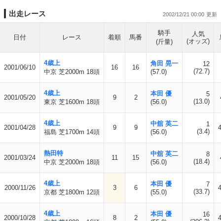
出走レース
2002/12/21 00:00
騎手
人気
日付
レース
着順
馬番
(オッズ)
(斤量)
4歳上
角田 晃一
12
2001/06/10
16
16
(72.7)
中京 芝2000m 18頭
(57.0)
4歳上
本田 優
5
2001/05/20
9
2
(13.0)
東京 芝1600m 18頭
(56.0)
4歳上
中舘 英二
1
2001/04/28
9
9
(3.4)
福島 芝1700m 14頭
(56.0)
熱田特
中舘 英二
8
2001/03/24
11
15
(18.4)
中京 芝2000m 18頭
(56.0)
4歳上
本田 優
7
2000/11/26
3
6
(33.7)
京都 芝1800m 12頭
(55.0)
4歳上
本田 優
16
2000/10/28
8
2