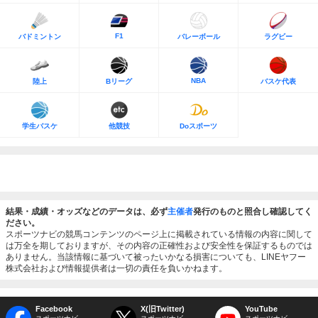
F1
バドミントン
バレーボール
ラグビー
NBA
陸上
Bリーグ
バスケ代表
学生バスケ
他競技
Doスポーツ
結果・成績・オッズなどのデータは、必ず
主催者
発行のものと照合し確認してく
ださい。
スポーツナビの競馬コンテンツのページ上に掲載されている情報の内容に関して
は万全を期しておりますが、その内容の正確性および安全性を保証するものでは
ありません。当該情報に基づいて被ったいかなる損害についても、LINEヤフー
株式会社および情報提供者は一切の責任を負いかねます。
Facebook
X(旧Twitter)
YouTube