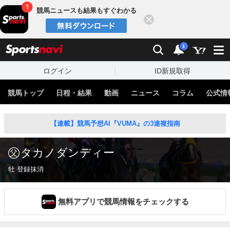
競馬ニュースも結果もすぐわかる
閉じる
スポーツナビ
検索
通知
i
ログイン
ID新規取得
競馬トップ
日程・結果
動画
ニュース
コラム
公式情
【連載】競馬予想AI『VUMA』の3連複指南
タカノダンディー
牡 登録抹消
無料アプリで競馬情報をチェックする