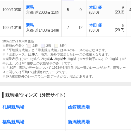
新馬
本田 優
6
1999/10/30
5
9
(23.3)
京都 芝2000m 11頭
(53.0)
新馬
本田 優
8
1999/10/16
7
12
(29.7)
京都 芝1400m 14頭
(53.0)
2002/12/21 00:00 更新
※着順の色分け [
:1着
:2着
:3着 ]
※「平地競走成績」と「障害競走成績」はJRAのレースのみとなります。
※「出走レース」はJRA、地方、海外で出走したレースの成績となります。
※減量表示は[
:1kg減
:2kg減
:3kg減
:4kg減（※女性騎手のみ）
:2kg減（※5
年以上、又は101勝以上の女性騎手のみ）] です。
※「上3F」表記のデータについて 1993年4月以前では一部のレースが上4F、障害レー
スに関しては平均Fで計測されたデータです。
※JRA主催以外のレースでは一部データがない場合があります。
競馬場/ウィンズ（外部サイト）
札幌競馬場
函館競馬場
福島競馬場
新潟競馬場