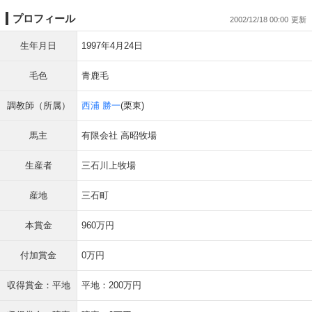
プロフィール
2002/12/18 00:00
生年月日
1997年4月24日
毛色
青鹿毛
調教師（所属）
西浦 勝一
(栗東)
馬主
有限会社 高昭牧場
生産者
三石川上牧場
産地
三石町
本賞金
960万円
付加賞金
0万円
収得賞金：平地
平地：200万円