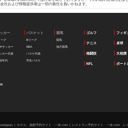
式会社および情報提供者は一切の責任を負いかねます。
ッカー
バスケット
競馬
ゴルフ
フィギ
リーグ
Bリーグ
競馬
テニス
卓球
外サッカー
NBA
地方競馬
格闘技
大相撲
ッカー代表
バスケ代表
校年代
学生バスケ
NFL
ボート
to
kjapan
ホテル、旅館予約サイト 一休.com
レストラン予約サイト 一休.com レ