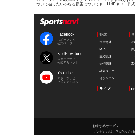
づいて被ったいかなる損害についても、LINEヤフー株
Facebook
野球
サ
スポーツナビ
プロ野球
J
公式ページ
MLB
海
X（旧Twitter）
高校野球
サ
スポーツナビ
公式アカウント
大学野球
高
独立リーグ
YouTube
スポーツナビ
侍ジャパン
公式チャンネル
ライブ
to
おすすめサービス
マンガもお得にPayPayで eboo