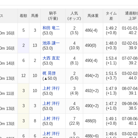
騎手
人気
タイム
通過順
ス
着順
馬番
馬体重
(斤量)
(オッズ)
差
上3F
和田 竜二
2
1:49.2
01-01-01
5
3
486(-4)
(3.5)
(+0.8)
40.2
0m 16頭
(53.0)
池添 謙一
4
1:48.0
02-02-01
2
13
490(0)
(10.9)
(+0.3)
39.9
0m 16頭
(53.0)
大西 直宏
4
1:53.4
07-07-08
6
2
490(-4)
(8.1)
(+1.1)
39.2
0m 14頭
(53.0)
梶 晃啓
2
1:51.5
03-02-02
12
10
494(+2)
(5.6)
(+3.7)
44.0
0m 13頭
(▲50.0)
上村 洋行
3
1:47.9
08-07-04
3
10
492(+2)
(4.9)
(+1.3)
39.1
0m 11頭
(53.0)
上村 洋行
4
1:47.2
09-08-06
3
3
490(+2)
(25.5)
(+1.0)
38.5
0m 13頭
(53.0)
上村 洋行
7
1:49.1
07-08-06
3
8
488(0)
(22.9)
(+0.8)
40.1
0m 13頭
(53.0)
上村 洋行
5
1:49.6
03-02-02
6
6
488(+6)