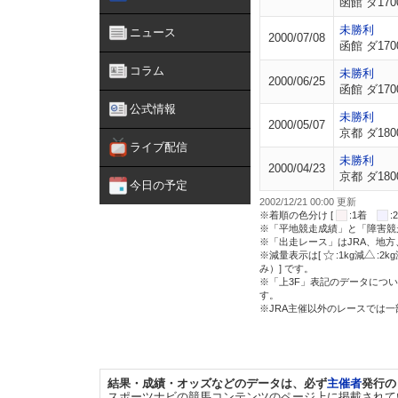
函館 ダ170
未勝利
ニュース
2000/07/08
函館 ダ170
コラム
未勝利
2000/06/25
函館 ダ170
公式情報
未勝利
2000/05/07
京都 ダ180
ライブ配信
未勝利
2000/04/23
京都 ダ180
今日の予定
2002/12/21 00:00 更新
※着順の色分け [
:1着
※「平地競走成績」と「障害競
※「出走レース」はJRA、地
※減量表示は[
:1kg減
:2k
み）] です。
※「上3F」表記のデータについ
す。
※JRA主催以外のレースでは
結果・成績・オッズなどのデータは、必ず
主催者
発行の
スポーツナビの競馬コンテンツのページ上に掲載されて