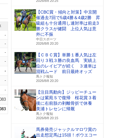
2026/8/8 20:25
【CBC賞・傾向と対策】中京開
催過去7回で5歳4勝＆4歳2勝 昇
級組も十分通用し連対率は前走3
率
勝クラスが健闘 上位人気は意
外に不振
-
中日スポーツ
-
2026/8/8 20:20
-
【ＣＢＣ賞】単勝１番人気は左
回り３戦３勝の良血馬 実績上
-
位のレイピアが続く ３連単は
-
混戦ムード 前日最終オッズ
馬トク報知
-
2026/8/8 20:20
-
【注目馬動向】ジッピーチュー
ンは紫苑Ｓで復帰 桜花賞３着
.083
後に右前肢の剥離骨折で休養
美浦トレセンに帰厩
.083
馬トク報知
2026/8/8 20:15
馬券発売ジャックルマロワ賞の
出走想定馬は15頭！ボウエコー