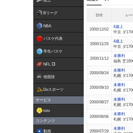
陸上
Bリーグ
日付
レー
NBA
4歳上
2000/12/02
中京 ダ170
バスケ代表
4歳上
2000/11/25
中京 ダ170
学生バスケ
未勝利
2000/11/12
福島 芝180
NFL
未勝利
2000/09/24
札幌 ダ170
他競技
未勝利
2000/09/10
Doスポーツ
札幌 ダ170
未勝利
サービス
2000/08/27
札幌 ダ170
toto
未勝利
2000/08/06
札幌 ダ170
コンテンツ
未勝利
動画
2000/07/29