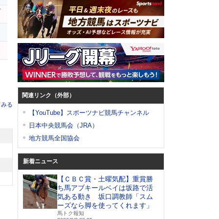
デ
ア
関連リンク（外部）
てみる
【YouTube】スポーツナビ競馬チャンネル
日本中央競馬会（JRA）
地方競馬全国協会
新着ニュース
【ＣＢＣ賞・土曜気配】重賞勝
ち馬アブキールベイは坂路で活
気ある動き 坂口調教師「スム
ーズなら脚を使ってくれます」
馬トク報知