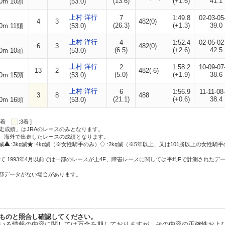
(13.6)
(+1.6)
41.1
0m 10頭
(53.0)
上村 洋行
7
1:49.8
02-03-05
4
3
482(0)
(26.3)
(+1.3)
39.0
0m 11頭
(53.0)
上村 洋行
4
1:52.4
02-05-02
6
3
482(0)
(6.5)
(+2.6)
42.5
0m 10頭
(53.0)
上村 洋行
2
1:58.2
10-09-07
13
2
482(-6)
(5.0)
(+1.9)
38.6
0m 15頭
(53.0)
上村 洋行
6
1:56.9
11-11-08
3
8
488
(21.1)
(+0.6)
38.4
0m 16頭
(53.0)
:2着
:3着 ]
走成績」はJRAのレースのみとなります。
方、海外で出走したレースの成績となります。
g減
:3kg減
:4kg減（※女性騎手のみ）
:2kg減（※5年以上、又は101勝以上の女性騎手
て 1993年4月以前では一部のレースが上4F、障害レースに関しては平均Fで計測されたデ
一部データがない場合があります。
ものと照合し確認してください。
いる情報の内容に関しては万全を期しておりますが、その内容の正確性およ