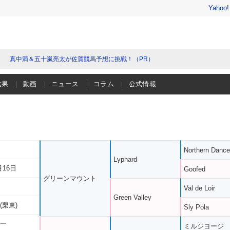
Yahoo
真中満＆五十嵐亮太が佐賀競馬予想に挑戦！（PR）
結果
動画
ニュース
コラム
公式情報
Northern Dance
Lyphard
月16日
Goofed
グリーンマウント
Val de Loir
Green Valley
(栗東)
Sly Pola
有一
ミルジヨージ