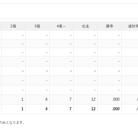
2着
3着
4着～
出走
勝率
連対
-
-
-
-
-
-
-
-
-
-
-
-
-
-
-
-
-
-
-
-
-
-
-
-
-
-
-
-
-
-
-
-
-
-
-
1
4
7
12
.000
1
4
7
12
.000
スのみとなります。