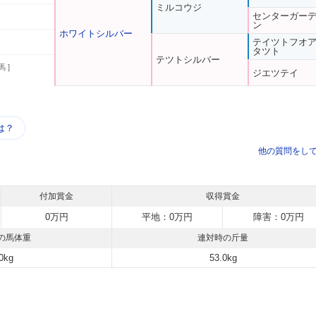
ミルコウジ
センターガー
ン
ホワイトシルバー
テイツトフオ
タツト
テツトシルバー
馬 ]
ジエツテイ
う
は？
他の質問をし
付加賞金
収得賞金
0万円
平地：0万円
障害：0万円
の馬体重
連対時の斤量
0kg
53.0kg