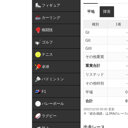
フィギュア
平地
障害
カーリング
種別
1着
格闘技
GI
-
GII
-
ゴルフ
GIII
-
テニス
その他重賞
-
重賞合計
-
卓球
リステッド
-
バドミントン
その他特別
-
F1
平場
0
合計
0
バレーボール
2002/12/18 00:00 更新
※「総合成績」はJRAのレー
ラグビー
出走レース