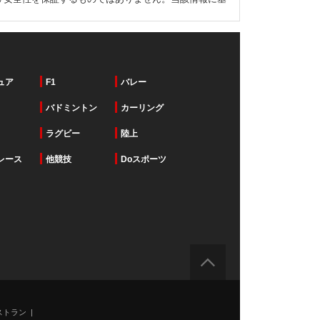
ュア
F1
バレー
バドミントン
カーリング
ラグビー
陸上
レース
他競技
Doスポーツ
ストラン