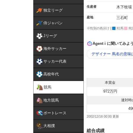
生産者
木下牧場
独立リーグ
産地
三石町
侍ジャパン
※性別の色分け [
:牡馬
:牝
Jリーグ
Agent i に聞いてみよ
海外サッカー
デザイナー 馬名の意味
サッカー代表
高校年代
本賞金
競馬
972万円
地方競馬
連対時
49
ボートレース
2002/12/18 00:00
大相撲
総合成績