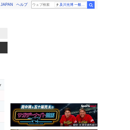
! JAPAN
ヘルプ
及川光博 一般女性
検索
r