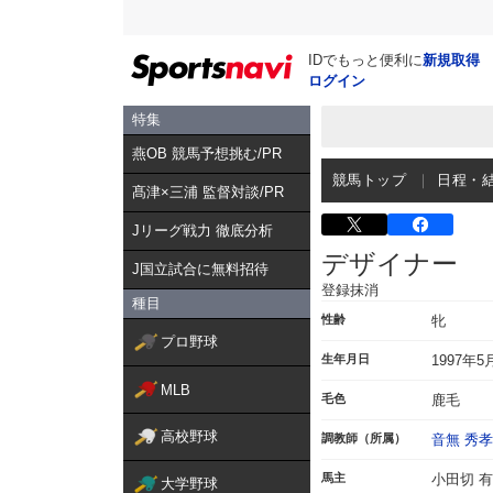
IDでもっと便利に
新規取得
ログイン
特集
燕OB 競馬予想挑む/PR
競馬トップ
日程・
髙津×三浦 監督対談/PR
Jリーグ戦力 徹底分析
デザイナー
J国立試合に無料招待
登録抹消
種目
性齢
牝
プロ野球
生年月日
1997年5
MLB
毛色
鹿毛
高校野球
調教師（所属）
音無 秀孝
馬主
小田切 
大学野球