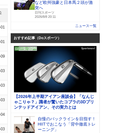
など欧州強豪と日本馬２頭が激
突へ
位
日刊スポーツ
2026/8/8 20:11
ニュース一覧
-01
おすすめ記事（Doスポーツ）
-01
-09
-03
-03
【2026年上半期アイアン座談会】「なんじ
-03
ゃこりゃ？」識者が驚いたコブラの3Dプリ
ンテッドアイアン、その実力とは
-04
自慢のバックラインを目指す！
HIITでおこなう「背中徹底トレ
-03
ーニング」