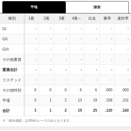
平地
障害
種別
1着
2着
3着
4着～
出走
勝率
連対率
-
-
-
-
-
-
-
GI
-
-
-
-
-
-
-
GII
-
-
-
-
-
-
-
GIII
-
-
-
-
-
-
-
その他重賞
-
-
-
-
-
-
-
重賞合計
-
-
-
-
-
-
-
リステッド
0
0
0
6
6
.000
.000
その他特別
3
1
2
13
19
.158
.211
平場
3
1
2
19
25
.120
.160
合計
※「総合成績」はJRAのレースのみとなります。