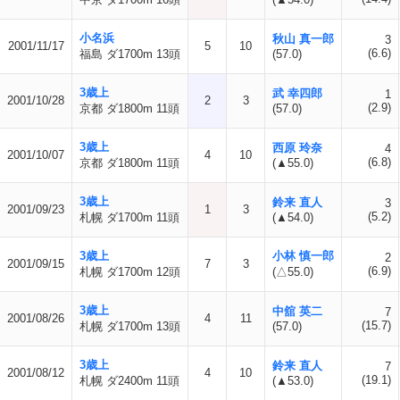
小名浜
秋山 真一郎
3
2001/11/17
5
10
(6.6)
福島 ダ1700m 13頭
(57.0)
3歳上
武 幸四郎
1
2001/10/28
2
3
(2.9)
京都 ダ1800m 11頭
(57.0)
3歳上
西原 玲奈
4
2001/10/07
4
10
(6.8)
京都 ダ1800m 11頭
(▲55.0)
3歳上
鈴来 直人
3
2001/09/23
1
3
(5.2)
札幌 ダ1700m 11頭
(▲54.0)
3歳上
小林 慎一郎
2
2001/09/15
7
3
(6.9)
札幌 ダ1700m 12頭
(△55.0)
3歳上
中舘 英二
7
2001/08/26
4
11
(15.7)
札幌 ダ1700m 13頭
(57.0)
3歳上
鈴来 直人
7
2001/08/12
4
10
(19.1)
札幌 ダ2400m 11頭
(▲53.0)