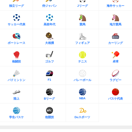
独立リーグ
侍ジャパン
Jリーグ
海外サッカー
サッカー代表
高校年代
競馬
地方競馬
ボートレース
大相撲
フィギュア
カーリング
格闘技
ゴルフ
テニス
卓球
F1
バドミントン
バレーボール
ラグビー
NBA
陸上
Bリーグ
バスケ代表
学生バスケ
他競技
Doスポーツ