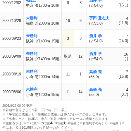
4歳上
酒井 学
7
2000/12/02
9
3
(16.1)
中京 ダ1700m 16頭
(☆54.0)
未勝利
宇田 登志夫
4
2000/10/28
16
6
(11.8)
福島 芝2000m 16頭
(△53.0)
未勝利
酒井 学
7
2000/09/23
3
8
(24.0)
阪神 ダ1400m 15頭
(☆54.0)
未勝利
酒井 学
16
2000/09/09
取消
12
(-)
阪神 ダ1400m 16頭
(☆54.0)
未勝利
高橋 亮
7
2000/08/19
11
1
(16.8)
小倉 芝2000m 14頭
(55.0)
未勝利
高橋 亮
4
2000/08/06
11
14
(8.7)
小倉 芝1200m 15頭
(55.0)
2003/9/29 00:00 更新
※着順の色分け [
:1着
:2着
:3着 ]
※「平地競走成績」と「障害競走成績」はJRAのレースのみとなります。
※「出走レース」はJRA、地方、海外で出走したレースの成績となります。
※減量表示は[
:1kg減
:2kg減
:3kg減
:4kg減（※女性騎手のみ）
:2kg減（※5
年以上、又は101勝以上の女性騎手のみ）] です。