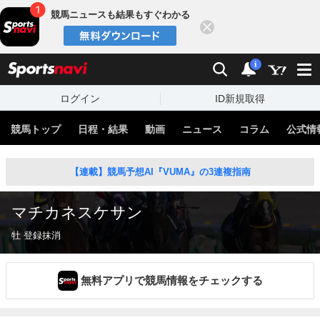
競馬ニュースも結果もすぐわかる
閉じる
スポーツナビ
検索
通知
i
ログイン
ID新規取得
競馬トップ
日程・結果
動画
ニュース
コラム
公式情
【連載】競馬予想AI『VUMA』の3連複指南
マチカネスケサン
牡 登録抹消
無料アプリで競馬情報をチェックする