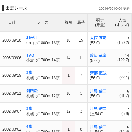
出走レース
2003/9/29 00:00
騎手
人気
日付
レース
着順
馬番
(オッズ)
(斤量)
利根川
大西 直宏
13
2003/09/28
16
15
(150.2)
中山 ダ1800m 16頭
(53.0)
TVQ
渡辺 薫彦
14
2003/09/06
14
11
小倉 ダ1700m 14頭
(122.7)
(57.0)
3歳上
斉藤 正弘
7
2002/09/29
1
7
(22.1)
札幌 ダ1700m 13頭
(56.0)
釧路湿
川島 信二
6
2002/09/21
10
3
(31.7)
札幌 ダ1700m 12頭
(56.0)
3歳上
川島 信二
2
2002/09/07
12
3
(5.9)
札幌 ダ1700m 13頭
(△54.0)
4歳上
川島 信二
6
2002/03/02
1
8
(14.4)
中京 ダ1700m 16頭
(▲54.0)