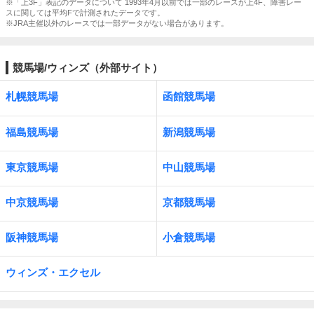
※「上3F」表記のデータについて 1993年4月以前では一部のレースが上4F、障害レー
スに関しては平均Fで計測されたデータです。
※JRA主催以外のレースでは一部データがない場合があります。
競馬場/ウィンズ（外部サイト）
札幌競馬場
函館競馬場
福島競馬場
新潟競馬場
東京競馬場
中山競馬場
中京競馬場
京都競馬場
阪神競馬場
小倉競馬場
ウィンズ・エクセル