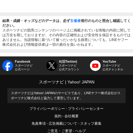
結果・成績・オッズなどのデータは、必ず
主催者
発行のものと照合し確認してく
ださい。
スポーツナビの競馬コンテンツのページ上に掲載されている情報の内容に関して
は万全を期しておりますが、その内容の正確性および安全性を保証するものでは
ありません。当該情報に基づいて被ったいかなる損害についても、LINEヤフー
株式会社および情報提供者は一切の責任を負いかねます。
Facebook
X(旧Twitter)
YouTube
スポーツナビ
スポーツナビ
スポーツナビ
公式ページ
公式アカウント
公式チャンネル
スポーツナビ
Yahoo! JAPAN
スポーツナビはYahoo! JAPANのサービスであり、LINEヤフー株式会社がス
ポーツナビ株式会社と協力して運営しています。
プライバシーポリシー
プライバシーセンター
規約
会社概要
免責事項
広告掲載について
スタッフ募集
ご意見・ご要望
ヘルプ