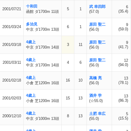
十和田
武 幸四郎
6
2001/07/21
5
1
(35.4)
函館 ダ1700m 11頭
(57.0)
多治見
原田 聖二
9
2001/03/24
6
1
(59.0)
中京 ダ1700m 13頭
(56.0)
4歳上
原田 聖二
9
2001/03/18
3
11
(41.7)
中京 ダ1700m 14頭
(56.0)
4歳上
原田 聖二
12
2001/03/11
4
6
(94.0)
中京 ダ1700m 14頭
(56.0)
4歳上
高橋 亮
13
2001/02/18
16
10
(78.1)
小倉 芝1200m 16頭
(56.0)
4歳上
酒井 学
13
2001/02/03
15
13
(86.3)
小倉 芝1200m 16頭
(☆55.0)
4歳上
土肥 幸広
5
2000/12/10
8
13
(15.5)
中京 ダ1000m 13頭
(55.0)