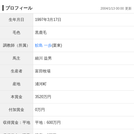
プロフィール
2004/1/13 00:00
生年月日
1997年3月17日
毛色
黒鹿毛
調教師（所属）
鮫島 一歩
(栗東)
馬主
細川 益男
生産者
富田牧場
産地
浦河町
本賞金
3520万円
付加賞金
0万円
収得賞金：平地
平地：600万円