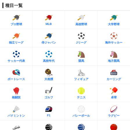
種目一覧
MLB
プロ野球
高校野球
大学野球
独立リーグ
侍ジャパン
Jリーグ
海外サッカー
サッカー代表
高校年代
競馬
地方競馬
ボートレース
大相撲
フィギュア
カーリング
格闘技
ゴルフ
テニス
卓球
F1
バドミントン
バレーボール
ラグビー