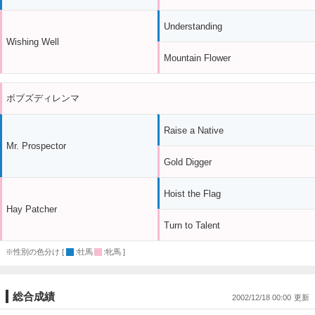
Understanding
Wishing Well
Mountain Flower
ボブズディレンマ
Raise a Native
Mr. Prospector
Gold Digger
Hoist the Flag
Hay Patcher
Turn to Talent
※性別の色分け [
:牡馬
:牝馬 ]
総合成績
2002/12/18 00:00