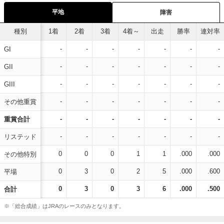
平地
障害
種別
1着
2着
3着
4着～
出走
勝率
連対率
-
-
-
-
-
-
-
GI
-
-
-
-
-
-
-
GII
-
-
-
-
-
-
-
GIII
-
-
-
-
-
-
-
その他重賞
-
-
-
-
-
-
-
重賞合計
-
-
-
-
-
-
-
リステッド
0
0
0
1
1
.000
.000
その他特別
0
3
0
2
5
.000
.600
平場
0
3
0
3
6
.000
.500
合計
※「総合成績」はJRAのレースのみとなります。