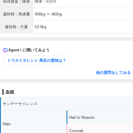
収得賞金：障害
障害：0万円
連対時：馬体重
456kg 〜 462kg
連対時：斤量
53.0kg
Agent i に聞いてみよう
トウカイタレント 馬名の意味は？
他の質問をしてみる
血統
サンデーサイレンス
Hail to Reason
Halo
Cosmah