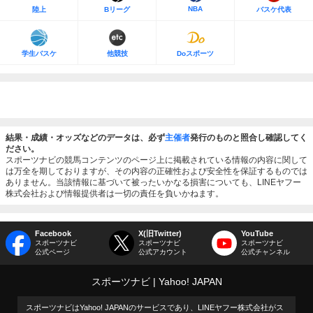
NBA
陸上
Bリーグ
バスケ代表
学生バスケ
他競技
Doスポーツ
結果・成績・オッズなどのデータは、必ず
主催者
発行のものと照合し確認してく
ださい。
スポーツナビの競馬コンテンツのページ上に掲載されている情報の内容に関して
は万全を期しておりますが、その内容の正確性および安全性を保証するものでは
ありません。当該情報に基づいて被ったいかなる損害についても、LINEヤフー
株式会社および情報提供者は一切の責任を負いかねます。
Facebook
X(旧Twitter)
YouTube
スポーツナビ
スポーツナビ
スポーツナビ
公式ページ
公式アカウント
公式チャンネル
スポーツナビ
Yahoo! JAPAN
スポーツナビはYahoo! JAPANのサービスであり、LINEヤフー株式会社がス