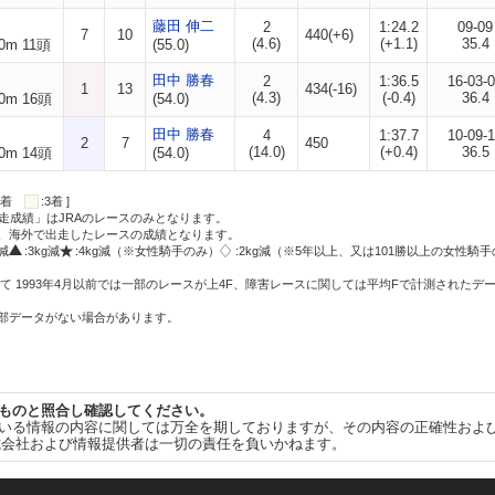
藤田 伸二
2
1:24.2
09-09
7
10
440(+6)
(4.6)
(+1.1)
35.4
0m 11頭
(55.0)
田中 勝春
2
1:36.5
16-03-
1
13
434(-16)
(4.3)
(-0.4)
36.4
0m 16頭
(54.0)
田中 勝春
4
1:37.7
10-09-
2
7
450
(14.0)
(+0.4)
36.5
0m 14頭
(54.0)
:2着
:3着 ]
走成績」はJRAのレースのみとなります。
方、海外で出走したレースの成績となります。
g減
:3kg減
:4kg減（※女性騎手のみ）
:2kg減（※5年以上、又は101勝以上の女性騎手
て 1993年4月以前では一部のレースが上4F、障害レースに関しては平均Fで計測されたデ
一部データがない場合があります。
ものと照合し確認してください。
いる情報の内容に関しては万全を期しておりますが、その内容の正確性およ
式会社および情報提供者は一切の責任を負いかねます。