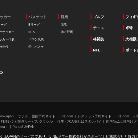
ッカー
バスケット
競馬
ゴルフ
フィギ
リーグ
Bリーグ
競馬
テニス
卓球
外サッカー
NBA
地方競馬
格闘技
大相撲
ッカー代表
バスケ代表
校年代
学生バスケ
NFL
ボート
to
kjapan
ホテル、旅館予約サイト 一休.com
レストラン予約サイト 一休.com レ
料理レシピ動画サービス クラシル
仕事・求人探しはスタンバイ
国内No.1女性向けメデ
st」
Yahoo! JAPAN
oo! JAPANのサービスであり、LINEヤフー株式会社がスポーツナビ株式会社と協