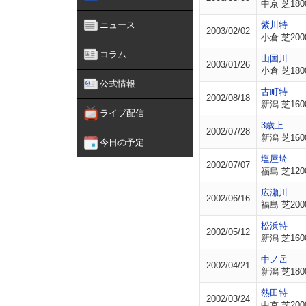
中京 芝180
ニュース
紫川特
2003/02/02
小倉 芝200
コラム
山国川
2003/01/26
小倉 芝180
公式情報
古町特
2002/08/18
新潟 芝160
ライブ配信
3歳上
2002/07/28
新潟 芝160
今日の予定
塩屋埼
2002/07/07
福島 芝120
広瀬川
2002/06/16
福島 芝200
松浜特
2002/05/12
新潟 芝160
中ノ岳
2002/04/21
新潟 芝180
熱田特
2002/03/24
中京 芝200