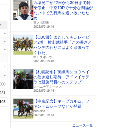
西塚洸二が22日から30日まで騎
乗停止 中京10Rで十分な間隔が
ない中で先行馬を追い抜いたた
め
東スポ競馬
率
2026/8/9 19:49
-
【CBC賞】またしても…レイピ
-
ア2着 横山武騎手「この暑さと
ハンデのわりにはよく頑張って
-
くれた」
-
中日スポーツ
2026/8/9 19:48
-
【札幌記念】実績馬ショウヘイ
-
の巻き返し期待 アドマイヤテ
ラは凱旋門賞へのステップ
.000
スポニチアネックス
2026/8/9 19:44
.231
【中京記念】キープカルム、フ
.103
ァントムシーフなどが登録
netkeiba
2026/8/9 19:43
ニュース一覧