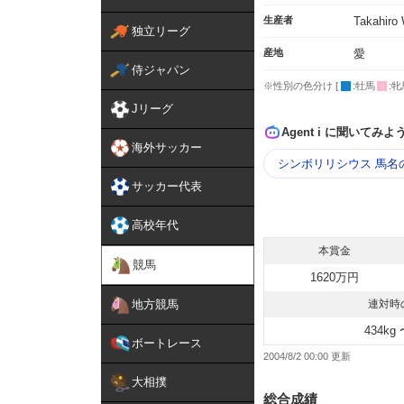
生産者
Takahiro
独立リーグ
産地
愛
侍ジャパン
※性別の色分け [
:牡馬
:牝
Jリーグ
Agent i に聞いてみよ
海外サッカー
シンボリリシウス 馬名
サッカー代表
高校年代
本賞金
競馬
1620万円
地方競馬
連対時
434kg 
ボートレース
2004/8/2 00:00
大相撲
総合成績