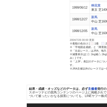
桐花賞
1999/06/12
東京 芝140
新馬
1998/12/27
中山 芝160
新馬
1998/12/05
中山 芝160
2004/7/26 00:00 更新
※着順の色分け [
:1着
※「平地競走成績」と「障害競
※「出走レース」はJRA、地
※減量表示は[
:1kg減
:2k
み）] です。
※「上3F」表記のデータについ
す。
※JRA主催以外のレースでは
結果・成績・オッズなどのデータは、必ず
主催者
発行の
スポーツナビの競馬コンテンツのページ上に掲載されて
づいて被ったいかなる損害についても、LINEヤフー株