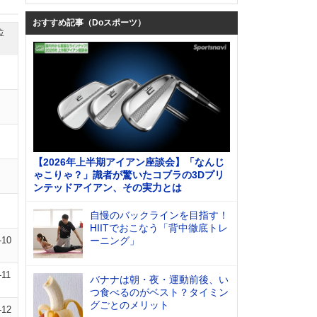
おすすめ記事（Doスポーツ）
位
【2026年上半期アイアン座談会】「なんじ
ゃこりゃ？」識者が驚いたコブラの3Dプリ
ンテッドアイアン、その実力とは
自慢のバックラインを目指す！
HIITでおこなう「背中徹底トレ
-10
ーニング」
-11
バナナは朝・夜・運動前後、い
つ食べるのがベスト？タイミン
グごとのメリット
-12