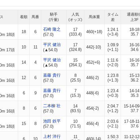
騎手
人気
タイム
通過順
ス
着順
馬番
馬体重
(斤量)
(オッズ)
差
上3F
石崎 隆之
17
1:24.1
18-18
18
6
460(+18)
(333.4)
(+3.4)
35.7
0m 18頭
(57.0)
平沢 健治
17
1:09.9
16-16
10
11
442(-10)
(324.8)
(+1.1)
34.6
0m 17頭
(▲54.0)
平沢 健治
15
1:11.6
16-16
14
4
452(+6)
(264.1)
(+2.0)
35.7
0m 16頭
(▲54.0)
嘉藤 貴行
8
1:23.8
15-13
12
6
446(-2)
(25.5)
(+1.3)
36.2
0m 16頭
(57.0)
嘉藤 貴行
7
1:23.4
14-14
6
9
448(-6)
(15.3)
(+0.3)
35.3
0m 16頭
(57.0)
二本柳 壮
14
2:04.7
15-14-09
8
6
454(-2)
(83.5)
(+1.2)
37.7
0m 16頭
(57.0)
池田 鉄平
10
2:03.6
17-18-11
15
8
456(-4)
(71.5)
(+2.1)
37.6
0m 18頭
(57.0)
上村 洋行
11
1:50.3
11-12-12
6
10
460(-14)