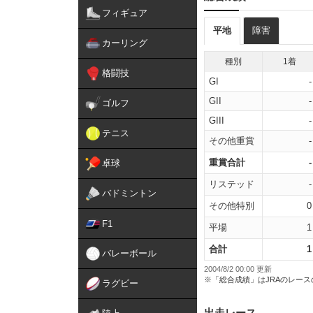
フィギュア
平地
障害
カーリング
種別
1着
格闘技
GI
-
GII
-
ゴルフ
GIII
-
テニス
その他重賞
-
重賞合計
-
卓球
リステッド
-
バドミントン
その他特別
0
F1
平場
1
合計
1
バレーボール
2004/8/2 00:00 更新
※「総合成績」はJRAのレー
ラグビー
出走レース