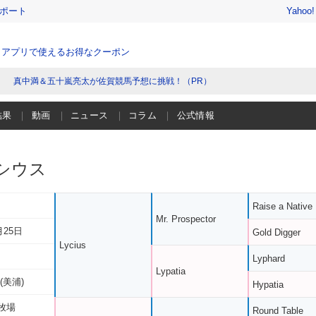
レポート
Yahoo
、アプリで使えるお得なクーポン
真中満＆五十嵐亮太が佐賀競馬予想に挑戦！（PR）
結果
動画
ニュース
コラム
公式情報
シウス
Raise a Native
Mr. Prospector
月25日
Gold Digger
Lycius
Lyphard
Lypatia
(美浦)
Hypatia
牧場
Round Table