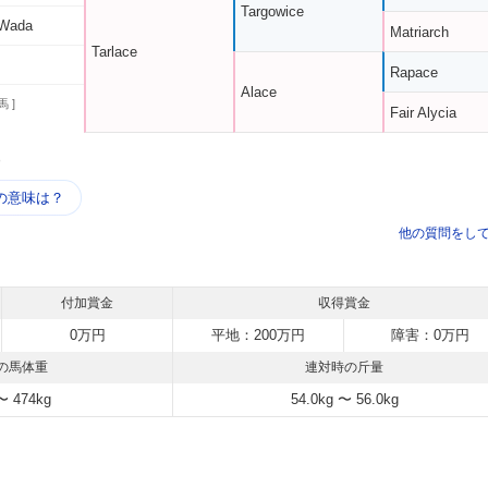
Targowice
 Wada
Matriarch
Tarlace
Rapace
Alace
馬 ]
Fair Alycia
う
の意味は？
他の質問をし
付加賞金
収得賞金
0万円
平地：200万円
障害：0万円
の馬体重
連対時の斤量
〜 474kg
54.0kg 〜 56.0kg