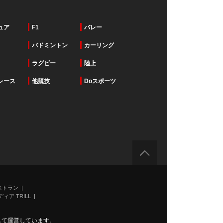
ュア
F1
バレー
バドミントン
カーリング
ラグビー
陸上
レース
他競技
Doスポーツ
ストラン
ィア TRILL
力して運営しています。