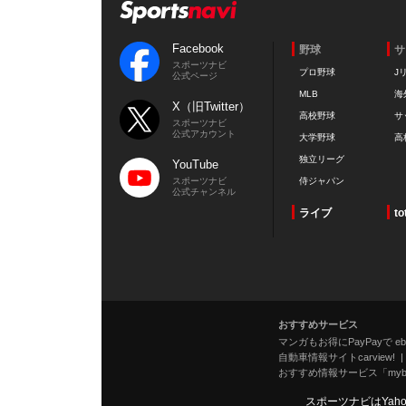
Facebook
野球
サ
スポーツナビ
プロ野球
J
公式ページ
MLB
海
X（旧Twitter）
高校野球
サ
スポーツナビ
公式アカウント
大学野球
高
独立リーグ
YouTube
スポーツナビ
侍ジャパン
公式チャンネル
ライブ
to
おすすめサービス
マンガもお得にPayPayで eboo
自動車情報サイトcarview!
おすすめ情報サービス「mybe
スポーツナビはYah