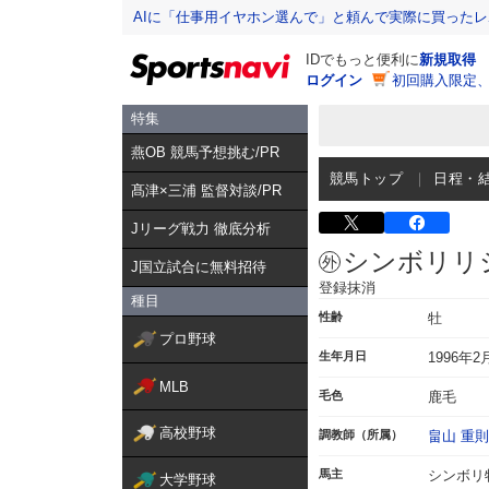
AIに「仕事用イヤホン選んで」と頼んで実際に買った
IDでもっと便利に
新規取得
ログイン
初回購入限定
特集
燕OB 競馬予想挑む/PR
競馬トップ
日程・
髙津×三浦 監督対談/PR
Jリーグ戦力 徹底分析
シンボリリ
J国立試合に無料招待
登録抹消
種目
性齢
牡
プロ野球
生年月日
1996年2
MLB
毛色
鹿毛
高校野球
調教師（所属）
畠山 重則
馬主
シンボリ
大学野球