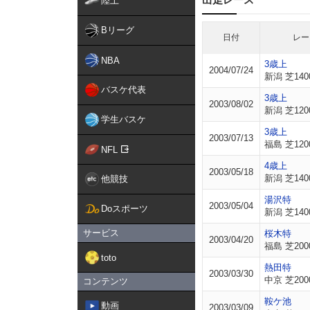
陸上
Bリーグ
日付
レー
NBA
3歳上
2004/07/24
新潟 芝140
バスケ代表
3歳上
2003/08/02
新潟 芝120
学生バスケ
3歳上
2003/07/13
福島 芝120
NFL
4歳上
2003/05/18
新潟 芝140
他競技
湯沢特
2003/05/04
Doスポーツ
新潟 芝140
サービス
桜木特
2003/04/20
福島 芝200
toto
熱田特
2003/03/30
中京 芝200
コンテンツ
鞍ケ池
動画
2003/03/09