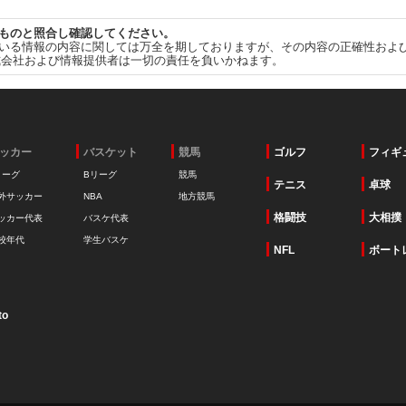
ものと照合し確認してください。
いる情報の内容に関しては万全を期しておりますが、その内容の正確性およ
式会社および情報提供者は一切の責任を負いかねます。
ッカー
バスケット
競馬
ゴルフ
フィギ
リーグ
Bリーグ
競馬
テニス
卓球
外サッカー
NBA
地方競馬
格闘技
大相撲
ッカー代表
バスケ代表
校年代
学生バスケ
NFL
ボート
to