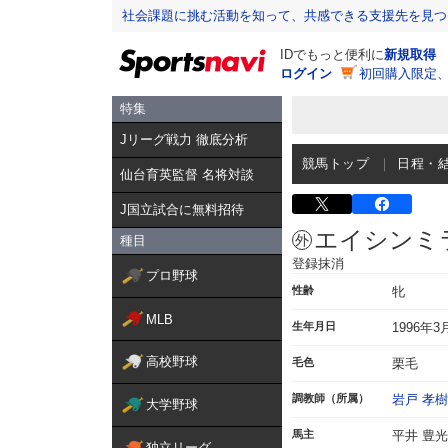
社会課題に挑む活動を知って、共感できる支援先を見つ
IDでもっと便利に
新規取得
ログイン
初回購入限定
特集
Jリーグ戦力 徹底分析
競馬トップ
日程・
仙台育英監督 名将対談
J国立試合に無料招待
エイシンミ
種目
登録抹消
プロ野球
性齢
牝
MLB
生年月日
1996年3
高校野球
毛色
栗毛
調教師（所属）
岩戸 孝樹
大学野球
馬主
平井 豊光
独立リーグ