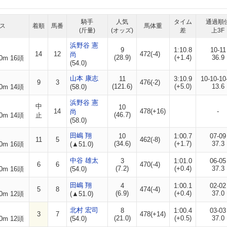
騎手
人気
タイム
通過順
ス
着順
馬番
馬体重
(斤量)
(オッズ)
差
上3F
浜野谷 憲
9
1:10.8
10-11
14
12
472(-4)
尚
(28.9)
(+1.4)
36.9
0m 16頭
(54.0)
山本 康志
11
3:10.9
10-10-10
9
3
476(-2)
(121.6)
(+5.0)
13.6
0m 14頭
(58.0)
浜野谷 憲
中
10
14
478(+16)
-
尚
(46.7)
0m 14頭
止
(58.0)
田嶋 翔
10
1:00.7
07-09
11
5
462(-8)
(34.6)
(+1.7)
37.3
0m 16頭
(▲51.0)
中谷 雄太
3
1:01.0
06-05
6
6
470(-4)
(7.2)
(+0.4)
37.3
0m 16頭
(54.0)
田嶋 翔
4
1:00.1
02-02
5
8
474(-4)
(6.9)
(+0.4)
37.0
0m 12頭
(▲51.0)
北村 宏司
8
1:00.4
03-03
3
7
478(+14)
(21.0)
(+0.5)
37.0
0m 12頭
(54.0)