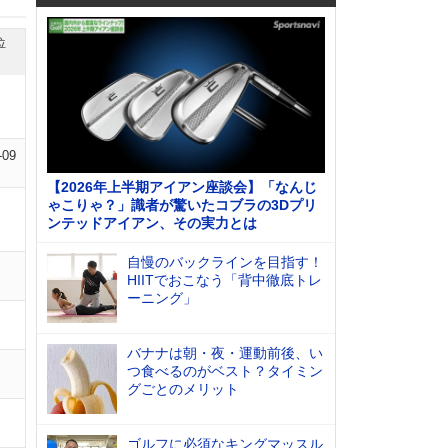
位
-09
【2026年上半期アイアン座談会】「なんじ
ゃこりゃ？」識者が驚いたコブラの3Dプリ
ンテッドアイアン、その実力とは
自慢のバックラインを目指す！
HIITでおこなう「背中徹底トレ
ーニング」
バナナは朝・夜・運動前後、い
つ食べるのがベスト？タイミン
グごとのメリット
ゴルフに必須なキングマッスル