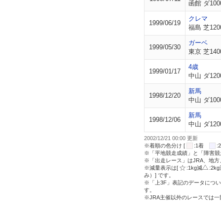
函館 ダ100
クレマ
1999/06/19
福島 芝120
ガーベ
1999/05/30
東京 芝140
4歳
1999/01/17
中山 ダ120
新馬
1998/12/20
中山 ダ100
新馬
1998/12/06
中山 ダ120
2002/12/21 00:00 更新
※着順の色分け [
:1着
※「平地競走成績」と「障害競
※「出走レース」はJRA、地
※減量表示は[
:1kg減
:2k
み）] です。
※「上3F」表記のデータについ
す。
※JRA主催以外のレースでは