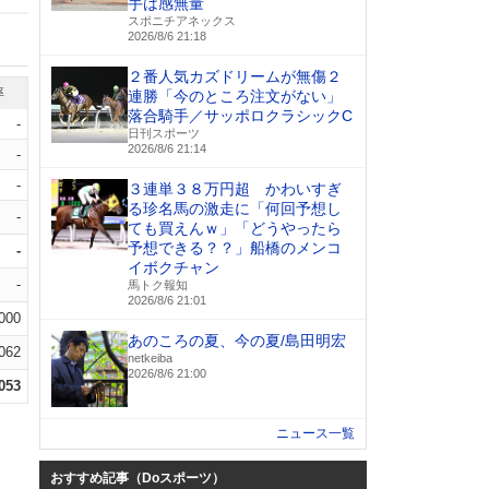
手は感無量
スポニチアネックス
2026/8/6 21:18
２番人気カズドリームが無傷２
率
連勝「今のところ注文がない」
落合騎手／サッポロクラシックC
-
日刊スポーツ
2026/8/6 21:14
-
-
３連単３８万円超 かわいすぎ
る珍名馬の激走に「何回予想し
-
ても買えんｗ」「どうやったら
予想できる？？」船橋のメンコ
-
イボクチャン
-
馬トク報知
2026/8/6 21:01
.000
あのころの夏、今の夏/島田明宏
.062
netkeiba
2026/8/6 21:00
.053
ニュース一覧
おすすめ記事（Doスポーツ）