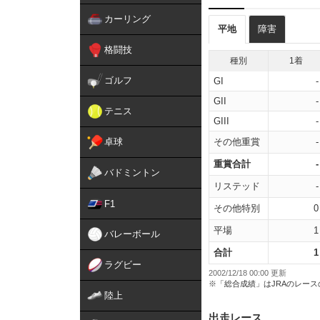
カーリング
平地
障害
格闘技
種別
1着
ゴルフ
GI
-
GII
-
テニス
GIII
-
卓球
その他重賞
-
重賞合計
-
バドミントン
リステッド
-
F1
その他特別
0
平場
1
バレーボール
合計
1
ラグビー
2002/12/18 00:00 更新
※「総合成績」はJRAのレー
陸上
出走レース