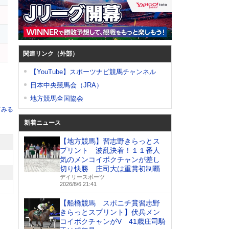
関連リンク（外部）
【YouTube】スポーツナビ競馬チャンネル
日本中央競馬会（JRA）
地方競馬全国協会
てみる
新着ニュース
【地方競馬】習志野きらっとス
プリント 波乱決着！１１番人
気のメンコイボクチャンが差し
切り快勝 庄司大は重賞初制覇
デイリースポーツ
2026/8/6 21:41
【船橋競馬 スポニチ賞習志野
きらっとスプリント】伏兵メン
コイボクチャンがV 41歳庄司騎