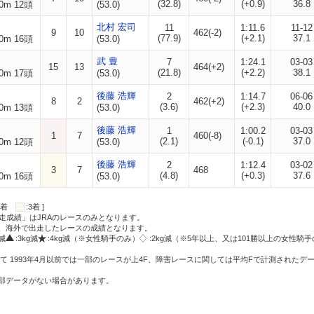
(32.8)
(+0.9)
36.8
0m 12頭
(53.0)
北村 宏司
11
1:11.6
11-12
9
10
462(-2)
(77.9)
(+2.1)
37.1
0m 16頭
(53.0)
武 豊
7
1:24.1
03-03
15
13
464(+2)
(21.8)
(+2.2)
38.1
0m 17頭
(53.0)
後藤 浩輝
2
1:14.7
06-06
8
2
462(+2)
(3.6)
(+2.3)
40.0
0m 13頭
(53.0)
後藤 浩輝
1
1:00.2
03-03
1
7
460(-8)
(2.1)
(-0.1)
37.0
0m 12頭
(53.0)
後藤 浩輝
2
1:12.4
03-02
3
7
468
(4.8)
(+0.3)
37.6
0m 16頭
(53.0)
:2着
:3着 ]
走成績」はJRAのレースのみとなります。
方、海外で出走したレースの成績となります。
g減
:3kg減
:4kg減（※女性騎手のみ）
:2kg減（※5年以上、又は101勝以上の女性騎手
て 1993年4月以前では一部のレースが上4F、障害レースに関しては平均Fで計測されたデ
一部データがない場合があります。