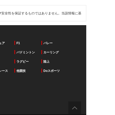
び安全性を保証するものではありません。当該情報に基
ュア
F1
バレー
バドミントン
カーリング
ラグビー
陸上
レース
他競技
Doスポーツ