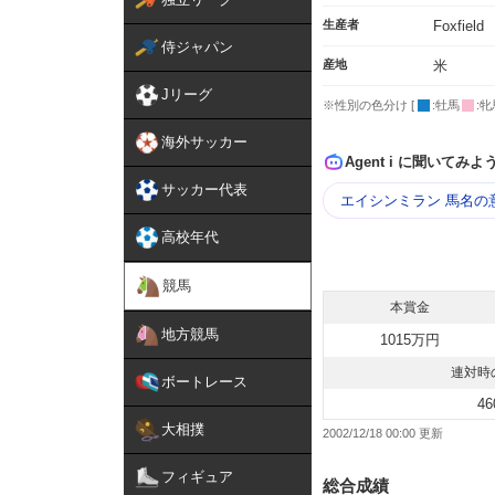
生産者
Foxfield
侍ジャパン
産地
米
Jリーグ
※性別の色分け [
:牡馬
:牝
海外サッカー
Agent i に聞いてみよ
サッカー代表
エイシンミラン 馬名の
高校年代
競馬
本賞金
地方競馬
1015万円
連対時
ボートレース
46
大相撲
2002/12/18 00:00
フィギュア
総合成績