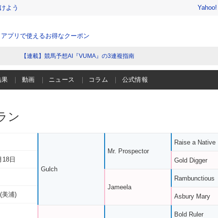
けよう
Yahoo
、アプリで使えるお得なクーポン
【連載】競馬予想AI『VUMA』の3連複指南
結果
動画
ニュース
コラム
公式情報
ラン
Raise a Native
Mr. Prospector
月18日
Gold Digger
Gulch
Rambunctious
Jameela
(美浦)
Asbury Mary
Bold Ruler