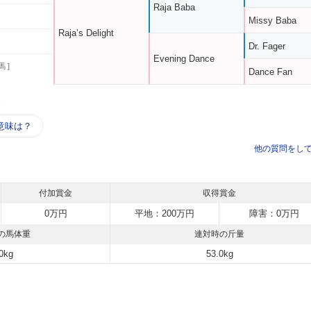
Raja Baba
Missy Baba
Raja’s Delight
Dr. Fager
Evening Dance
馬 ]
Dance Fan
う
意味は？
他の質問をし
付加賞金
収得賞金
0万円
平地：200万円
障害：0万円
の馬体重
連対時の斤量
0kg
53.0kg