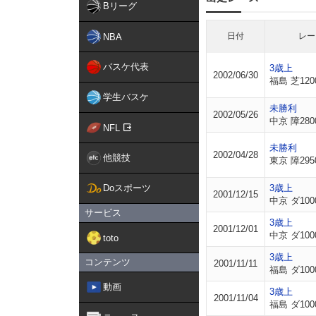
Bリーグ
日付
レー
NBA
バスケ代表
3歳上
2002/06/30
福島 芝120
学生バスケ
未勝利
2002/05/26
中京 障280
NFL
未勝利
2002/04/28
他競技
東京 障295
Doスポーツ
3歳上
2001/12/15
中京 ダ100
サービス
3歳上
2001/12/01
中京 ダ100
toto
3歳上
コンテンツ
2001/11/11
福島 ダ100
動画
3歳上
2001/11/04
福島 ダ100