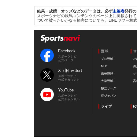
結果・成績・オッズなどのデータは、必ず
主催者
発行の
スポーツナビの競馬コンテンツのページ上に掲載されて
づいて被ったいかなる損害についても、LINEヤフー株
Facebook
野球
サ
スポーツナビ
プロ野球
J
公式ページ
MLB
海
X（旧Twitter）
高校野球
サ
スポーツナビ
公式アカウント
大学野球
高
独立リーグ
YouTube
スポーツナビ
侍ジャパン
公式チャンネル
ライブ
to