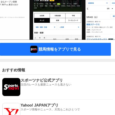
競馬情報をアプリで見る
おすすめ情報
スポーツナビ公式アプリ
注目のレースも最新ニュースも逃さない
Yahoo! JAPANアプリ
スポーツ情報やニュース、天気もこれひとつで