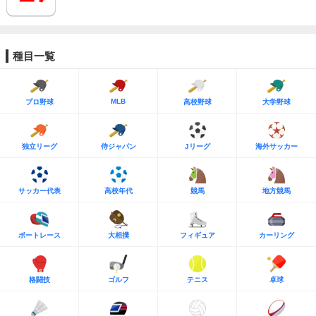
種目一覧
MLB
プロ野球
高校野球
大学野球
独立リーグ
侍ジャパン
Jリーグ
海外サッカー
サッカー代表
高校年代
競馬
地方競馬
ボートレース
大相撲
フィギュア
カーリング
格闘技
ゴルフ
テニス
卓球