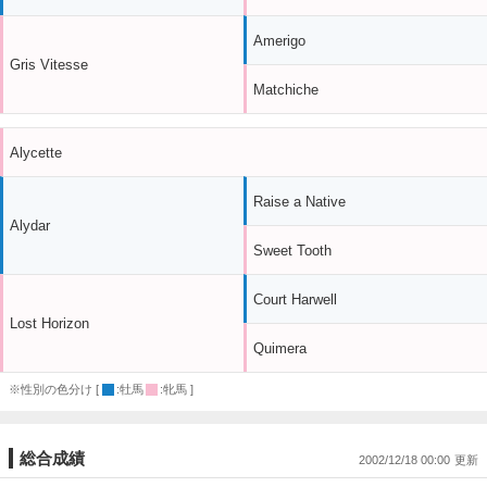
Amerigo
Gris Vitesse
Matchiche
Alycette
Raise a Native
Alydar
Sweet Tooth
Court Harwell
Lost Horizon
Quimera
※性別の色分け [
:牡馬
:牝馬 ]
総合成績
2002/12/18 00:00