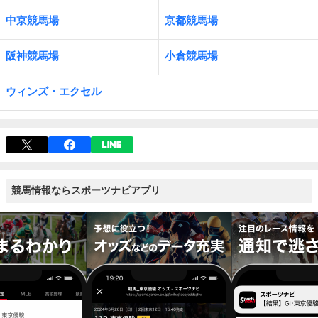
中京競馬場
京都競馬場
阪神競馬場
小倉競馬場
ウィンズ・エクセル
競馬情報ならスポーツナビアプリ