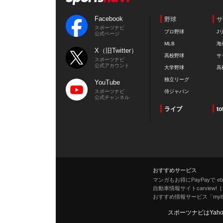
Facebook
野球
サ
スポーツナビ
プロ野球
J
公式ページ
MLB
海
X（旧Twitter）
高校野球
サ
スポーツナビ
公式アカウント
大学野球
高
独立リーグ
YouTube
スポーツナビ
侍ジャパン
公式チャンネル
ライブ
to
おすすめサービス
マンガもお得にPayPayで eboo
自動車情報サイトcarview!
おすすめ情報サービス「mybe
スポーツナビはYah