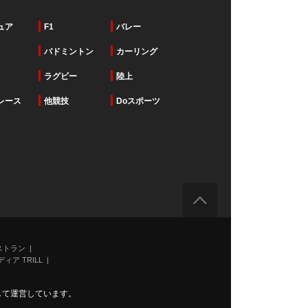
ュア
F1
バレー
バドミントン
カーリング
ラグビー
陸上
レース
他競技
Doスポーツ
ストラン
ィア TRILL
力して運営しています。