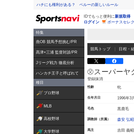
ハチにも権利がある？ ペルーの新しいルール
IDでもっと便利に
新規取得
ログイン
ボーナスセレク
特集
燕OB 競馬予想挑む/PR
競馬トップ
日程・
髙津×三浦 監督対談/PR
Jリーグ戦力 徹底分析
スーパーヤ
ハンカチ王子と呼ばれて
登録抹消
種目
性齢
牝
プロ野球
生年月日
1996年3
MLB
毛色
黒鹿毛
高校野球
調教師（所属）
森安 弘昭
馬主
吉田 義昭
大学野球