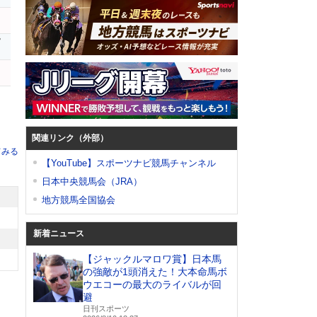
ン
ピ
関連リンク（外部）
てみる
【YouTube】スポーツナビ競馬チャンネル
日本中央競馬会（JRA）
地方競馬全国協会
新着ニュース
【ジャックルマロワ賞】日本馬
の強敵が1頭消えた！大本命馬ボ
ウエコーの最大のライバルが回
避
日刊スポーツ