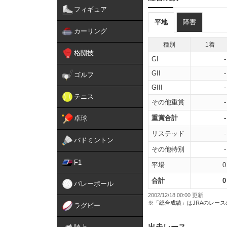
フィギュア
平地
障害
カーリング
種別
1着
格闘技
GI
-
GII
-
ゴルフ
GIII
-
テニス
その他重賞
-
重賞合計
-
卓球
リステッド
-
バドミントン
その他特別
-
F1
平場
0
合計
0
バレーボール
2002/12/18 00:00 更新
※「総合成績」はJRAのレー
ラグビー
出走レース