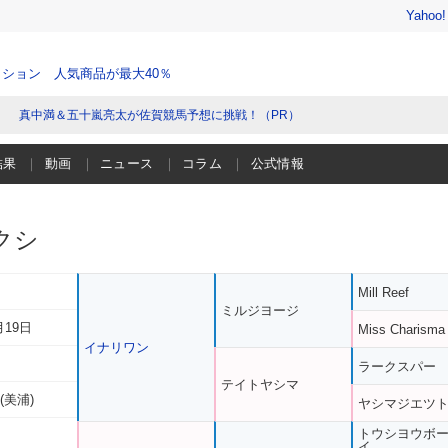
Yahoo
ション 人気商品が最大40％
真中満＆五十嵐亮太が佐賀競馬予想に挑戦！（PR）
結果
動画
ニュース
コラム
公式情報
クシ
Mill Reef
ミルジヨージ
月19日
Miss Charisma
イナリワン
ラークスパー
テイトヤシマ
(美浦)
ヤシマジエツ
トウシヨウボ
イ