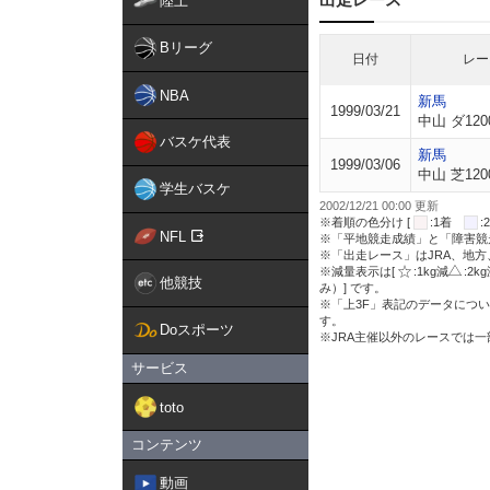
陸上
Bリーグ
日付
レー
NBA
新馬
1999/03/21
中山 ダ120
バスケ代表
新馬
1999/03/06
中山 芝120
学生バスケ
2002/12/21 00:00 更新
※着順の色分け [
:1着
NFL
※「平地競走成績」と「障害競
※「出走レース」はJRA、地
※減量表示は[
:1kg減
:2k
他競技
み）] です。
※「上3F」表記のデータについ
す。
Doスポーツ
※JRA主催以外のレースでは
サービス
toto
コンテンツ
動画