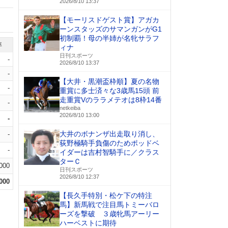
2026/8/10 13:37
【モーリスドゲスト賞】アガカ
ーンスタッズのサマンガンがG1
初制覇！母の半姉が名牝サラフ
率
ィナ
日刊スポーツ
-
2026/8/10 13:37
-
【大井・黒潮盃枠順】夏の名物
-
重賞に多士済々な3歳馬15頭 前
走重賞Vのララメテオは8枠14番
-
netkeiba
2026/8/10 13:00
-
大井のボナンザ出走取り消し、
-
荻野極騎手負傷のためポッドベ
-
イダーは吉村智騎手に／クラス
ターＣ
.000
日刊スポーツ
2026/8/10 12:37
.000
【長久手特別・松ケ下の特注
馬】新馬戦で注目馬トミーバロ
ーズを撃破 ３歳牝馬アーリー
ハーベストに期待