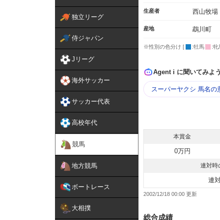
生産者
西山牧場
独立リーグ
産地
鵡川町
侍ジャパン
※性別の色分け [
:牡馬
:牝
Jリーグ
Agent i に聞いてみよ
海外サッカー
スーパーヤクシ 馬名の
サッカー代表
高校年代
本賞金
競馬
0万円
地方競馬
連対時
連
ボートレース
2002/12/18 00:00
大相撲
総合成績