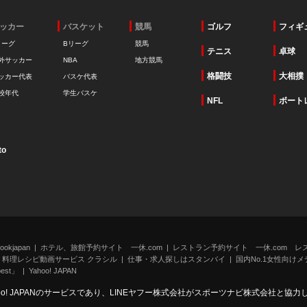
ッカー
バスケット
競馬
ゴルフ
フィギ
リーグ
Bリーグ
競馬
テニス
卓球
外サッカー
NBA
地方競馬
格闘技
大相撲
ッカー代表
バスケ代表
校年代
学生バスケ
NFL
ボート
to
kjapan
ホテル、旅館予約サイト 一休.com
レストラン予約サイト 一休.com レ
料理レシピ動画サービス クラシル
仕事・求人探しはスタンバイ
国内No.1女性向けメデ
st」
Yahoo! JAPAN
oo! JAPANのサービスであり、LINEヤフー株式会社がスポーツナビ株式会社と協