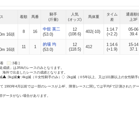
騎手
人気
タイム
通過順
ス
着順
馬番
馬体重
(斤量)
(オッズ)
差
上3F
中舘 英二
12
1:14.7
05-06
8
16
402(-10)
(108.6)
(+2.2)
39.4
0m 16頭
(53.0)
的場 均
12
1:14.6
15-14
11
1
412
(118.5)
(+1.9)
37.1
0m 16頭
(53.0)
:2着
:3着 ]
走成績」はJRAのレースのみとなります。
方、海外で出走したレースの成績となります。
g減
:3kg減
:4kg減（※女性騎手のみ）
:2kg減（※5年以上、又は101勝以上の女性騎手
て 1993年4月以前では一部のレースが上4F、障害レースに関しては平均Fで計測されたデ
一部データがない場合があります。