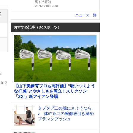
馬トク報知
2026/8/10 12:30
位
ニュース一覧
おすすめ記事（Doスポーツ）
の
ータで
【山下美夢有プロも高評価】“吸いつくよう
な打感”とやさしさを両立！スリクソン
「ZXi」新アイアン登場
タプタプ二の腕にさようなら
♪ 体幹＆二の腕徹底引き締め
プランクプッシュ