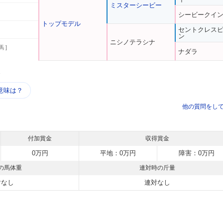
ミスターシービー
シービークイ
トップモデル
セントクレス
ン
ニシノテラシナ
馬 ]
ナダラ
う
意味は？
他の質問をし
付加賞金
収得賞金
0万円
平地：0万円
障害：0万円
の馬体重
連対時の斤量
対なし
連対なし