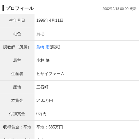
プロフィール
2002/12/18 00:00
生年月日
1996年4月11日
毛色
鹿毛
調教師（所属）
島崎 宏
(栗東)
馬主
小林 肇
生産者
ヒサイファーム
産地
三石町
本賞金
3431万円
付加賞金
0万円
収得賞金：平地
平地：585万円