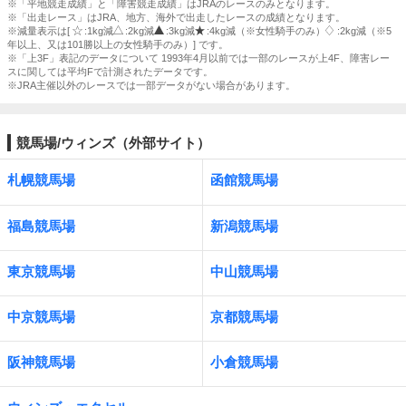
※「平地競走成績」と「障害競走成績」はJRAのレースのみとなります。
※「出走レース」はJRA、地方、海外で出走したレースの成績となります。
※減量表示は[
:1kg減
:2kg減
:3kg減
:4kg減（※女性騎手のみ）
:2kg減（※5
年以上、又は101勝以上の女性騎手のみ）] です。
※「上3F」表記のデータについて 1993年4月以前では一部のレースが上4F、障害レー
スに関しては平均Fで計測されたデータです。
※JRA主催以外のレースでは一部データがない場合があります。
競馬場/ウィンズ（外部サイト）
札幌競馬場
函館競馬場
福島競馬場
新潟競馬場
東京競馬場
中山競馬場
中京競馬場
京都競馬場
阪神競馬場
小倉競馬場