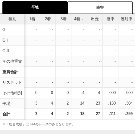
平地
障害
種別
1着
2着
3着
4着～
出走
勝率
連対率
-
-
-
-
-
-
-
GI
-
-
-
-
-
-
-
GII
-
-
-
-
-
-
-
GIII
-
-
-
-
-
-
-
その他重賞
-
-
-
-
-
-
-
重賞合計
-
-
-
-
-
-
-
リステッド
0
0
0
4
4
.000
.000
その他特別
3
4
2
14
23
.130
.304
平場
3
4
2
18
27
.111
.259
合計
※「総合成績」はJRAのレースのみとなります。