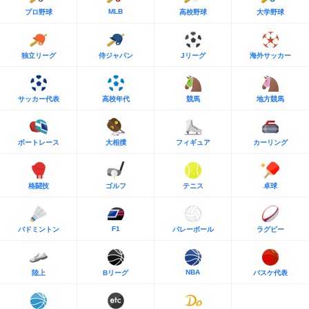
MLB
プロ野球
高校野球
大学野球
独立リーグ
侍ジャパン
Jリーグ
海外サッカー
サッカー代表
高校年代
競馬
地方競馬
ボートレース
大相撲
フィギュア
カーリング
格闘技
ゴルフ
テニス
卓球
F1
バドミントン
バレーボール
ラグビー
NBA
陸上
Bリーグ
バスケ代表