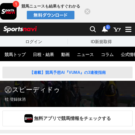
競馬ニュースも結果もすぐわかる
閉じる
スポーツナビ
検索
通知
i
ログイン
ID新規取得
競馬トップ
日程・結果
動画
ニュース
コラム
公式情
【連載】競馬予想AI『VUMA』の3連複指南
スピーディドゥ
牡 登録抹消
無料アプリで競馬情報をチェックする