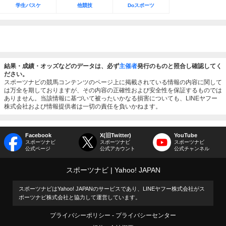
学生バスケ
他競技
Doスポーツ
結果・成績・オッズなどのデータは、必ず
主催者
発行のものと照合し確認してく
ださい。
スポーツナビの競馬コンテンツのページ上に掲載されている情報の内容に関して
は万全を期しておりますが、その内容の正確性および安全性を保証するものでは
ありません。当該情報に基づいて被ったいかなる損害についても、LINEヤフー
株式会社および情報提供者は一切の責任を負いかねます。
Facebook
X(旧Twitter)
YouTube
スポーツナビ
スポーツナビ
スポーツナビ
公式ページ
公式アカウント
公式チャンネル
スポーツナビ
Yahoo! JAPAN
スポーツナビはYahoo! JAPANのサービスであり、LINEヤフー株式会社がス
ポーツナビ株式会社と協力して運営しています。
プライバシーポリシー
プライバシーセンター