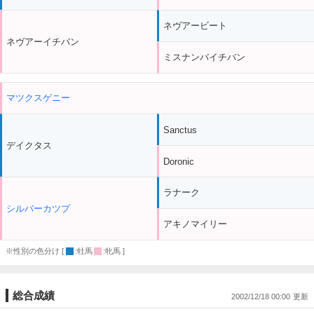
ネヴアービート
ネヴアーイチバン
ミスナンバイチバン
マツクスゲニー
Sanctus
デイクタス
Doronic
ラナーク
シルバーカツプ
アキノマイリー
※性別の色分け [
:牡馬
:牝馬 ]
総合成績
2002/12/18 00:00