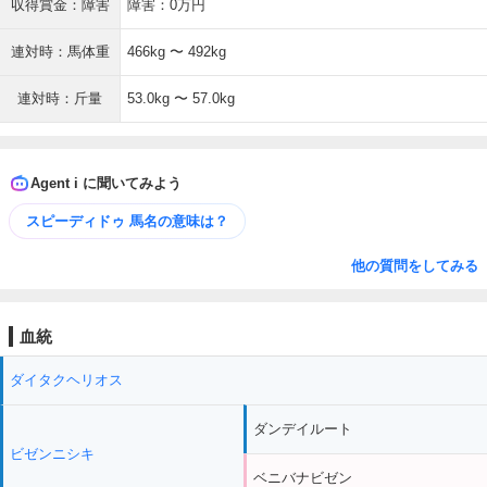
収得賞金：障害
障害：0万円
連対時：馬体重
466kg 〜 492kg
連対時：斤量
53.0kg 〜 57.0kg
Agent i に聞いてみよう
スピーディドゥ 馬名の意味は？
他の質問をしてみる
血統
ダイタクヘリオス
ダンデイルート
ビゼンニシキ
ベニバナビゼン