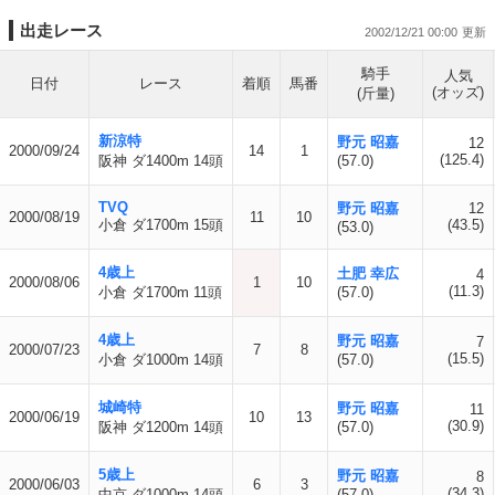
出走レース
2002/12/21 00:00
騎手
人気
日付
レース
着順
馬番
(オッズ)
(斤量)
新涼特
野元 昭嘉
12
2000/09/24
14
1
(125.4)
阪神 ダ1400m 14頭
(57.0)
TVQ
野元 昭嘉
12
2000/08/19
11
10
小倉 ダ1700m 15頭
(43.5)
(53.0)
4歳上
土肥 幸広
4
2000/08/06
1
10
(11.3)
小倉 ダ1700m 11頭
(57.0)
4歳上
野元 昭嘉
7
2000/07/23
7
8
(15.5)
小倉 ダ1000m 14頭
(57.0)
城崎特
野元 昭嘉
11
2000/06/19
10
13
(30.9)
阪神 ダ1200m 14頭
(57.0)
5歳上
野元 昭嘉
8
2000/06/03
6
3
(34.3)
中京 ダ1000m 14頭
(57.0)