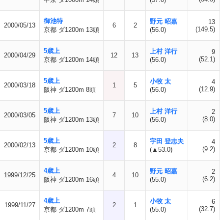
御池特
野元 昭嘉
13
2000/05/13
6
2
(149.5)
京都 ダ1200m 13頭
(56.0)
5歳上
上村 洋行
9
2000/04/29
12
13
(52.1)
京都 ダ1200m 14頭
(56.0)
5歳上
小牧 太
4
2000/03/18
1
5
(12.9)
阪神 ダ1200m 8頭
(56.0)
5歳上
上村 洋行
2
2000/03/05
7
10
(8.0)
阪神 ダ1200m 13頭
(56.0)
5歳上
宇田 登志夫
4
2000/02/13
2
8
(9.2)
京都 ダ1200m 10頭
(▲53.0)
4歳上
野元 昭嘉
2
1999/12/25
4
10
(6.2)
阪神 ダ1200m 16頭
(55.0)
4歳上
小牧 太
6
1999/11/27
2
1
(32.7)
京都 ダ1200m 7頭
(55.0)