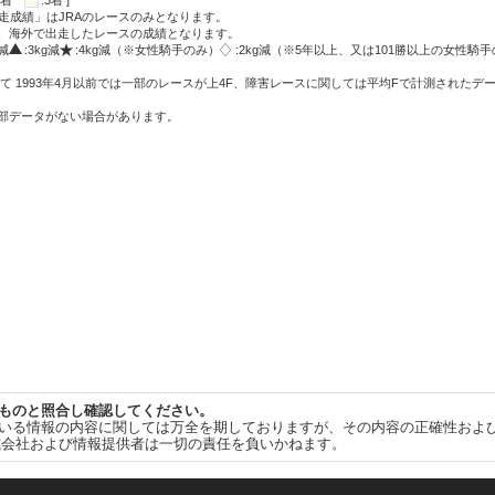
:2着
:3着 ]
走成績」はJRAのレースのみとなります。
方、海外で出走したレースの成績となります。
g減
:3kg減
:4kg減（※女性騎手のみ）
:2kg減（※5年以上、又は101勝以上の女性騎手
て 1993年4月以前では一部のレースが上4F、障害レースに関しては平均Fで計測されたデ
一部データがない場合があります。
ものと照合し確認してください。
いる情報の内容に関しては万全を期しておりますが、その内容の正確性およ
式会社および情報提供者は一切の責任を負いかねます。