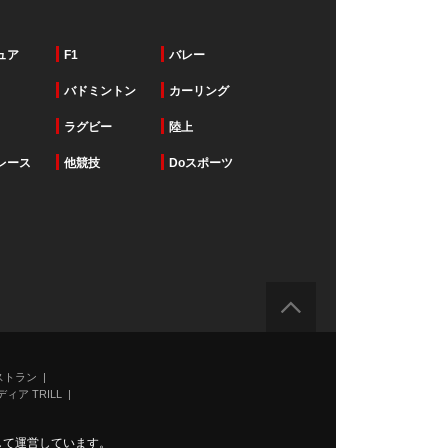
ュア
F1
バレー
バドミントン
カーリング
ラグビー
陸上
レース
他競技
Doスポーツ
ストラン
ィア TRILL
力して運営しています。