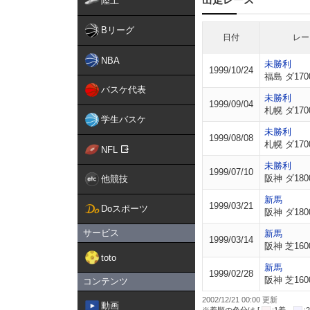
陸上
Bリーグ
日付
レー
NBA
未勝利
1999/10/24
福島 ダ170
バスケ代表
未勝利
1999/09/04
札幌 ダ170
学生バスケ
未勝利
1999/08/08
札幌 ダ170
NFL
未勝利
1999/07/10
阪神 ダ180
他競技
新馬
1999/03/21
Doスポーツ
阪神 ダ180
サービス
新馬
1999/03/14
阪神 芝160
toto
新馬
1999/02/28
阪神 芝160
コンテンツ
2002/12/21 00:00 更新
動画