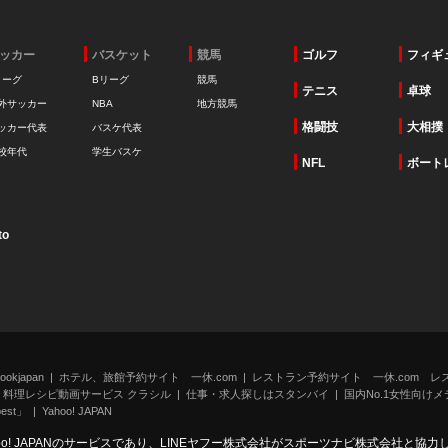
ッカー
バスケット
競馬
ゴルフ
フィギ
リーグ
Bリーグ
競馬
テニス
卓球
外サッカー
NBA
地方競馬
格闘技
大相撲
ッカー代表
バスケ代表
校年代
学生バスケ
NFL
ボート
to
kjapan
ホテル、旅館予約サイト 一休.com
レストラン予約サイト 一休.com レ
料理レシピ動画サービス クラシル
仕事・求人探しはスタンバイ
国内No.1女性向けメデ
st」
Yahoo! JAPAN
oo! JAPANのサービスであり、LINEヤフー株式会社がスポーツナビ株式会社と協