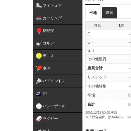
フィギュア
平地
障害
カーリング
種別
1着
格闘技
GI
-
GII
-
ゴルフ
GIII
-
テニス
その他重賞
-
重賞合計
-
卓球
リステッド
-
バドミントン
その他特別
-
F1
平場
0
合計
0
バレーボール
2002/12/18 00:00 更新
※「総合成績」はJRAのレー
ラグビー
出走レース