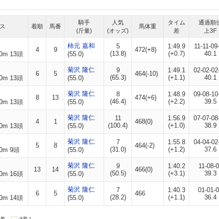
騎手
人気
タイム
通過順
ス
着順
馬番
馬体重
(斤量)
(オッズ)
差
上3F
柿元 嘉和
5
1:49.9
11-11-09
4
9
472(+8)
(13.8)
(+0.7)
40.1
0m 13頭
(55.0)
菊沢 隆仁
9
1:49.1
02-02-02
6
5
464(-10)
(65.3)
(+1.1)
40.1
0m 13頭
(55.0)
菊沢 隆仁
8
1:48.9
09-08-10
8
13
474(+6)
(46.4)
(+2.2)
39.5
0m 13頭
(55.0)
菊沢 隆仁
11
1:56.9
07-07-08
4
1
468(0)
(100.4)
(+1.0)
38.9
0m 13頭
(55.0)
菊沢 隆仁
7
1:55.8
04-04-02
5
8
464(-2)
(31.0)
(+1.2)
37.6
0m 9頭
(55.0)
菊沢 隆仁
9
1:40.2
11-08-
13
14
466(0)
(50.5)
(+3.1)
39.3
0m 16頭
(55.0)
菊沢 隆仁
7
1:40.3
01-01-
6
5
466
(28.2)
(+1.1)
36.4
0m 14頭
(55.0)