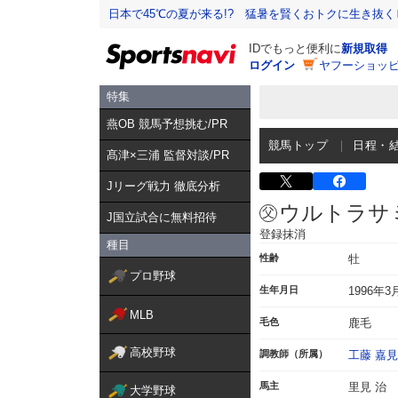
日本で45℃の夏が来る!? 猛暑を賢くおトクに生き抜く
IDでもっと便利に
新規取得
ログイン
ヤフーショッピ
特集
燕OB 競馬予想挑む/PR
競馬トップ
日程・
髙津×三浦 監督対談/PR
Jリーグ戦力 徹底分析
ウルトラサ
J国立試合に無料招待
登録抹消
種目
性齢
牡
プロ野球
生年月日
1996年3
MLB
毛色
鹿毛
高校野球
調教師（所属）
工藤 嘉見
馬主
里見 治
大学野球