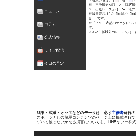
※着順の色分け [
:1着
※「平地競走成績」と「障害競
※「出走レース」はJRA、地
ニュース
※減量表示は[
:1kg減
:2k
み）] です。
※「上3F」表記のデータについ
コラム
す。
※JRA主催以外のレースでは
公式情報
ライブ配信
今日の予定
結果・成績・オッズなどのデータは、必ず
主催者
発行の
スポーツナビの競馬コンテンツのページ上に掲載されて
づいて被ったいかなる損害についても、LINEヤフー株