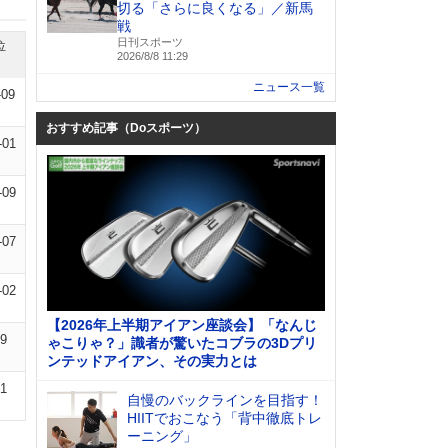
切る「さらに良くなる」／新馬
戦
日刊スポーツ
位
2026/8/8 11:29
ニュース一覧
-09
おすすめ記事（Doスポーツ）
-01
-09
-07
-02
【2026年上半期アイアン座談会】「なんじ
09
ゃこりゃ？」識者が驚いたコブラの3Dプリ
ンテッドアイアン、その実力とは
01
自慢のバックラインを目指す！
HIITでおこなう「背中徹底トレ
ーニング」