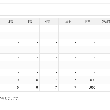
2着
3着
4着～
出走
勝率
連対
-
-
-
-
-
-
-
-
-
-
-
-
-
-
-
-
-
-
-
-
-
-
-
-
-
-
-
-
-
-
-
-
-
-
-
0
0
7
7
.000
0
0
7
7
.000
スのみとなります。