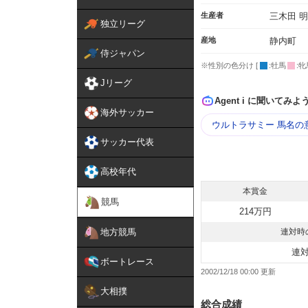
生産者
三木田 
独立リーグ
産地
静内町
侍ジャパン
※性別の色分け [
:牡馬
:牝
Jリーグ
Agent i に聞いてみよ
海外サッカー
ウルトラサミー 馬名の
サッカー代表
高校年代
本賞金
競馬
214万円
地方競馬
連対時
連
ボートレース
2002/12/18 00:00
大相撲
総合成績