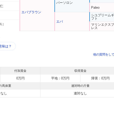
パーソロン
明仁
Paleo
エバブラウン
シユプリーム
フト
エバ
馬 ]
マリンエクス
レス
う
意味は？
他の質問をし
付加賞金
収得賞金
0万円
平地：0万円
障害：0万円
の馬体重
連対時の斤量
対なし
連対なし