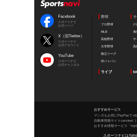
Facebook
野球
サ
スポーツナビ
プロ野球
J
公式ページ
MLB
海
X（旧Twitter）
高校野球
サ
スポーツナビ
公式アカウント
大学野球
高
独立リーグ
YouTube
スポーツナビ
侍ジャパン
公式チャンネル
ライブ
to
おすすめサービス
マンガもお得にPayPayで eboo
自動車情報サイトcarview!
おすすめ情報サービス「mybe
スポーツナビはYah