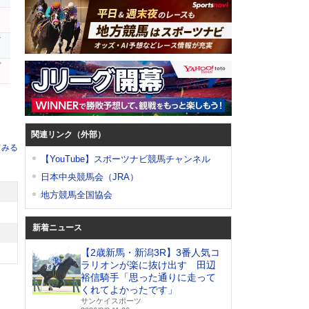
ギ
プ
関連リンク（外部）
てみる
【YouTube】スポーツナビ競馬チャンネル
日本中央競馬会（JRA）
地方競馬全国協会
新着ニュース
【2歳新馬・新潟3R】3番人気コ
ラリオンが楽に抜け出す 田辺
裕信騎手「思った通りに走って
くれてよかったです」
サンケイスポーツ