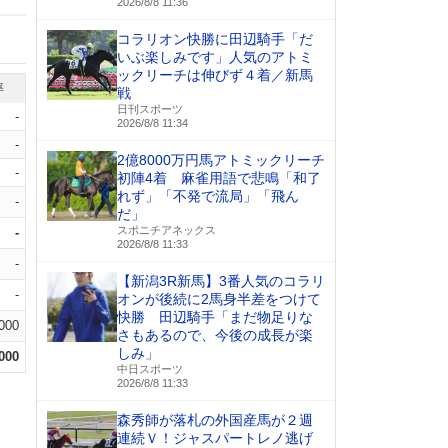
2026/8/8 11:36
コラリオン快勝に田辺騎手「だ
いぶ楽しみです」人気のアトミ
ックリーチは伸びず４着／新馬
率
戦
日刊スポーツ
-
2026/8/8 11:34
-
2億8000万円馬アトミックリーチ
-
初陣4着 麻雀用語で悲鳴「和了
れず」「不発で流局」「飛ん
-
だ」
スポニチアネックス
-
2026/8/8 11:33
-
【新潟3R新馬】3番人気のコラリ
-
オンが後続に2馬身半差をつけて
快勝 田辺騎手「まだ物足りな
.000
さもあるので、今後の成長が楽
しみ」
.000
中日スポーツ
2026/8/8 11:33
森秀師が落札の外国産馬が２週
連続Ｖ！ジャスパートレノ逃げ