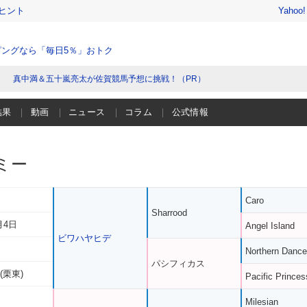
ヒント
Yahoo
ングなら「毎日5％」おトク
真中満＆五十嵐亮太が佐賀競馬予想に挑戦！（PR）
結果
動画
ニュース
コラム
公式情報
ミー
Caro
Sharrood
月4日
Angel Island
ビワハヤヒデ
Northern Dance
パシフィカス
(栗東)
Pacific Princes
Milesian