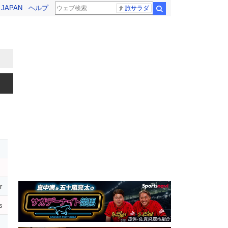
! JAPAN
ヘルプ
旅サラダ
検索
r
s