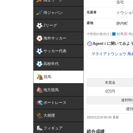
会社
侍ジャパン
生産者
トウショ
産地
静内町
Jリーグ
※性別の色分け [
:牡馬
:牝
海外サッカー
Agent i に聞いてみよ
サッカー代表
マライアトウショウ 馬
高校年代
競馬
本賞金
地方競馬
0万円
連対時
ボートレース
連
大相撲
2002/12/18 00:00
フィギュア
総合成績