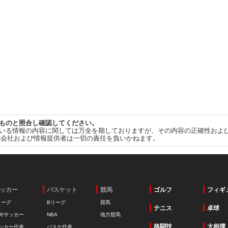
ものと照合し確認してください。
いる情報の内容に関しては万全を期しておりますが、その内容の正確性およ
式会社および情報提供者は一切の責任を負いかねます。
ッカー
バスケット
競馬
ゴルフ
フィギ
リーグ
Bリーグ
競馬
テニス
卓球
外サッカー
NBA
地方競馬
格闘技
大相撲
ッカー代表
バスケ代表