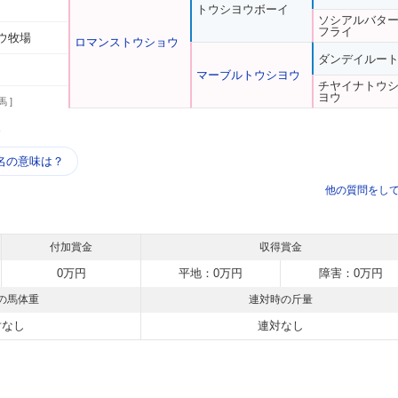
トウシヨウボーイ
ソシアルバタ
フライ
ウ牧場
ロマンストウショウ
ダンデイルー
マーブルトウシヨウ
チヤイナトウ
ヨウ
馬 ]
う
名の意味は？
他の質問をし
付加賞金
収得賞金
0万円
平地：0万円
障害：0万円
の馬体重
連対時の斤量
対なし
連対なし