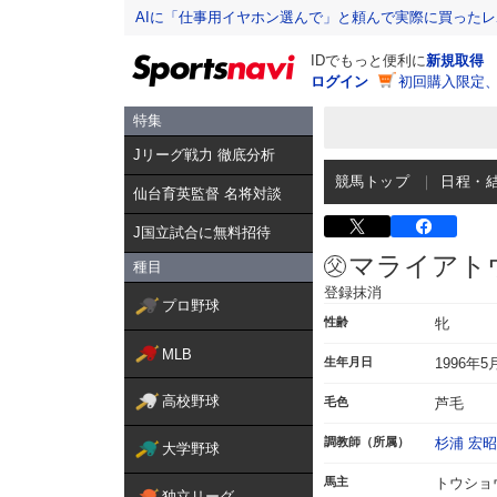
AIに「仕事用イヤホン選んで」と頼んで実際に買った
IDでもっと便利に
新規取得
ログイン
初回購入限定
特集
Jリーグ戦力 徹底分析
競馬トップ
日程・
仙台育英監督 名将対談
J国立試合に無料招待
マライアト
種目
登録抹消
プロ野球
性齢
牝
MLB
生年月日
1996年5
高校野球
毛色
芦毛
調教師（所属）
杉浦 宏昭
大学野球
馬主
トウショ
独立リーグ