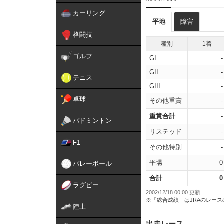
カーリング
平地
障害
格闘技
種別
1着
ゴルフ
GI
-
GII
-
テニス
GIII
-
卓球
その他重賞
-
重賞合計
-
バドミントン
リステッド
-
F1
その他特別
-
平場
0
バレーボール
合計
0
ラグビー
2002/12/18 00:00 更新
※「総合成績」はJRAのレー
陸上
出走レース