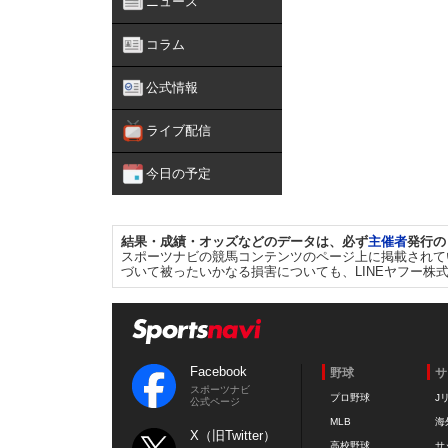
ニュース
コラム
公式情報
ライブ配信
今日の予定
結果・成績・オッズなどのデータは、必ず
主催者
発行の
スポーツナビの競馬コンテンツのページ上に掲載されて
づいて被ったいかなる損害についても、LINEヤフー株
Facebook
野球
サ
スポーツナビ
プロ野球
J
公式ページ
MLB
海
X（旧Twitter）
高校野球
サ