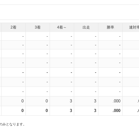
2着
3着
4着～
出走
勝率
連対
-
-
-
-
-
-
-
-
-
-
-
-
-
-
-
-
-
-
-
-
-
-
-
-
-
-
-
-
-
-
-
-
-
-
-
0
0
3
3
.000
0
0
3
3
.000
スのみとなります。