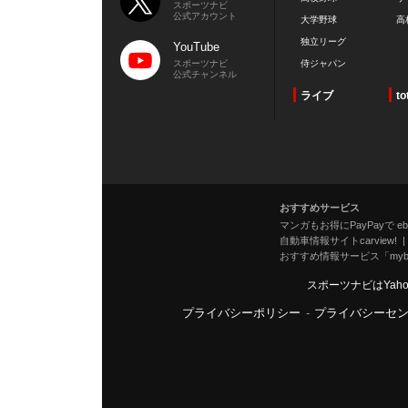
スポーツナビ
公式アカウント
大学野球
高
独立リーグ
YouTube
スポーツナビ
侍ジャパン
公式チャンネル
ライブ
to
おすすめサービス
マンガもお得にPayPayで eboo
自動車情報サイトcarview!
おすすめ情報サービス「mybe
スポーツナビはYah
プライバシーポリシー
-
プライバシーセ