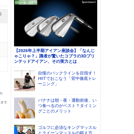
位
【2026年上半期アイアン座談会】「なんじ
ゃこりゃ？」識者が驚いたコブラの3Dプリ
ンテッドアイアン、その実力とは
自慢のバックラインを目指す！
HIITでおこなう「背中徹底トレ
ーニング」
の
バナナは朝・夜・運動前後、い
ータで
つ食べるのがベスト？タイミン
グごとのメリット
ゴルフに必須なキングマッスル
とクイーンマッスルの鍛え方