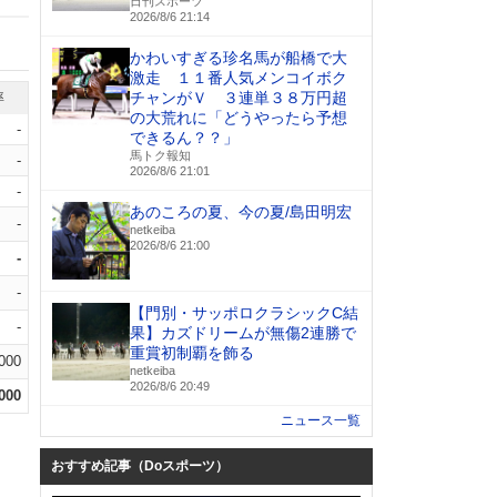
日刊スポーツ
2026/8/6 21:14
かわいすぎる珍名馬が船橋で大
激走 １１番人気メンコイボク
チャンがＶ ３連単３８万円超
率
の大荒れに「どうやったら予想
-
できるん？？」
馬トク報知
-
2026/8/6 21:01
-
あのころの夏、今の夏/島田明宏
-
netkeiba
2026/8/6 21:00
-
-
【門別・サッポロクラシックC結
-
果】カズドリームが無傷2連勝で
重賞初制覇を飾る
.000
netkeiba
2026/8/6 20:49
.000
ニュース一覧
おすすめ記事（Doスポーツ）