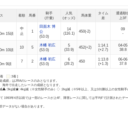
騎手
人気
タイム
通過順
ス
着順
馬番
馬体重
(斤量)
(オッズ)
差
上3F
田面木 博
中
14
09
1
450(-2)
公
(116.1)
-
0m 15頭
止
(53.0)
木幡 初広
5
1:14.1
04-05
10
5
452(+2)
(33.9)
(+2.7)
38.8
0m 10頭
(53.0)
木幡 初広
6
1:13.8
06-06
7
2
450
(28.2)
(+1.3)
37.8
0m 9頭
(53.0)
:2着
:3着 ]
走成績」はJRAのレースのみとなります。
方、海外で出走したレースの成績となります。
g減
:3kg減
:4kg減（※女性騎手のみ）
:2kg減（※5年以上、又は101勝以上の女性騎手
て 1993年4月以前では一部のレースが上4F、障害レースに関しては平均Fで計測されたデ
一部データがない場合があります。