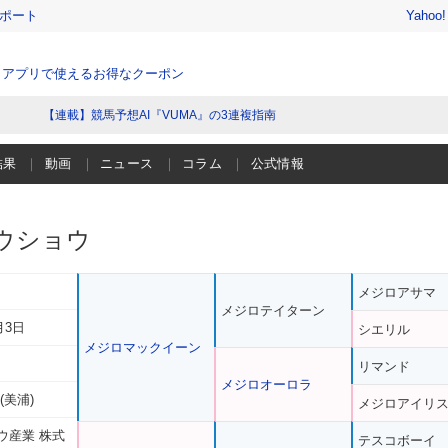
レポート
Yahoo
、アプリで使えるお得なクーポン
【連載】競馬予想AI『VUMA』の3連複指南
結果
動画
ニュース
コラム
公式情報
ウショウ
メジロアサマ
メジロテイターン
月3日
シエリル
メジロマックイーン
リマンド
メジロオーロラ
(美浦)
メジロアイリ
ウ産業 株式
テスコボーイ