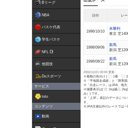
Bリーグ
NBA
日付
レー
バスケ代表
未勝利
1998/10/10
東京 芝140
学生バスケ
新馬
1998/09/06
新潟 芝120
NFL
新馬
1998/08/22
他競技
新潟 芝120
2002/12/21 00:00 更新
Doスポーツ
※着順の色分け [
:1着
※「平地競走成績」と「障害競
※「出走レース」はJRA、地
サービス
※減量表示は[
:1kg減
:2k
み）] です。
toto
※「上3F」表記のデータについ
す。
コンテンツ
※JRA主催以外のレースでは
動画