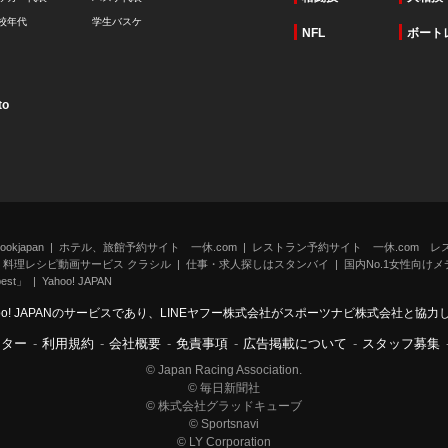
校年代
学生バスケ
NFL
ボート
to
kjapan
ホテル、旅館予約サイト 一休.com
レストラン予約サイト 一休.com レ
料理レシピ動画サービス クラシル
仕事・求人探しはスタンバイ
国内No.1女性向けメデ
st」
Yahoo! JAPAN
oo! JAPANのサービスであり、LINEヤフー株式会社がスポーツナビ株式会社と協
ンター
-
利用規約
-
会社概要
-
免責事項
-
広告掲載について
-
スタッフ募集
© Japan Racing Association.
© 毎日新聞社
© 株式会社グラッドキューブ
© Sportsnavi
© LY Corporation