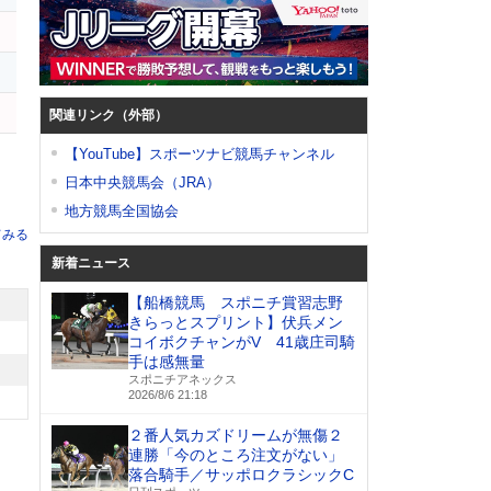
ー
ト
シ
関連リンク（外部）
【YouTube】スポーツナビ競馬チャンネル
日本中央競馬会（JRA）
地方競馬全国協会
てみる
新着ニュース
【船橋競馬 スポニチ賞習志野
きらっとスプリント】伏兵メン
コイボクチャンがV 41歳庄司騎
手は感無量
スポニチアネックス
2026/8/6 21:18
２番人気カズドリームが無傷２
連勝「今のところ注文がない」
落合騎手／サッポロクラシックC